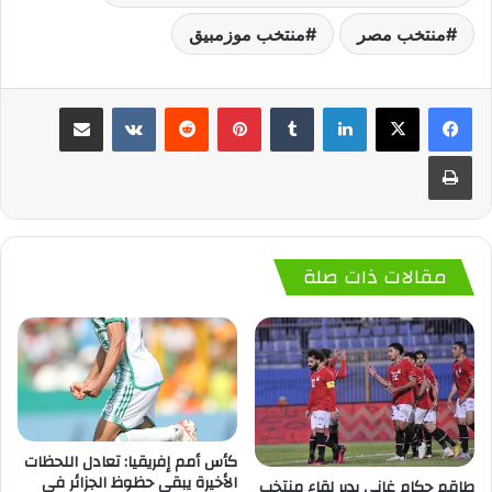
منتخب مصر
منتخب موزمبيق
لينكدإن
‏Tumblr
بينتيريست
‏Reddit
‏VKontakte
مشاركة عبر البريد
طباعة
مقالات ذات صلة
كأس أمم إفريقيا: تعادل اللحظات
الأخيرة يبقي حظوظ الجزائر في
طاقم حكام غاني يدير لقاء منتخب