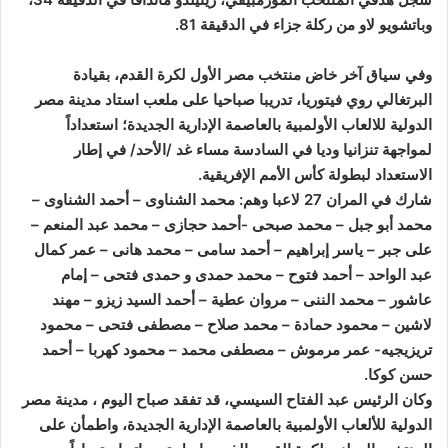
وباتشويو لاو من ركلة جزاء في الدقيقة 81.
وفي سياق آخر خاض منتخب مصر الأول لكرة القدم، بقيادة
البرتغالي روي فيتوريا، تدريبا صباحيا على ملعب استاد مدينة مصر
الدولية للالعاب الأولمبية بالعاصمة الإدارية الجديدة؛ استعداداً
لمواجهة تنزانيا وديا في السادسة مساء غد /الأحد/ في إطار
الاستعداد لبطولة كأس الأمم الإفريقية.
شارك في المران 27 لاعبا وهم: محمد الشناوى – أحمد الشناوى –
محمد أبو جبل – محمد صبحى -أحمد حجازى – محمد عبد المنعم –
على جبر – ياسر إبراهيم – أحمد سامى – محمد هانى – عمر كمال
عبد الواحد – أحمد فتوح – محمد حمدى و حمدى فتحى – إمام
عاشور – محمد الننى – مروان عطية – أحمد السيد زيزو – مهند
لاشين – محمود حمادة – محمد صلاح – مصطفى فتحى – محمود
تريزيجيه- عمر مرموش – مصطفى محمد – محمود كهربا – أحمد
حسن كوكا.
وكان الرئيس عبد الفتاح السيسي، قد تفقد صباح اليوم ، مدينة مصر
الدولية للألعاب الأولمبية بالعاصمة الإدارية الجديدة، واطمأن على