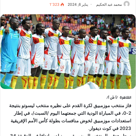
محمد عبد الحكيم
يناير 6, 2024
1٬323
القاهرة /أ ش أ/
فاز منتخب موزمبيق لكرة القدم على نظيره منتخب ليسوتو بنتيجة
2-0، في المباراة الودية التي جمعتهما اليوم /السبت/، في إطار
استعدادات موزمبيق لخوض منافسات بطولة كأس الأمم الإفريقية
2023 في كوت ديفوار.
سجل هدفي المنتخب الموزمبيقي، رينيلدو ماندافا في الدقيقة 34،