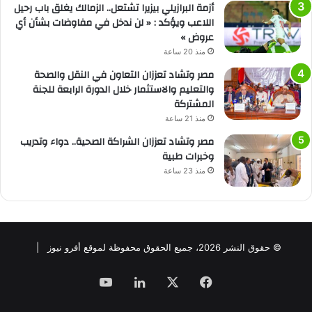
أزمة البرازيلي بيزيرا تشتعل.. الزمالك يغلق باب رحيل
اللاعب ويؤكد : « لن ندخل في مفاوضات بشأن أي
عروض »
منذ 20 ساعة
مصر وتشاد تعززان التعاون في النقل والصحة
والتعليم والاستثمار خلال الدورة الرابعة للجنة
المشتركة
منذ 21 ساعة
مصر وتشاد تعززان الشراكة الصحية.. دواء وتدريب
وخبرات طبية
منذ 23 ساعة
© حقوق النشر 2026، جميع الحقوق محفوظة لموقع أفرو نيوز |
فيسبوك
‫X
لينكدإن
‫YouTube