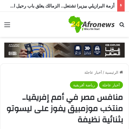
أزمة البرازيلي بيزيرا تشتعل.. الزمالك يغلق باب رحيل اللاعب ويؤكد : « لن ندخل في مفاوضات بشأن أي عروض »
بحث عن
الق
الرئيسية
/
أخبار عاجلة
أخبار عاجلة
رياضة أفريقية
منافس مصر في أمم إفريقيا..
منتخب موزمبيق يفوز على ليسوتو
بثنائية نظيفة