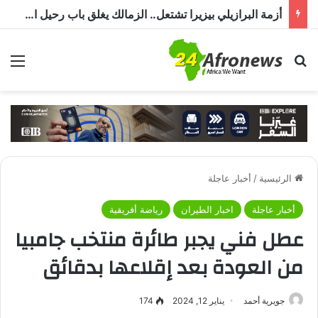
أزمة البرازيلي بيزيرا تشتعل.. الزمالك يغلق باب رحيل اللاعب ويؤكد : « لن ندخل في مفاوضات بشأن أي عروض »
بحث عن
الق
الرئيسية
/
أخبار عاجلة
أخبار عاجلة
اخبار الطيران
رياضة أفريقية
عطل فني يجبر طائرة منتخب جامبيا
من العودة بعد إقلاعها بدقائق
جويرية أحمد
يناير 12, 2024
174