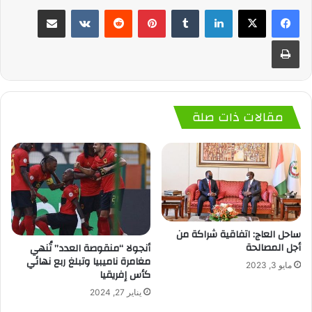
لينكدإن
‏Tumblr
بينتيريست
‏Reddit
‏VKontakte
مشاركة عبر البريد
طباعة
مقالات ذات صلة
ساحل العاج: اتفاقية شراكة من
أجل المصالحة
أنجولا “منقوصة العدد” تُنهي
مغامرة ناميبيا وتبلغ ربع نهائي
مايو 3, 2023
كأس إفريقيا
يناير 27, 2024