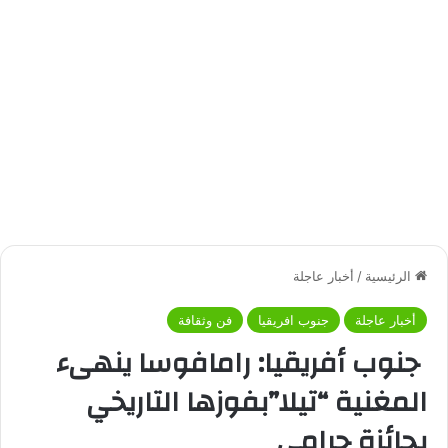
الرئيسية
/
أخبار عاجلة
أخبار عاجلة
جنوب افريقيا
فن وثقافة
جنوب أفريقيا: رامافوسا ينهىء
المغنية “تيلا”بفوزها التاريخي
بجائزة جرامي