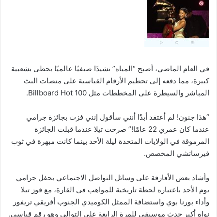
في العام الماضي، أصبح “المياه” نشيدًا صيفيًا عالميًا يحظى بشعبية
كبيرة، مما دفعه إلى تحطيم الأرقام القياسية على منصات البث
المباشر والسيطرة على المخططات مثل Billboard Hot 100.
“هذا جنون! لم أعتقد أبدًا أنني سأقول إنني فزت بجائزة جرامي
عندما كان عمري 22 عامًا!” صرخت تيلا عندما قبلت الجائزة
المرموقة في الولايات المتحدة ليلة الأحد بينما كانت مبهرة في ثوب
فيرساتشي المخصص.
وأشاد بعض الأفارقة على وسائل التواصل الاجتماعي بحفل جرامي
يوم الأحد باعتباره لحظة تاريخية للمواهب في القارة، مع فوز تيلا
وأداء بورنا بوي واستضافة الممثل الكوميدي الجنوب أفريقي تريفور
نواه أكبر حدث موسيقي للمرة الرابعة على التوالي وهو رقم قياسي.