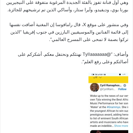
وهي أول فنانة تفوز بالفئة الجديدة المرغوبة متفوقة على النيجيريين
بورنا بوي، وديفيدو، وآيرا ستار، وأساكي الذين تم ترشيحهم للجائزة.
وفي منشور على موقع X، قال رامافوسا إن المغنية أضافت نفسها
إلى قائمة الفنانين والموسيقيين البارزين في جنوب إفريقيا “الذين
تركوا بصمة لا تمحى على المسرح العالمي”.
وأضاف: “@Tyllaaaaaaa نهنئكم ونحتفل معكم. أشكركم على
أصالتكم وعلى رفع العلم”.