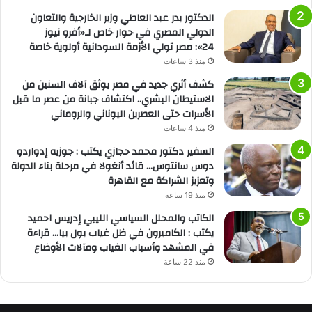
الدكتور بدر عبد العاطي وزير الخارجية والتعاون
الدولي المصري في حوار خاص لـ«أفرو نيوز
24»: مصر تولي الأزمة السودانية أولوية خاصة
منذ 3 ساعات
كشف أثري جديد في مصر يوثق آلاف السنين من
الاستيطان البشري.. اكتشاف جبانة من عصر ما قبل
الأسرات حتى العصرين اليوناني والروماني
منذ 4 ساعات
السفير دكتور محمد حجازي يكتب : جوزيه إدواردو
دوس سانتوس… قائد أنغولا في مرحلة بناء الدولة
وتعزيز الشراكة مع القاهرة
منذ 19 ساعة
الكاتب والمحلل السياسي الليبي إدريس احميد
يكتب : الكاميرون في ظل غياب بول بيا… قراءة
في المشهد وأسباب الغياب ومآلات الأوضاع
منذ 22 ساعة