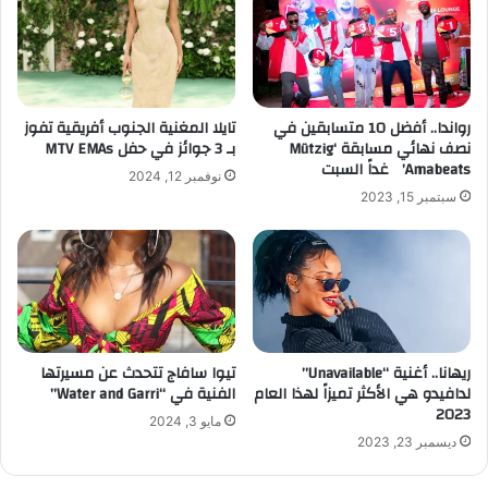
رواندا.. أفضل 10 متسابقين في
تايلا المغنية الجنوب أفريقية تفوز
نصف نهائي مسابقة ‘Mützig
بـ 3 جوائز في حفل MTV EMAs
Amabeats’ غداً السبت
نوفمبر 12, 2024
سبتمبر 15, 2023
ريهانا.. أغنية “Unavailable”
تيوا سافاج تتحدث عن مسيرتها
لدافيدو هي الأكثر تميزاً لهذا العام
الفنية في “Water and Garri”
2023
مايو 3, 2024
ديسمبر 23, 2023