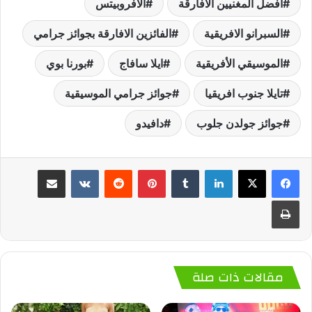
أفضل المغنيين الافارقة
الأفروبيتس
السبرانو الافريقية
الفائزين الافارقة بجوائز جرامي
الموسيقي الأفريقية
ايلا سافاج
بورنا بوي
تايلا جنوب افريقيا
جوائز جرامي الموسيقية
جوائز جولدن جلوب
دافيدو
لينكدإن
‏Tumblr
بينتيريست
‏Reddit
‏VKontakte
مشاركة عبر البريد
طباعة
مقالات ذات صلة