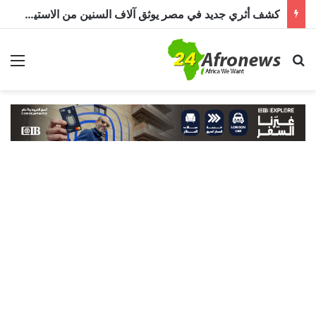
كشف أثري جديد في مصر يوثق آلاف السنين من الاستيطان البشري.. اكتشاف جبانة من عصر ما قبل الأسرات حتى العصرين اليوناني والروماني
بحث عن
الق