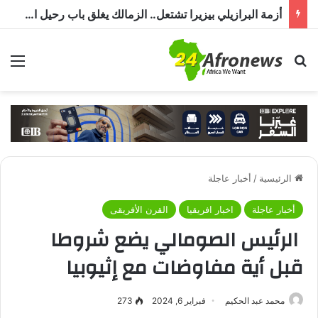
أزمة البرازيلي بيزيرا تشتعل.. الزمالك يغلق باب رحيل اللاعب ويؤكد : « لن ندخل في مفاوضات بشأن أي عروض »
بحث عن
الق
الرئيسية
/
أخبار عاجلة
أخبار عاجلة
اخبار افريقيا
القرن الأفريقى
الرئيس الصومالي يضع شروطا
قبل أية مفاوضات مع إثيوبيا
محمد عبد الحكيم
فبراير 6, 2024
273