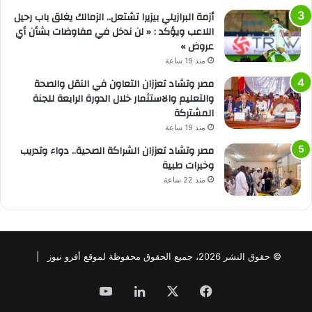
أزمة البرازيلي بيزيرا تشتعل.. الزمالك يغلق باب رحيل
اللاعب ويؤكد : « لن ندخل في مفاوضات بشأن أي
عروض »
منذ 19 ساعة
مصر وتشاد تعززان التعاون في النقل والصحة
والتعليم والاستثمار خلال الدورة الرابعة للجنة
المشتركة
منذ 19 ساعة
مصر وتشاد تعززان الشراكة الصحية.. دواء وتدريب
وخبرات طبية
منذ 22 ساعة
© حقوق النشر 2026، جميع الحقوق محفوظة لموقع أفرو نيوز |
فيسبوك
‫X
لينكدإن
‫YouTube