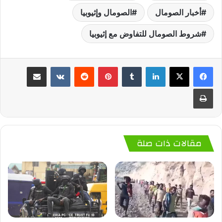
أخبار الصومال
الصومال وإثيوبيا
شروط الصومال للتفاوض مع إثيوبيا
لينكدإن
‏Tumblr
بينتيريست
‏Reddit
‏VKontakte
مشاركة عبر البريد
طباعة
مقالات ذات صلة