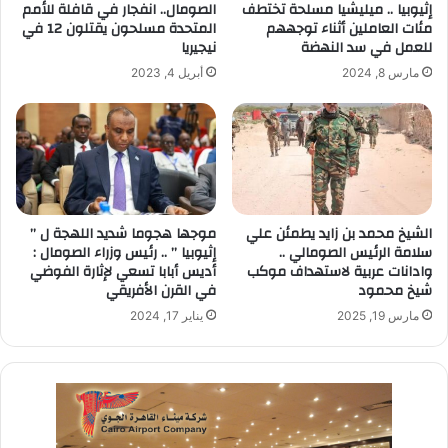
إثيوبيا .. ميليشيا مسلحة تختطف
الصومال.. انفجار في قافلة للأمم
مئات العاملين أثناء توجههم
المتحدة مسلحون يقتلون 12 في
للعمل في سد النهضة
نيجيريا
مارس 8, 2024
أبريل 4, 2023
الشيخ محمد بن زايد يطمئن علي
موجها هجوما شديد اللهجة ل ”
سلامة الرئيس الصومالي ..
إثيوبيا ” .. رئيس وزراء الصومال :
وادانات عربية لاستهداف موكب
أديس أبابا تسعي لإثارة الفوضي
شيخ محمود
في القرن الأفريقي
مارس 19, 2025
يناير 17, 2024