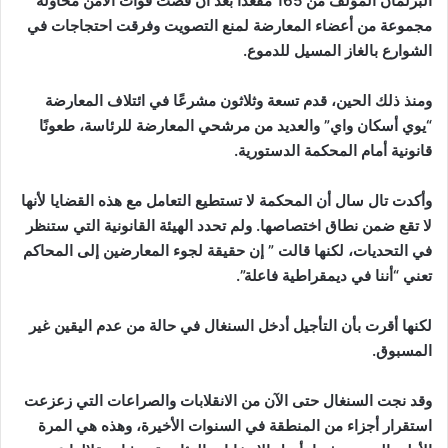
البرلمان المؤلف من 165 مقعدًا بعد أن فضت قوات الأمن محاولة
مجموعة من أعضاء المعارضة لمنع التصويت وفرقت احتجاجات في
الشوارع بالغاز المسيل للدموع.
ومنذ ذلك الحين، قدم تسعة وثلاثون مشرعًا في ائتلاف المعارضة
“يوي أسكان واي” والعديد من مرشحي المعارضة للرئاسة، طعونًا
قانونية أمام المحكمة الدستورية.
وأكدت تال سال أن المحكمة لا تستطيع التعامل مع هذه القضايا لأنها
لا تقع ضمن نطاق اختصاصها. ولم تحدد الهيئة القانونية التي ستنظر
في التحديات، لكنها قالت ” إن حقيقة لجوء المعارضين إلى المحاكم
تعني “أننا في ديمقراطية فاعلة”.
لكنها أقرت بأن التأجيل أدخل السنغال في حالة من عدم اليقين غير
المسبوق.
وقد نجت السنغال حتى الآن من الانقلابات والصراعات التي زعزعت
استقرار أجزاء من المنطقة في السنوات الأخيرة، وهذه هي المرة