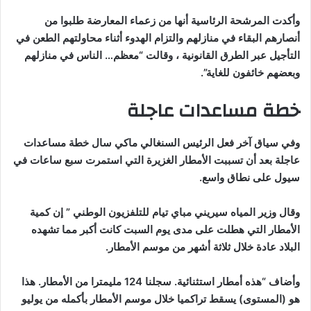
وأكدت المرشحة الرئاسية أنها من زعماء المعارضة طلبوا من
أنصارهم البقاء في منازلهم والتزام الهدوء أثناء محاولتهم الطعن في
التأجيل عبر الطرق القانونية ، وقالت “معظم… الناس في منازلهم
وبعضهم خائفون للغاية”.
خطة مساعدات عاجلة
وفي سياق آخر فعل الرئيس السنغالي ماكي سال خطة مساعدات
عاجلة بعد أن تسببت الأمطار الغزيرة التي استمرت سبع ساعات في
سيول على نطاق واسع.
وقال وزير المياه سيريني مباي تيام للتلفزيون الوطني ” إن كمية
الأمطار التي هطلت على مدى يوم السبت كانت أكبر مما تشهده
البلاد عادة خلال ثلاثة أشهر من موسم الأمطار.
وأضاف “هذه أمطار استثنائية. سجلنا 124 مليمترا من الأمطار. هذا
هو (المستوى) يسقط تراكميا خلال موسم الأمطار بأكمله من يوليو