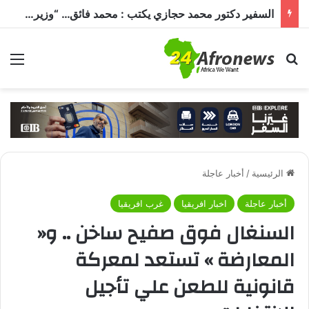
السفير دكتور محمد حجازي يكتب : محمد فائق… “وزير إفريقيا” الذي حمل رسالة القاهرة إلى القارة السمراء
بحث عن
الق
الرئيسية
/
أخبار عاجلة
أخبار عاجلة
اخبار افريقيا
غرب افريقيا
السنغال فوق صفيح ساخن .. و«
المعارضة » تستعد لمعركة
قانونية للطعن علي تأجيل