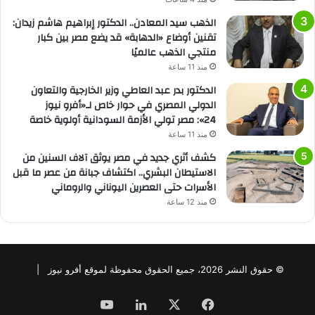
الذهب سيد المعادن.. الدكتور إبراهيم هاشم زيدان:
تقنين أوضاع «الدهابة» قد يضع مصر بين كبار
منتجي الذهب عالميًا
منذ 11 ساعة
الدكتور بدر عبد العاطي وزير الخارجية والتعاون
الدولي المصري في حوار خاص لـ«أفرو نيوز
24»: مصر تولي الأزمة السودانية أولوية خاصة
منذ 11 ساعة
كشف أثري جديد في مصر يوثق آلاف السنين من
الاستيطان البشري.. اكتشاف جبانة من عصر ما قبل
الأسرات حتى العصرين اليوناني والروماني
منذ 12 ساعة
© حقوق النشر 2026، جميع الحقوق محفوظة لموقع أفرو نيوز |
فيسبوك
‫X
لينكدإن
‫YouTube