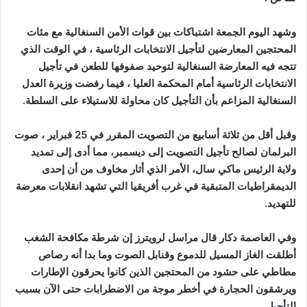
وشهد اليوم الجمعة اشتباكات بين قوات الأمن السنغالية مع مئات
المحتجين المعارضين لتأجيل الانتخابات الرئاسية ، في الوقت الذي
تتجه فيه المعارضة السنغالية لتوحيد صفوفها للطعن في تأجيل
الانتخابات الرئاسية أمام المحكمة العليا ، فيما رفضت وزيرة العدل
السنغالية المزاعم بأن التأجيل كان محاولة للاستيلاء على السلطة.
وقبل أقل من ثلاثة أسابيع من التصويت المقرر في 25 فبراير ، صوت
البرلمان لصالح تأجيل التصويت إلى ديسمبر، مما أدى إلى تمديد
ولاية الرئيس ماكي سال، الأمر الذي أثار مخاوف من أن إحدى
الديمقراطيات المتبقية في غرب أفريقيا التي تشهد انقلابات معرضة
للتهديد.
وفي العاصمة دكار قال مراسل لرويترز إن شرطة مكافحة الشغب
أطلقت الغاز المسيل للدموع وقنابل الصوت وما بدا أنه رصاص
مطاطي على حشود من المحتجين الذين كانوا يحرقون الإطارات
ويرشقون الحجارة في أخطر موجة من الاضطرابات حتى الآن بسبب
التأجيل. .