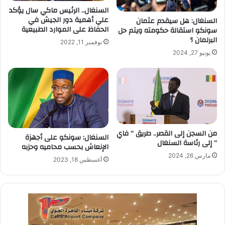
السنغال.. الرئيس ماكي سال يؤكد
علي أهمية دور الجيش في
السنغال: هل سيقدم عثمان
الحفاظ على الموارد الطبيعية
سونكو استقالة حكومته ويتم حل
البرلمان ؟
نوفمبر 11, 2022
يونيو 27, 2024
من السجن إلى القصر.. طريق ” فاي
السنغال: سونكو على أجهزة
” إلى رئاسة السنغال
الإنعاش بحسب محاميه وحزبه
مارس 26, 2024
أغسطس 18, 2023