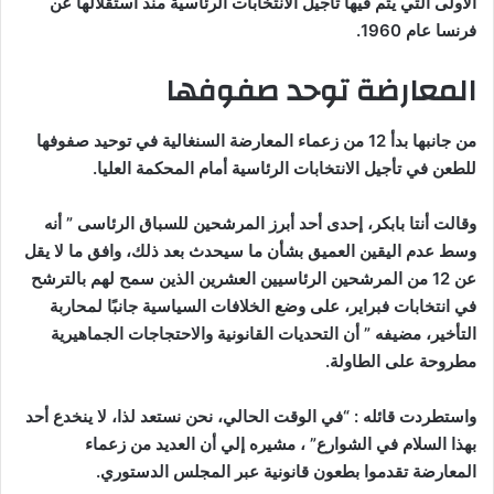
الأولى التي يتم فيها تأجيل الانتخابات الرئاسية منذ استقلالها عن
فرنسا عام 1960.
المعارضة توحد صفوفها
من جانبها بدأ 12 من زعماء المعارضة السنغالية في توحيد صفوفها
للطعن في تأجيل الانتخابات الرئاسية أمام المحكمة العليا.
وقالت أنتا بابكر، إحدى أحد أبرز المرشحين للسباق الرئاسى ” أنه
وسط عدم اليقين العميق بشأن ما سيحدث بعد ذلك، وافق ما لا يقل
عن 12 من المرشحين الرئاسيين العشرين الذين سمح لهم بالترشح
في انتخابات فبراير، على وضع الخلافات السياسية جانبًا لمحاربة
التأخير، مضيفه ” أن التحديات القانونية والاحتجاجات الجماهيرية
مطروحة على الطاولة.
واستطردت قائله : “في الوقت الحالي، نحن نستعد لذا، لا ينخدع أحد
بهذا السلام في الشوارع” ، مشيره إلي أن العديد من زعماء
المعارضة تقدموا بطعون قانونية عبر المجلس الدستوري.