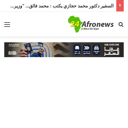
السفير دكتور محمد حجازي يكتب : محمد فائق… “وزير إفريقيا” الذي حمل رسالة القاهرة إلى القارة السمراء
بحث عن
الق