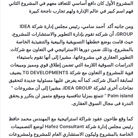
المشروع الأول كان دافع أساسي للتعاقد معهم في المشروع الثاني
فهم اسم كبير في عالم الإدارة ولهم تجارب ناجحة كبيرة
ومن جانبه أكد أحمد سامي، رئيس مجلس إدارة شركة IDEA
GROUP، أن شركته تقوم بإدارة التطوير والاستشارات للمشروع،
حيث قامت بوضع خططها التسويقية والبيعية والتنفيذية الخاصة
بالمشروع، وذلك ضمن دورها الاستراتيجي في التعاون مع شركات
التطوير العقاري في مشروعاتها، مشيرا إلى أنها تقوم باستيفاء
الدراسات السوقية اللازمة التي تضمن إطلاق قوي ومميز ومبيعات
قوية للمشروع و التعاون مع شركة TG DEVELOPMENTS يضيف
لسابقة أعمال شركته، كما أنه يفرض عليها مسئولية جديدة لتحقيق
نجاحات أخرى لشركة IDEA GROUP، مشيرا إلى أن مشروعات ”
Palm island ” تتمتع بمزايا تنافسية وموقع متميز لن يتكرر و يحقق
الندرة فى مجال السوق العقارى.
كما وقع طاحون عقود شراكة استراتيجية مع المهندس محمد حافظ
رئيس مجلس إدارة شركة Hafez Consultant لوضع التصميمات
الخاصة بالمشروع وليكون الاستشاري العام للمشروع ولمشروعات