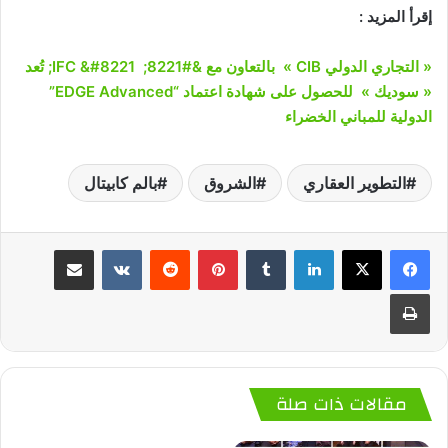
إقرأ المزيد :
« التجاري الدولي CIB » بالتعاون مع &#8221; IFC &#8221; تُعد
« سوديك » للحصول على شهادة اعتماد “EDGE Advanced”
الدولية للمباني الخضراء
التطوير العقاري
الشروق
بالم كابيتال
لينكدإن
‏Tumblr
بينتيريست
‏Reddit
‏VKontakte
مشاركة عبر البريد
طباعة
مقالات ذات صلة