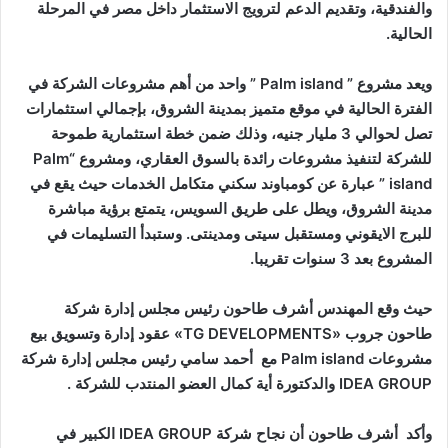
والفندقية، وتقديم الدعم لترويج الاستثمار داخل مصر في المرحلة
الحالية.
ويعد مشروع ” Palm island ” واحد من أهم مشروعات الشركة في
الفترة الحالية في موقع متميز بمدينة الشروق، بإجمالي استثمارات
تصل لحوالي 3 مليار جنيه، وذلك ضمن خطة استثمارية طموحة
للشركة لتنفيذ مشروعات رائدة بالسوق العقاري، ومشروع “Palm
island ” عبارة عن كومباوند سكني متكامل الخدمات حيث يقع في
مدينة الشروق، ويطل على طريق السويس، يتمتع برؤية مباشرة
للبرج الايقوني ومستقبل سيتى ومدينتى. وستبدأ التسليمات في
المشروع بعد 3 سنوات تقريبا.
حيث وقع المهندس أشرف طاحون رئيس مجلس إدارة شركة
طاحون جروب «TG DEVELOPMENTS» عقود إدارة وتسويق بيع
مشروعات Palm island مع أحمد سامي رئيس مجلس إدارة شركة
IDEA GROUP والدكتورة أية كمال العضو المنتدب للشركة .
وأكد أشرف طاحون أن نجاح شركة IDEA GROUP الكبير في