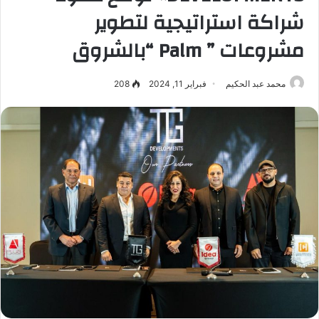
شراكة استراتيجية لتطوير
مشروعات ” Palm “بالشروق
محمد عبد الحكيم
فبراير 11, 2024
208