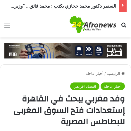
السفير دكتور محمد حجازي يكتب : محمد فائق… “وزير إفريقيا” الذي حمل رسالة القاهرة إلى القارة السمراء
بحث عن
الق
الرئيسية
/
أخبار عاجلة
أخبار عاجلة
اقتصاد افريقي
وفد مغربي يبحث في القاهرة
إستعدادات فتح السوق المغربى
للبطاطس المصرية