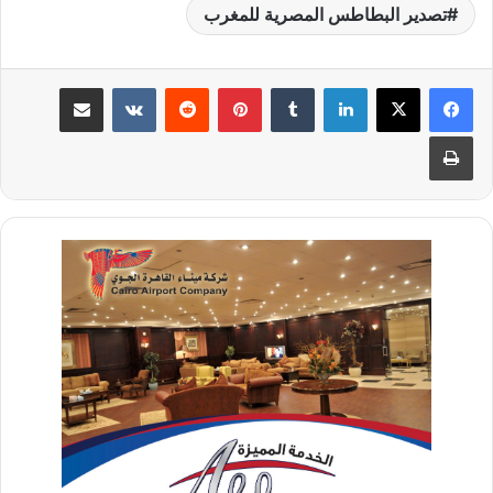
تصدير البطاطس المصرية للمغرب
لينكدإن
‏Tumblr
بينتيريست
‏Reddit
‏VKontakte
مشاركة عبر البريد
طباعة