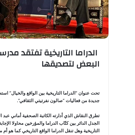
الدراما التاريخية تفتقد مدرس
البعض لتصديقها
تحت عنوان “الدراما التاريخية بين الواقع والخيال” استض
جديدة من فعاليات “صالون نفرتيتي الثقافي”.
تطرق النقاش الذي أدارته الكاتبة الصحفية أماني عبد ال
الجدل الدائر بين كتّاب الدراما والمؤرخين محاولا الإ
التاريخية وهل تنقل الدراما الواقع التاريخي كما هو أ