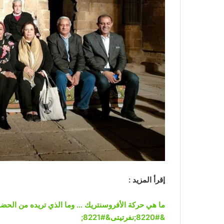
إقرأ المزيد :
ما هي حركة الأفروسنتريك … وما الذي تريده من الحضا
&#8220;نفرتيتى&#8221;