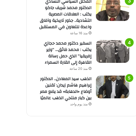
المحلل السياسي التشادي
الدكتور محمد شريف جاكو
يكتب : العلاقات المصرية
التشادية.. جذور تاريخية وآفاق
واعدة للتعاون في المستقبل
منذ 16 ساعة
السفير دكتور محمد حجازي
يكتب : محمد فائق… “وزير
إفريقيا” الذي حمل رسالة
القاهرة إلى القارة السمراء
منذ 20 ساعة
الذهب سيد المعادن.. الدكتور
إبراهيم هاشم زيدان: تقنين
أوضاع «الدهابة» قد يضع مصر
بين كبار منتجي الذهب عالميًا
منذ يوم واحد