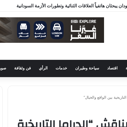
اقتصاد
سياحة وطيران
خدمات
الرأي
فن وثقافة
صور 
التاريخية بين الواقع والخيال”
ناقش “الدراما التاريخية