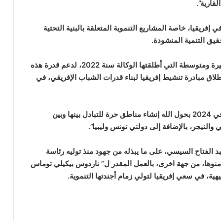
قارية”.
 إفريقيا، خاصة المشاريع التنموية المتعلقة بالبنية التحتية
قيق التنمية المنشودة.
و أعرب عن تثمين الجزائر لمبادرة 100 ألف شركة صغيرة ومتوسطة التي أطلقتها الوكالة سنة 2022، لدعم قدرة هذه
طلاق مبادرة تنشيط إفريقيا لبناء قدرات الشباب الإفريقي، في
و أعلن، الرئيس عبد المجيد تبون أن الجزائر “ستعرف في 2024 بحول الله إنشاء مناطق حرة للتبادل بينها وبين
ي والنيجر، بالإضافة إلى دولتي تونس وليبيا”.
 الفتاح السيسي، على ما يبذله من جهود منذ توليه رئاسة
منوها، من جهة اخرى، بالعمل المقدر ل” ناردوس بيكيلي توماس
جيهية، في سعي إفريقيا لتولي زمام أجندتها التنموية.