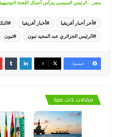
مصر .. الرئيس السيسي يترأس أعمال اللجنة التوجيهية لرؤساء دو
آخر أخبار أفريقيا
أخبار أفريقيا
التك
الرئيس الجزائري عبد المجيد تبون
تبون
لينكدإن
‏Tumblr
فيسبوك
‫X
مقالات ذات صلة