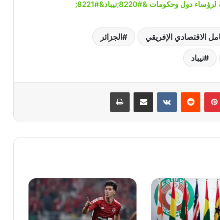
ل وحكومات &#8220;نيباد&#8221;
امل الاقتصادي الإفريقي
الجزائر
نيباد
بينتيريست
‏Reddit
‏VKontakte
مشاركة عبر البريد
طباعة