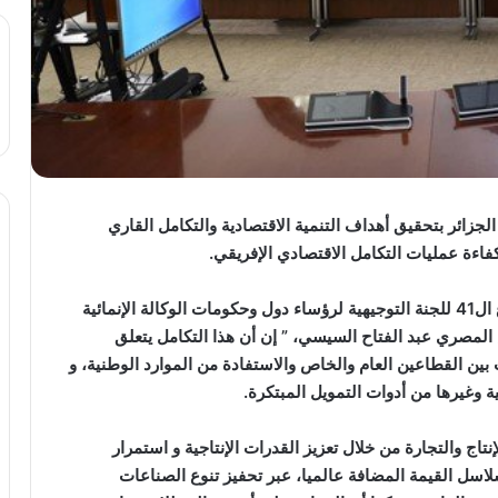
لجزائر بتحقيق أهداف التنمية الاقتصادية والتكامل القاري
اءة عمليات التكامل الاقتصادي الإفريقي.
و قال الرئيس عبد المجيد تبون في كلمته أمام الاجتماع ال41 للجنة التوجيهية لرؤساء دول وحكومات الوكالة الإنمائية
س المصري عبد الفتاح السيسي، ” إن أن هذا التكامل يتعلق
 بين القطاعين العام والخاص والاستفادة من الموارد الوطنية، و
ية وغيرها من أدوات التمويل المبتكرة.
تاج والتجارة من خلال تعزيز القدرات الإنتاجية و استمرار
اسل القيمة المضافة عالميا، عبر تحفيز تنوع الصناعات