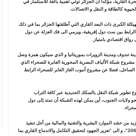
حرة القارية، مؤكدا أن الجزائر تولي أهمية بالغة للاستثمار في
يوية كالطاقة و النقل و الاتصالات.
كلة الكبرى ذات البعد القاري التي أطلقتها الجزائر بما في ذلك
ء الرابط بين ست دول إفريقية، ويرمي الى فك العزلة عن دول
واق اقتصادي بامتياز.
نة تندوف ومدينة الزويرات بموريتانيا و الذي سيكون همزة وصل
مشروع شبكة الألياف البصرية المحورية العابرة للصحراء الذي
لساحل، فضلا عن مشروع أنبوب الغاز العابر للصحراء الرابط
 تطوير شبكة النقل بالسكك الحديدية عبر كافة التراب
و ولايات الجنوب، أين يمكن لهذه الشبكة أن تمتد إلى دول
حراء.
يد من حشد الموارد البشرية والتقنية والمالية من أجل تنفيذ
المشاريع القارية الرائدة لأجندة إفريقيا التنموية لعام 2063″، و الى “تعزيز الجهود لتحقيق التكامل والاندماج القاري بما