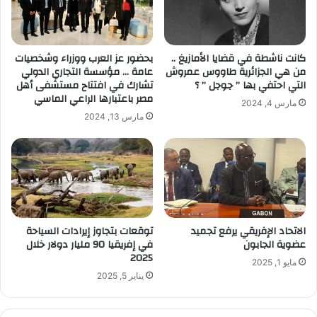
كانت ناشطة في قضايا الأمازيغ ..
بحضور عز العرب ووزراء وشخصيات
من هي الجزائرية طاووس عمروش
عامة … مؤسسة التجاري الدولي
التي احتفي بها ” جوجل ” ؟
تشارك في افتتاح مستشفى أهل
مصر باعتبارها الراعي الماسي
مارس 4, 2024
مارس 13, 2024
الاتحاد الإفريقي يرفع تجميد
توقعات بتجاوز إيرادات السياحة
عضوية الجابون
في إفريقيا 90 مليار دولار خلال
2025
مايو 1, 2025
يناير 5, 2025