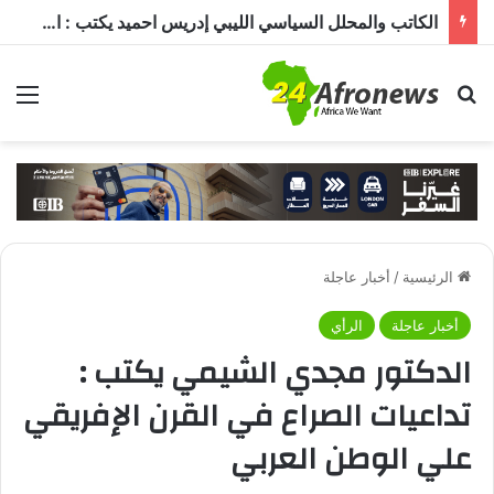
الكاتب والمحلل السياسي الليبي إدريس احميد يكتب : الكاميرون في ظل غياب بول بيا… قراءة في المشهد وأسباب الغياب ومآلات الأوضاع
بحث عن
الق
الرئيسية
/
أخبار عاجلة
أخبار عاجلة
الرأي
الدكتور مجدي الشيمي يكتب :
تداعيات الصراع في القرن الإفريقي
علي الوطن العربي