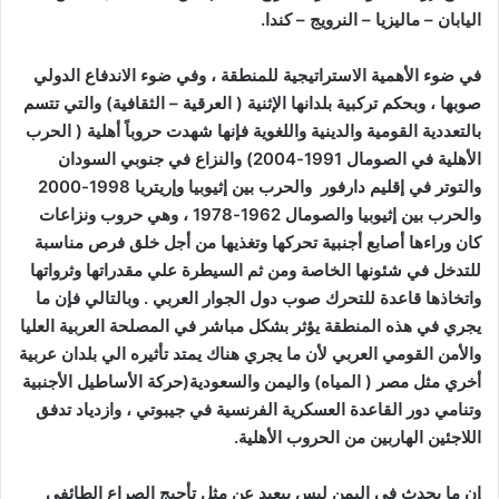
اليابان – ماليزيا – النرويج – كندا.
في ضوء الأهمية الاستراتيجية للمنطقة ، وفي ضوء الاندفاع الدولي
صوبها ، وبحكم تركبية بلدانها الإثنية ( العرقية – الثقافية) والتي تتسم
بالتعددية القومية والدينية واللغوية فإنها شهدت حروباً أهلية ( الحرب
الأهلية في الصومال 1991-2004) والنزاع في جنوبي السودان
والتوتر في إقليم دارفور والحرب بين إثيوبيا وإريتريا 1998-2000
والحرب بين إثيوبيا والصومال 1962-1978 ، وهي حروب ونزاعات
كان وراءها أصابع أجنبية تحركها وتغذيها من أجل خلق فرص مناسبة
للتدخل في شئونها الخاصة ومن ثم السيطرة علي مقدراتها وثرواتها
واتخاذها قاعدة للتحرك صوب دول الجوار العربي . وبالتالي فإن ما
يجري في هذه المنطقة يؤثر بشكل مباشر في المصلحة العربية العليا
والأمن القومي العربي لأن ما يجري هناك يمتد تأثيره الي بلدان عربية
أخري مثل مصر ( المياه) واليمن والسعودية(حركة الأساطيل الأجنبية
وتنامي دور القاعدة العسكرية الفرنسية في جيبوتي ، وازدياد تدفق
اللاجئين الهاربين من الحروب الأهلية.
إن ما يحدث في اليمن ليس ببعيد عن مثل تأجيج الصراع الطائفي