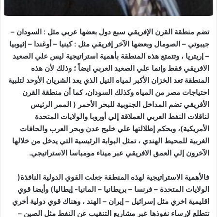
تضم منطقة القرن الإفريقي سبع دول بعضها عربي مثل : السودان –
جيبوتي – الصومال وبعضها الآخر إفريقي مثل : كينيا – أوغندا – إثيوبيا
– إريتريا ، وتتمتع هذه المنطقة بأهمية استراتيجية ليس علي الصعيد
الافريقي فقط وإنما علي الصعيد العربي ايضاً ؛ وذلك لأن هذه
المنطقة تعد الخزان الأكبر لمياه النيل الذي يعد الشريان الأوحد لتلبية
احتياجات مصر من المياه وكذلك السودان، كما أن منطقة القرن
الأفريقي تضم المداخل الجنوبية للبحر الأحمر ( الممر الرئيس
لناقلات النفط العربي العملاقة إلي أوروبا والولايات المتحدة
الأمريكية)، وبحكم إطلالتها علي خليج عدن وبحر العرب والحافات
الغربية للمحيط الهندي ، تمثل البوابة الرئيسية التي يدخل من خلالها
الآخرون إلي العمق الافريقي عبر ميناء مومباسا الاستراتيجي.
فالأهمية الاستراتيجية لهذه المنطقة جعلت القوي الدولية النافذة(
الولايات المتحدة – فرنسا – بريطانيا – المانيا- إيطاليا) وأيضا قوي
اقليمية اخري مثل إسرائيل – إيران – الهند ، وهناك قوي دولية أخري
تتطلع لإرساء نفوذها عبر مشاريع التنقيب عن النفط مثل الصين –