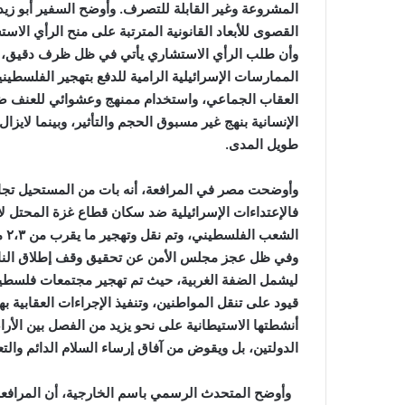
المشروعة وغير القابلة للتصرف. وأوضح السفير أبو زيد
القصوى للأبعاد القانونية المترتبة على منح الرأي الا
وأن طلب الرأي الاستشاري يأتي في ظل ظرف دقيق، وع
الممارسات الإسرائيلية الرامية للدفع بتهجير الفلسطي
العقاب الجماعي، واستخدام ممنهج وعشوائي للعنف ضد 
الإنسانية بنهج غير مسبوق الحجم والتأثير، وبينما لايزال
طويل المدى.
وأوضحت مصر في المرافعة، أنه بات من المستحيل تجاهل
ال
وفي ظل عجز مجلس الأمن عن تحقيق وقف إطلاق النار 
ليشمل الضفة الغربية، حيث تم تهجير مجتمعات فلسطين
قيود على تنقل المواطنين، وتنفيذ الإجراءات العقابية 
أنشطتها الاستيطانية على نحو يزيد من الفصل بين الأ
الدولتين، بل ويقوض من آفاق إرساء السلام الدائم وال
وأوضح المتحدث الرسمي باسم الخارجية، أن المرافعة ر