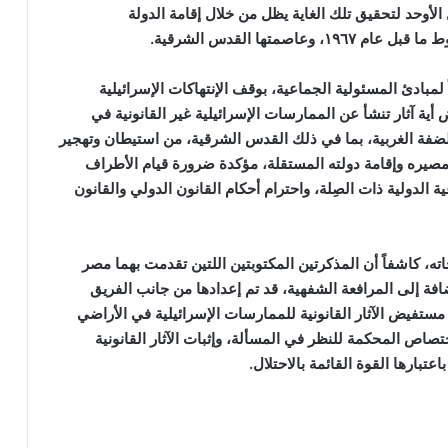
الأوحد لتحقيق تلك الغاية يظل من خلال إقامة الدولة
صمتها القدس الشرقية.
مبادئ المسئولية الجماعية، بوقف الإنتهاكات الإسرائيلية
أية آثار تنشأ عن الممارسات الإسرائيلية غير القانونية في
لضفة الغربية، بما في ذلك القدس الشرقية، من استيطان وتهجير
يره وإقامة دولته المستقلة، مؤكدة ضرورة قيام الأطراف
الدولية ذات الصِلة، واحترام أحكام القانون الدولي والقانون
، كاشفاً أن المذكرتين المكتوبتين اللتين تقدمت بهما مصر
العدل الدولية في يوليو وأكتوبر ٢٠٢٣، بالإضافة إلى المرافعة الشفهية، قد تم إعدادها من جانب الفريق
مستفيض الآثار القانونية للممارسات الإسرائيلية في الأراضي
١٩٦٧، واستهدفت تأكيد اختصاص المحكمة للنظر في المسألة، وإثبات الآثار القانونية
عتبارها القوة القائمة بالاحتلال.