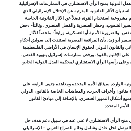
عدل الدولية بمنح الرأي الاستشاري في الممارسات الإسرائيلية
فلسطينية المحتلة منذ عام ١٩٦٧، وثانياً- استبيان الآثار القانونية المترتبة عن الإحتلال الإسرائيلي الذي
مشروعية استخدام القوة، فضلاً عن الآثار القانونية الخاصة
 مصير الشعوب، وحظر العنصرية والفصل العنصري، وثالثاً- دحض
س، والضرورة الأمنية أو العسكرية، ورابعاً- ملخصاً للآثار
لسفير أبو زيد، بأن المرافعة المصرية استندت إلى سوابق أحكام
ساني والقانون الدولي لحقوق الإنسان في الأراضي الفلسطينية
 على الإقليم بالقوة، ورفض ممارسات إسرائيل بتهويد القدس،
 وعلى رأسها الرأي الاستشاري لمحكمة العدل الدولية الخاص
نية الواردة بميثاق الأمم المتحدة ومعاهدة جنيف الرابعة على
ة بقانون وأعراف الحرب، والمعاهدات الخاصة بالقانون الدولي
ميع أشكال التمييز العنصري، بالإضافة إلى مبادئ القانون
للأمم المتحدة.
 منح الرأي الاستشاري لا غنى عنه في سبيل دعم هدف حل
 والتوصل لحل عادل وشامل ودائم للصراع العربي – الإسرائيلي