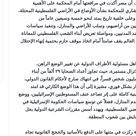
، أن مصر أكدت في مرافعتها أمام المحكمة على الأهمية
ستشاري للمحكمة بشأن الأوضاع في الأراضي الفلسطينية المحتلة،
لى خلفية تاريخ يمتد لنحو خمسة وسبعين عاماً من
نيين من أراضيهم، وسلب للأراضي والمنازل، وتنفيذ سياسات
المدنيين، ومواصلة تعريض أبناء الشعب الفلسطيني للمعاناة
 العالم يقف صامتاً أمام اتخاذ موقف حازم بحتمية إنهاء الإحتلال
 مسئولية الأطراف الدولية عن تغيير الوضع الراهن،
فالإعتداءات الإسرائيلية ضد سكان قطاع غزة المحتل لاتزال مستمرة، حيث تجاوز أعداد الضحايا ٢٩ ألفاً من أبناء
شعب الفلسطيني، وتم نقل وتهجير ما يقرب من ٢،٣ مليون شخص قسراً، في انتهاك صارخ لأحكام القانون الدولي،
بشكل فوري، مشيرة إلى أن هذا الوضع الكارثي قد امتد
ية كاملة على إثر تصاعد عنف المستوطنين الإسرائيليين، ووضع
بهدم المنازل، فضلاً عن توسع سياسات الحكومة الإسرائيلية في
راضي الفلسطينية، ويهدد أسس مقررات الشرعية الدولية بحل
تعايش بين شعوب المنطقة.
كزت في متنها على الدفع بالأسانيد والحجج القانونية تجاه