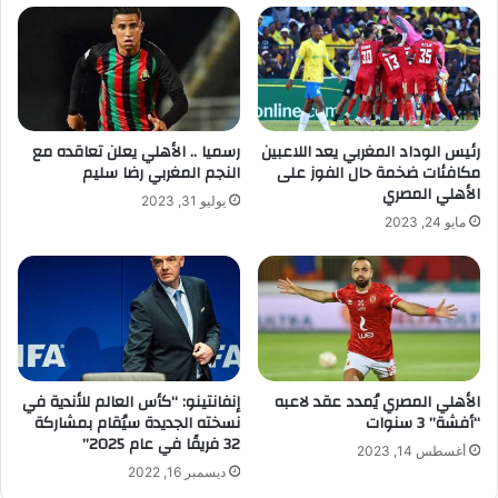
رئيس الوداد المغربي يعد اللاعبين
رسميا .. الأهلي يعلن تعاقده مع
مكافئات ضخمة حال الفوز على
النجم المغربي رضا سليم
الأهلي المصري
يوليو 31, 2023
مايو 24, 2023
الأهلي المصري يُمدد عقد لاعبه
إنفانتينو: “كأس العالم للأندية في
“أفشة” 3 سنوات
نسخته الجديدة سيُقام بمشاركة
32 فريقًا في عام 2025”
أغسطس 14, 2023
ديسمبر 16, 2022