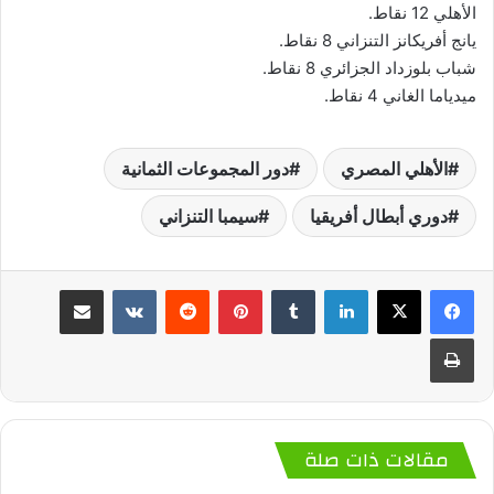
الأهلي 12 نقاط.
يانج أفريكانز التنزاني 8 نقاط.
شباب بلوزداد الجزائري 8 نقاط.
ميدياما الغاني 4 نقاط.
الأهلي المصري
دور المجموعات الثمانية
دوري أبطال أفريقيا
سيمبا التنزاني
لينكدإن
‏Tumblr
بينتيريست
‏Reddit
‏VKontakte
مشاركة عبر البريد
طباعة
مقالات ذات صلة