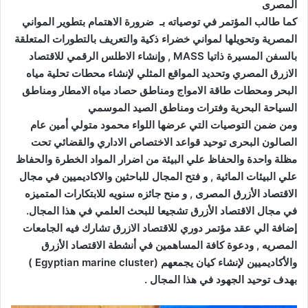
المصرى
كما طالب المؤتمر في توصياته بـ ضرورة الاهتمام بتطوير المواني
المصرية وتحويلها لمواني خضراء ذكية والتعريف بالتطورات المتعلقة
بالسفن المسيرة ذاتيا MASS , وإنشاء الاطلس الرقمي للاقتصاد
الازرق المصري وتحديد المواقع المثلي لإنشاء محطات تحلية مياه
البحر ومحطات طاقة الامواج ومناطق حصاد مياه الامطار ومناطق
السياحة البحرية وفترات ومناطق الصيد الموسمي
ومن ضمن التوصيات التي عرضها اللواء محمود متولي أمين عام
الصالون البحرى توحيد قواعد الاختصاص الاداري والقضائي تحت
مظلة واحدة والحفاظ علي البيئة من اضرار المواد الخطرة والحفاظ
علي البيئات المائية , و فتح المجال للباحثين والاكاديميين في مجال
الاقتصاد الأزرق المصرى , و منح جائزه سنويه للابتكارات المتميزه
في مجال الاقتصاد الأزرق تشجيعا للبحث العلمي في هذا المجال.
إضافة الي عقد مؤتمر دوري للاقتصاد الازرق تشارك فيه الجامعات
المصريه , ودعوة كافة المساهمين في أنشطة الاقتصاد الأزرق
والأكاديميين لإنشاء كيان يجمعهم (Egyptian marine cluster )
بهدف توحيد الجهود في هذا المجال .