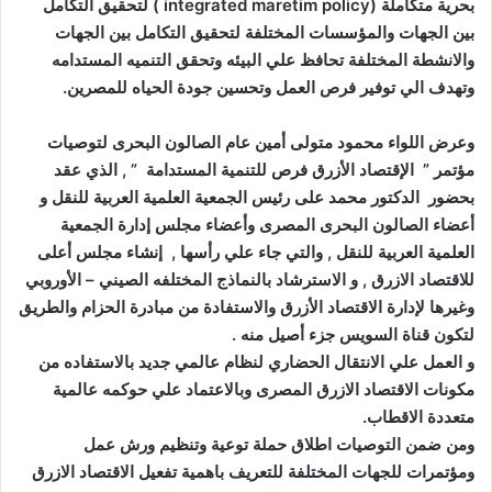
بحرية متكاملة (integrated maretim policy ) لتحقيق التكامل
بين الجهات والمؤسسات المختلفة لتحقيق التكامل بين الجهات
والانشطة المختلفة تحافظ علي البيئه وتحقق التنميه المستدامه
وتهدف الي توفير فرص العمل وتحسين جودة الحياه للمصرين.
وعرض اللواء محمود متولى أمين عام الصالون البحرى لتوصيات
مؤتمر ” الإقتصاد الأزرق فرص للتنمية المستدامة ” , الذي عقد
بحضور الدكتور محمد على رئيس الجمعية العلمية العربية للنقل و
أعضاء الصالون البحرى المصرى وأعضاء مجلس إدارة الجمعية
العلمية العربية للنقل , والتي جاء علي رأسها , إنشاء مجلس أعلى
للاقتصاد الازرق , و الاسترشاد بالنماذج المختلفه الصيني – الأوروبي
وغيرها لإدارة الاقتصاد الأزرق والاستفادة من مبادرة الحزام والطريق
لتكون قناة السويس جزء أصيل منه .
و العمل علي الانتقال الحضاري لنظام عالمي جديد بالاستفاده من
مكونات الاقتصاد الازرق المصرى وبالاعتماد علي حوكمه عالمية
متعددة الاقطاب.
ومن ضمن التوصيات اطلاق حملة توعية وتنظيم ورش عمل
ومؤتمرات للجهات المختلفة للتعريف باهمية تفعيل الاقتصاد الازرق