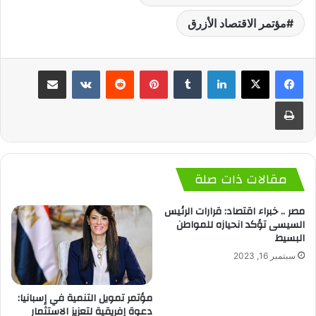
مؤتمر الاقتصاد الأزرق
لينكدإن
‏Tumblr
بينتيريست
‏Reddit
‏VKontakte
مشاركة عبر البريد
طباعة
مقالات ذات صلة
مصر .. خبراء اقتصاد: قرارات الرئيس
السيسى تؤكد انحيازه للمواطن
البسيط
سبتمبر 16, 2023
مؤتمر تمويل التنمية في إسبانيا:
دعوة إفريقية لتعزيز الاستثمار