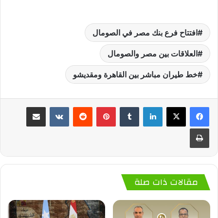
افتتاح فرع بنك مصر في الصومال
العلاقات بين مصر والصومال
خط طيران مباشر بين القاهرة ومقديشو
لينكدإن
‏Tumblr
بينتيريست
‏Reddit
‏VKontakte
مشاركة عبر البريد
طباعة
مقالات ذات صلة