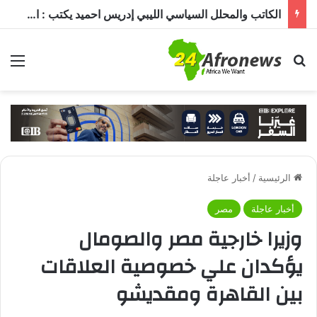
الكاتب والمحلل السياسي الليبي إدريس احميد يكتب : الكاميرون في ظل غياب بول بيا… قراءة في المشهد وأسباب الغياب ومآلات الأوضاع
بحث عن
الق
الرئيسية
/
أخبار عاجلة
أخبار عاجلة
مصر
وزيرا خارجية مصر والصومال
يؤكدان علي خصوصية العلاقات
بين القاهرة ومقديشو