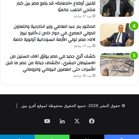
تقنين أوضاع «الدهابة» قد يضع مصر بين كبار
منتجي الذهب عالميًا
منذ 17 ساعة
الدكتور بدر عبد العاطي وزير الخارجية والتعاون
الدولي المصري في حوار خاص لـ«أفرو نيوز
24»: مصر تولي الأزمة السودانية أولوية خاصة
منذ 17 ساعة
كشف أثري جديد في مصر يوثق آلاف السنين من
الاستيطان البشري.. اكتشاف جبانة من عصر ما قبل
الأسرات حتى العصرين اليوناني والروماني
منذ 18 ساعة
© حقوق النشر 2026، جميع الحقوق محفوظة لموقع أفرو نيوز |
فيسبوك
‫X
لينكدإن
‫YouTube