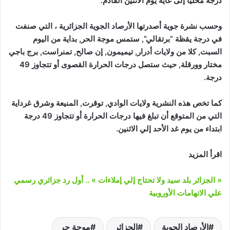
درجة محليا إلى غاية يوم الاثنين القادم.
وحسب نشرة جوية أصدرتها الأرصاد الجوية الجزائرية ، التي صنفت
في درجة يقظة ”برتقالي”, ستمس موجة الحر, بداية من اليوم
السبت, كلا من ولايات أدرار, تيميمون, إن صالح, تمنراست, برج باجي
مختار وورقلة, حيث ستصل درجات الحرارة القصوى أو تتجاوز 49
درجة.
كما تخص هذه النشرية ولايات الوادي, توقرت, المنيعة وشرق غرداية
التي من المتوقع أن تبلغ فيها درجات الحرارة أو تتجاوز 49 درجة
ابتداء من يوم غد الأحد إلي الاثنين.
اقرأ المزيد
« الجزائر بلد سيد ولا تحتاج إلي إملاءات » .. أول رد جزائري رسمي
علي الاتهامات الأوروبية
الأرصاد الجوية
الجزائر
موجة حر