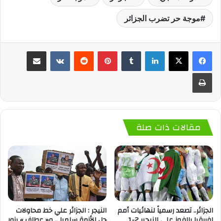
موجة حر تضرب الجزائر
لينكدإن
‏Tumblr
بينتيريست
‏Reddit
‏VKontakte
مشاركة عبر البريد
طباعة
مقالات ذات صلة
الجزائر.. تصعد رسمياً لنهائيات أمم
النيجر : الجزائر علي خط محاولات
إفريقيا بالفوز علي النيجير 2-1
حل الأزمة سلميا .. و« عطاف » يزور