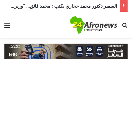
السفير دكتور محمد حجازي يكتب : محمد فائق… “وزير إفريقيا” الذي حمل رسالة القاهرة إلى القارة السمراء
بحث عن
الق