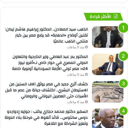
الأكثر قراءة
الذهب سيد المعادن.. الدكتور إبراهيم هاشم زيدان:
تقنين أوضاع «الدهابة» قد يضع مصر بين كبار
منتجي الذهب عالميًا
منذ 5 ساعات
الدكتور بدر عبد العاطي وزير الخارجية والتعاون
الدولي المصري في حوار خاص لـ«أفرو نيوز
24»: مصر تولي الأزمة السودانية أولوية خاصة
منذ 5 ساعات
كشف أثري جديد في مصر يوثق آلاف السنين من
الاستيطان البشري.. اكتشاف جبانة من عصر ما قبل
الأسرات حتى العصرين اليوناني والروماني
منذ 6 ساعات
السفير دكتور محمد حجازي يكتب : جوزيه إدواردو
دوس سانتوس… قائد أنغولا في مرحلة بناء الدولة
وتعزيز الشراكة مع القاهرة