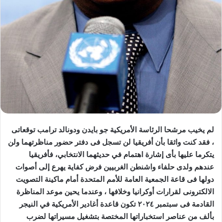
لم يخيب مرشحا الرئاسة الأمريكية جو بايدن ودونالد ترامب توقعاتى
، فقد كنت واثقا بأن أفريقيا لن تسجل فى دفتر حضور مناظرتهما ولن
يتكرما عليها بأى إشارة اهتمام في حديثهما الانتخابي، فأفريقيا
عندهم ولدى حلفاء واشنطن الغربيين فرض كفاية يهرع إلى أصوات
دولها فى قاعة الجمعية العامة للأمم المتحدة أمام ماكينة التصويت
الالكترونى لقرارات أوكرانيا وخلافها ، وعندما يحين موعد المناظرة
القادمة فى سبتمبر ٢٠٢٤ تكون قاعدة أغادير الأمريكية في النيجر
بألف من عناصر استخباراتها المختصة بتشغيل مسيراتها لضرب