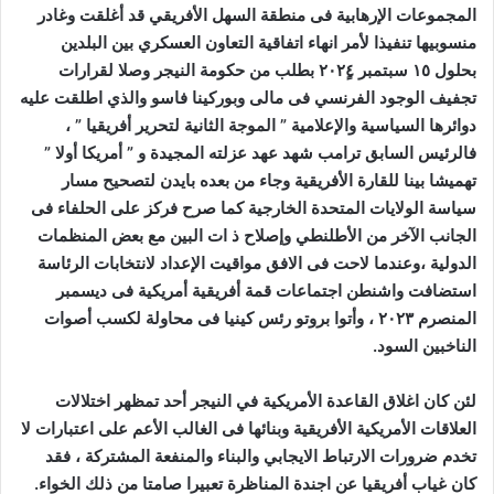
المجموعات الإرهابية فى منطقة السهل الأفريقي قد أغلقت وغادر
منسوبيها تنفيذا لأمر انهاء اتفاقية التعاون العسكري بين البلدين
بحلول ١٥ سبتمبر ٢٠٢٤ٍ بطلب من حكومة النيجر وصلا لقرارات
تجفيف الوجود الفرنسي فى مالى وبوركينا فاسو والذي اطلقت عليه
دوائرها السياسية والإعلامية ” الموجة الثانية لتحرير أفريقيا ” ،
فالرئيس السابق ترامب شهد عهد عزلته المجيدة و ” أمريكا أولا ”
تهميشا بينا للقارة الأفريقية وجاء من بعده بايدن لتصحيح مسار
سياسة الولايات المتحدة الخارجية كما صرح فركز على الحلفاء فى
الجانب الآخر من الأطلنطي وإصلاح ذ ات البين مع بعض المنظمات
الدولية ،وعندما لاحت فى الافق مواقيت الإعداد لانتخابات الرئاسة
استضافت واشنطن اجتماعات قمة أفريقية أمريكية فى ديسمبر
المنصرم ٢٠٢٣ ، وأتوا بروتو رئس كينيا فى محاولة لكسب أصوات
الناخبين السود.
لئن كان اغلاق القاعدة الأمريكية في النيجر أحد تمظهر اختلالات
العلاقات الأمريكية الأفريقية وبنائها فى الغالب الأعم على اعتبارات لا
تخدم ضرورات الارتباط الايجابي والبناء والمنفعة المشتركة ، فقد
كان غياب أفريقيا عن اجندة المناظرة تعبيرا صامتا من ذلك الخواء.