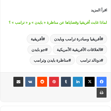
اقرأ المزيد
لماذا غابت أفريقيا وقضاياها عن مناظرة « بايدن » و « ترامب » ؟
أفريقيا ومبادرة ترامب وبايدن
أفريقية
العلاقات الأفريقية الأمريكية
جو بايدن
دونالد ترامب
مناظرة بايدن وترامب
لينكدإن
‏Tumblr
بينتيريست
‏Reddit
‏VKontakte
مشاركة عبر البريد
طباعة