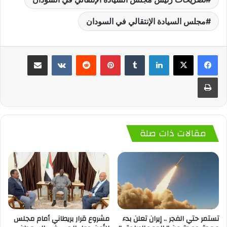
مجلس السيادة الإنتقالي في السودان
لينكدإن
‏Tumblr
بينتيريست
‏Reddit
‏VKontakte
مشاركة عبر البريد
طباعة
مقالات ذات صلة
تستمر حتي الفجر .. إيران تعلن بدء
مشروع قرار بريطاني أمام مجلس