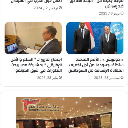
موجة جديدة من ” الوعد الصادق ”
الأمن حول الحرب في السودان
ضد إسرائيل
نوفمبر 12, 2024
يونيو 16, 2025
« جوتيريش » : الأمم المتحدة
اجتماع طارئ لـ ” السلم والأمن
ستكثف جهودها من أجل تخفيف
الإفريقي ” بمشاركة مصر يبحث
المعاناة الإنسانية عن السودانيين
التطورات في شرق الكونغو
سبتمبر 23, 2023
يناير 28, 2025