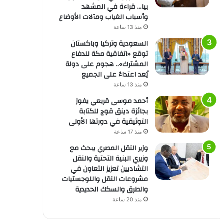
بيا… قراءة في المشهد
وأسباب الغياب ومآلات الأوضاع
منذ 13 ساعة
السعودية وتركيا وباكستان
توقع «اتفاقية مكة للدفاع
المشترك».. هجوم على دولة
يُعد اعتداءً على الجميع
منذ 13 ساعة
أحمد موسى قريعي يفوز
بجائزة دينق قوج للكتابة
التوثيقية في دورتها الأولى
منذ 17 ساعة
وزير النقل المصري يبحث مع
وزيري البنية التحتية والنقل
التشاديين تعزيز التعاون في
مشروعات النقل واللوجستيات
والطرق والسكك الحديدية
منذ 20 ساعة