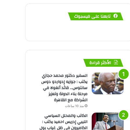
تابعنا على فيسبوك
الأكثر قراءة
السفير دكتور محمد حجازي
يكتب : جوزيه إدواردو دوس
سانتوس… قائد أنغولا في
مرحلة بناء الدولة وتعزيز
الشراكة مع القاهرة
منذ 10 ساعات
الكاتب والمحلل السياسي
الليبي إدريس احميد يكتب :
الكاميرون في ظل غياب بول