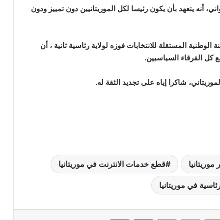
ني، أنه يتعهد بأن يكون رئيسا لكل الموريتانيين دون تمييز ودون
 الوطنية المستقلة للانتخابات فوزه لولاية رئاسية ثانية ، أن
ع كل الفرقاء السياسيين.
وريتاني، شاكرا إياه على تجديد الثقة له.
 موريتانيا
قطع خدمات الانترنت في موريتانيا
لرئاسية في موريتانيا
بينتيريست
‏Reddit
‏VKontakte
مشاركة عبر البريد
طباعة