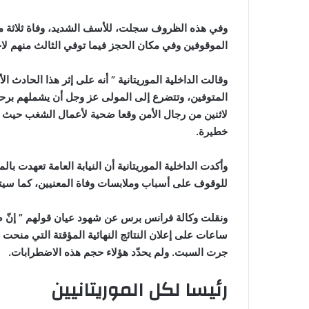
وفي هذه الظروف سجلت، للأسف الشديد، وفاة ثلاثة من
الموقوفين وفي مكان الحجز فيما توفي الثالث منهم ل
وقالت الداخلية الموريتانية ” أنه على إثر هذا الحادث ال
المتوفين، وتتضرع إلى المولى عز وجل أن يشملهم برحمته 
لاثنين من رجال الأمن وقعا ضحية لأعمال الشغب حيث ي
خطيرة.
وأكدت الداخلية الموريتانية أن النيابة العامة تعهدت
للوقوف على أسباب وملابسات وفاة المعنيين، كما سيتم إ
ونقلت وكالة فرانس برس عن شهود عيان قولهم ” إنّ ص
ساعات على إعلان النتائج النهائية المؤقتة التي منحت الغ
جرت السبت. ولم يحدّد هؤلاء حجم هذه الاضطرابات.
رئيسا لكل الموريتانيين