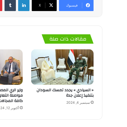
فيسبوك
‫X
مقالات ذات صلة
« السيادي » يجدد تمسك السودان
وزير الري الم
بتنفيذ إعلان جدة
مواصلة التعا
كافة المجالات
سبتمبر 4, 2024
أكتوبر 12, 2024