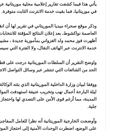
يأتي هذا فيما كشفت تقارير إعلامية محلية موريتانية عن 
في موريتانيا، فما بقيت خدمة الانترنت الثابت متوفرة.
وذكر موقع صحراء ميديا الموريتاني في تقرير لها أن ا
العاصمة نواكشوط، بعد إعلان النتائج المؤقتة للانتخابات
أظهرت فوز محمد ولد الغزواني بمأمورية جديدة ، مشير
خدمة الانترنت عبر الهاتف النقال، ولا الفترة التي سيس
واوضح التقرير أن السلطات الموريتانية درجت على قطع 
الحد من الشائعات التي تنتشر عبر وسائل التواصل الاج
ووفقا لبيان وزارة الداخلية الموريتانية الذي بثته الوك
ليلة البارحة أعمال نهب وتخريب عنيفة استهدفت المواط
المدينة، مما أرغم قوى الأمن على التصدي لها واحتج
جلية.
وأوضجت الخارجية الموريتانية أنه نظرا للعامل المفاج
على الوضع، اضطرت الوحدات الأمنية إلى احتجاز الموق