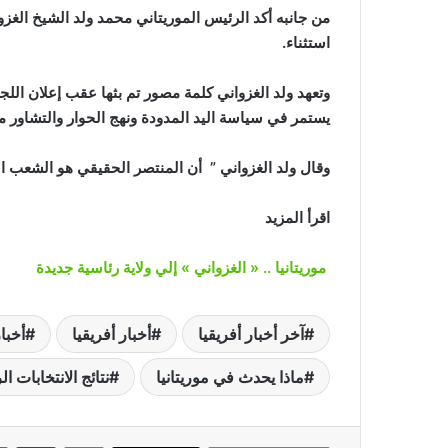
من جانبه أكد الرئيس الموريتاني محمد ولد الشيخ الغزوا
استثناء.
وتعهد ولد الغزواني كلمة مصور تم بثها عقب إعلان اللجنة
يستمر في سياسة اليد المدودة ونهج الحوار والتشاور م
وقال ولد الغزواني ” أن المنتصر الحقيقي هو الشعب الم
اقرأ المزيد
موريتانيا .. « الغزواني » إلي ولاية رئاسية جديدة
آخر أخبار أفريقيا
أخبار أفريقيا
أخبار
ماذا يحدث في موريتانيا
نتائج الانتخابات ا
لينكدإن
‏Tumblr