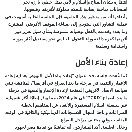
انتظاره بشأن المناخ والسلام والأمن يمثل خطوة بارزة نحو
استجابات مناخية إيجابية للسلام مملوكة لأفريقيا وشعوبها.
وأضافوا أنه من منظور هذه الخلفية، فإن الجلسة الحالية أسهمت في
عملية التشاور التي ستؤدي إلى صياغة الموقف الأفريقي المشترك
وما بعده وقدمت بالفعل توصيات ملموسة بشأن سبل تعزيز دور
أفريقيا كقوة دافعة وراء التحول العالمي نحو مستقبل أكثر مرونة
واستدامة وسلمية.
إعادة بناء الأمل
كما عُقدت جلسة تحت عنوان “إعادة بناء الأمل: النهوض بعملية إعادة
الإعمار والتنمية في مرحلة ما بعد الصراع في أفريقيا”، لمناقشة تبني
سياسة الاتحاد الأفريقي المنقحة لإعادة الإعمار والتنمية في مرحلة
ما بعد الصراع “PCRD” في عام 2024، مما يوفر إطارًا أكثر شمولية
عبر سلسلة السلام المستمرة والابتعاد عن المفاهيم الخطية
للصراعات وإتاحة المجال للاستجابات الديناميكية والكافية في الوقت
المناسب وفي مختلف مراحل الصراع.
وخلال الجلسة، أكد المشاركون أنه تماشيًا مع قيادة مصر لجهود