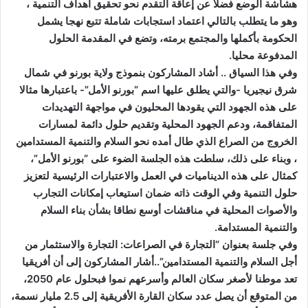
هشاشة الوضع فضلا عن إعاقة التقدم نحو تحقيق أهداف التنمية ،
وهو ما يتطلب بالتالي اعتماد استجابات شاملة تتبع نهجا يشمل
الحكومة بأكملها والمجتمع برمته، وتضع في المقدمة الحلول
المدفوعة محليا.
وفي هذا السياق .. أشاد المشاركون بنموذج ولاية بورنو في شمال
شرق نيجيريا -والتي يطلق عليها اسم “بورنو الأمل”- باعتبارها مثالا
على هذه الجهود التي يقودها المحليون في مواجهة التهديدات
المتفاقمة، ودعم الجهود المحلية وتقديم حلول دائمة لمسارات
الخروج من الصراع الذي طال أمده نحو السلام والتنمية المستدامين
، وبناء على ذلك، سلطت هذه الجلسة الضوء على “بورنو الأمل”،
كمثال على هذه الديناميات في العمل والاعتبارات الرئيسية لتعزيز
حلول التنمية وفي الوقت ذاته ضمان استيعاب إمكانات التجارب
والأصوات المحلية في مناقشات أوسع نطاقا بشأن بناء السلام
والتنمية المستدامة.
وفي جلسة بعنوان “التجارة في الصراعات: التجارة والاستثمار من
أجل السلام والتنمية المستدامين”..أشار المشاركون إلى أن أفريقيا
تعد موطنا لأصغر سكان العالم وأسرعهم نموا فبحلول عام 2050،
من المتوقع أن يصل عدد سكان القارة الأفريقية إلى 2.5 مليار نسمة،