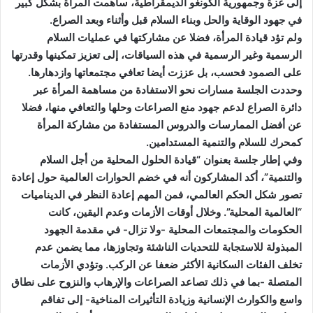
إلى غزة وجمهورية الكونغو الديمقراطية، ساهمت المرأة بشكل كبير
في جهود الوقاية والحل وبناء السلام قبل وأثناء وبعد الصراع.
ولم تؤد قيادة المرأة، فضلا عن مشاركتها في عمليات السلام
الرسمية وغير الرسمية في هذه السياقات، إلى تعزيز تمكينها وقدرتها
على الصمود فحسب، بل عززت أيضا تعافي مجتمعاتها وازدهارها.
وحددت الجلسة مسارات نحو الاستفادة من مساهمة المرأة عبر
دائرة الصراع لدعم جهود منع الصراعات وحلها والتعافي منها، فضلا
عن أفضل الممارسات والدروس المستفادة من مشاركة المرأة
كمحرك للسلام والتنمية المستدامين.
وفي إطار جلسة بعنوان “قيادة الحلول المحلية من أجل السلام
والتنمية”، أكد المشاركون أنه في خضم الحوارات العالمية حول إعادة
تصور شكل الحكم العالمي، فمن المهم إعادة النظر في الديناميات
“العالمية المحلية”. وخلال أوقات الأزمات وعدم اليقين، كانت
الحكومات والمجتمعات المحلية -ولا تزال- في مقدمة الجهود
المبذولة للاستجابة للتحديات الناشئة وتجاوزها، مما يضمن عدم
تخلف الفئات السكانية الأكثر ضعفا عن الركب. وتؤدي الأزمات
المتصلة -بما في ذلك تصاعد الصراعات والإرهاب والنزوح على نطاق
واسع والكوارث الإنسانية وزيادة التأثيرات المناخية- إلى تفاقم