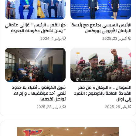
الرئيس السيسي يجتمع مع رئيسة
جزر القمر .. الرئيس ” غزالي عثماني
البرلمان الأوروبي ببروكسل
” يعلن تشكيل حكومتة الجديدة
أكتوبر 23, 2025
يوليو 4, 2024
السودان .. « البرهان » من مقر
شرق الكونغو .. أطباء بلا حدود
القيادة العامة بالخرطوم : التمرد
تنعي أحد موظفيها .. و إم 23
إلي زوال
تواصل تقدمها
يناير 26, 2025
فبراير 23, 2025