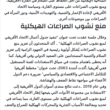
المناخية الإيجابية من أجل الحفاظ على السلام في القارة الأفريقية،
ومنع نشوب الصراعات على مستوى القارة، وسياسة الاتحاد
الأفريقي لإعادة الإعمار والتنمية، والتهديدات الأمنية، ودور المرأة في
الصراعات بين موضوعات أخرى.
منع نشوب الصراعات الهيكلية
وخلال جلسة عقدت تحت عنوان “تنفيذ جدول أعمال الاتحاد الأفريقي
لمنع نشوب الصراعات الهيكلية” .. أكد المتحدثون أن تعزيز منع
نشوب الصراعات يُشكل أولوية رئيسية في الجهود الرامية إلى تعزيز
السلام والتنمية المستدامين على الصعيد الدولي وفي أفريقيا، كما
أنه يحظى باهتمام متجدد في سياق الاستعدادات لقمة المستقبل.
ففي أفريقيا..أكدت أجندة 2063، تحت عنوان” مخطط أفريقيا
للتكامل الاجتماعي والاقتصادي والسياسي” ضرورة دعم الدول
الأعضاء في مواجهة نقاط الضعف والهشاشة.
وفي عام 2019 ..دعت نتائج منتدى أسوان الدول الأفريقية إلى
“الاستفادة من مجموعة الأدوات التي يتيحها إطار الاتحاد الأفريقي
لمنع نشوب الصراعات الهيكلية على مستوى القارة، مما يساعد في
تحديد ومعالجة الأسباب الجذرية والمحركات الهيكلية للصراع والعنف.