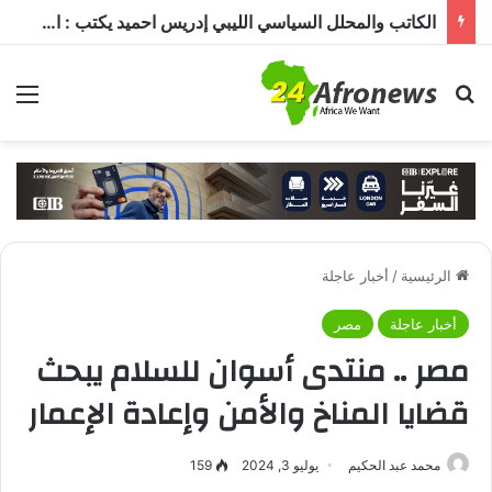
السعودية وتركيا وباكستان توقع «اتفاقية مكة للدفاع المشترك».. هجوم على دولة يُعد اعتداءً على الجميع
بحث عن
الق
الرئيسية
/
أخبار عاجلة
أخبار عاجلة
مصر
مصر .. منتدى أسوان للسلام يبحث
قضايا المناخ والأمن وإعادة الإعمار
محمد عبد الحكيم
يوليو 3, 2024
159