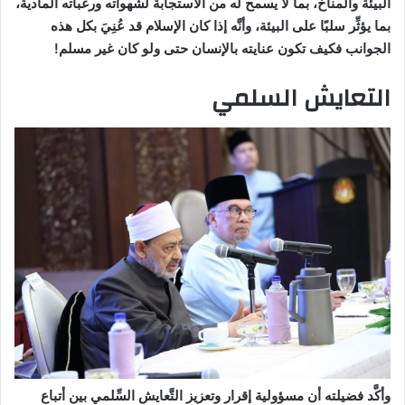
البيئة والمناخ، بما لا يسمح له من الاستجابة لشهواته ورغباته المادية،
بما يؤثِّر سلبًا على البيئة، وأنَّه إذا كان الإسلام قد عُنِيَ بكل هذه
الجوانب فكيف تكون عنايته بالإنسان حتى ولو كان غير مسلم!
التعايش السلمي
وأكَّد فضيلته أن مسؤولية إقرار وتعزيز التَّعايش السِّلمي بين أتباع