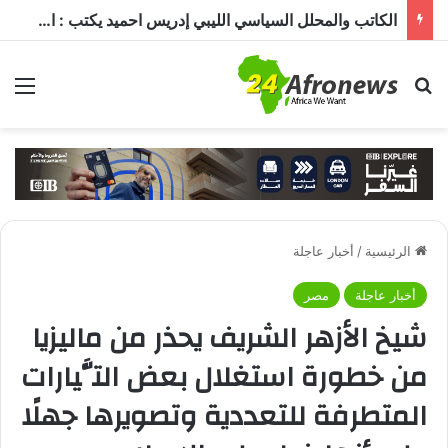
السعودية وتركيا وباكستان توقع «اتفاقية مكة للدفاع المشترك».. هجوم على دولة يُعد اعتداءً على الجميع
بحث عن
الق
الرئيسية
/
أخبار عاجلة
أخبار عاجلة
مصر
شيخ الأزهر الشريف يحذر من ماليزيا
من خطورة استغلال بعض التَّيارات
المتطرفة للتعددية وتصويرها جهلًا