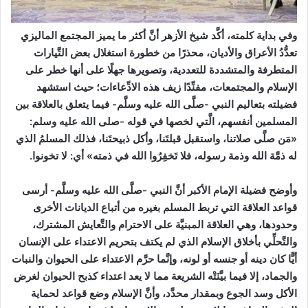
وفي بداية كلمته، أكَّد شيخ الأزهر أنَّ أكثر ما يميز المجتمع الماليزي
تعدُّدُ الأعراق والأديان، محذرًا من خطورة استغلال بعض التَّيارات
المتطرفة والمتشددة للتعددية، وتصويرها جهلًا على أنها خطر على
الإسلام والمجتمعات، مفنِّدًا زيف هذه الادِّعاءات؛ حيث استشهد
فضيلته بتعاليم النبي -صلَّى الله عليه وسلَّم- فيما يتعلق بالعلاقة بين
المسلمين أنفسهم، الَّتي لخصها في قوله -صلى الله عليه وسلم:
«مَن صلَّى صلاتنا، واستقبل قبلتَنا، وأكل ذبيحتَنا، فذلك المسلمُ الذي
له ذمَّة الله وذمة رسوله، فلا تَخفِرُوا الله في ذمته» أي: لا تخونوا.
وأوضح فضيلة الإمام الأكبر أنَّ النبي -صلَّى الله عليه وسلَّم- أرسى
قواعد العلاقة التي تربط المسلم بغيره من أتباع الديانات الأخرى
وحدودها، وهي العلاقة المبنيَّة على الاحترام والتَّعايش المشترك،
والتَّحلِّي بأخلاق الإسلام الذي لم يكتف بتحريم الاعتداء على الإنسان
أيًّا كان دينه أو جنسه أو لونه، وإنَّما حرَّم الاعتداء على الحيوان والنبات
والجماد، إلا فيما بيَّنَتْه الشريعة مما لا يعد اعتداء كذبح الحيوان لغرض
الأكل وسد الجوع وبمقدار محدَّد، وأنَّ الإسلام وضع قواعد لحماية