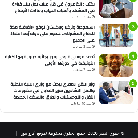
يكتب : الكاميرون في ظل غياب بول بيا… قراءة
في المشهد وأسباب الغياب ومآلات الأوضاع
منذ 3 ساعات
السعودية وتركيا وباكستان توقع «اتفاقية مكة
للدفاع المشترك».. هجوم على دولة يُعد اعتداءً
على الجميع
منذ 3 ساعات
أحمد موسى قريعي يفوز بجائزة دينق قوج للكتابة
التوثيقية في دورتها الأولى
منذ 7 ساعات
وزير النقل المصري يبحث مع وزيري البنية التحتية
والنقل التشاديين تعزيز التعاون في مشروعات
النقل واللوجستيات والطرق والسكك الحديدية
منذ 10 ساعات
© حقوق النشر 2026، جميع الحقوق محفوظة لموقع أفرو نيوز |