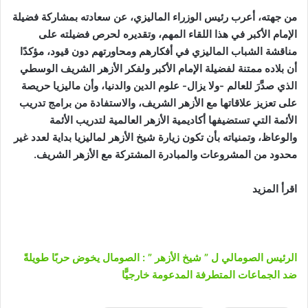
من جهته، أعرب رئيس الوزراء الماليزي، عن سعادته بمشاركة فضيلة
الإمام الأكبر في هذا اللقاء المهم، وتقديره لحرص فضيلته على
مناقشة الشباب الماليزي في أفكارهم ومحاورتهم دون قيود، مؤكدًا
أن بلاده ممتنة لفضيلة الإمام الأكبر ولفكر الأزهر الشريف الوسطي
الذي صدَّرَ للعالم -ولا يزال- علوم الدين والدنيا، وأن ماليزيا حريصة
على تعزيز علاقاتها مع الأزهر الشريف، والاستفادة من برامج تدريب
الأئمة التي تستضيفها أكاديمية الأزهر العالمية لتدريب الأئمة
والوعاظ، وتمنياته بأن تكون زيارة شيخ الأزهر لماليزيا بداية لعدد غير
محدود من المشروعات والمبادرة المشتركة مع الأزهر الشريف.
اقرأ المزيد
الرئيس الصومالي ل ” شيخ الأزهر ” : الصومال يخوض حربًا طويلةً
ضد الجماعات المتطرفة المدعومة خارجيًّا