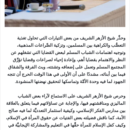
وحذَّر شيخ الأزهر الشريف من بعض التيارات التي تحاول تغذية
التعصُّب والكراهية بين المسلمين، وتزكية الصِّراعات المذهبية،
وتوجيه اهتمامات الشباب المسلم لبعض القضايا التي تشغلهم عن
النظر والاهتمام بقضايا أهم، وإعادة إحياء لصراعات وقضايا تؤرِّق
المجتمع المسلم وتعمل على إضعافه وتشتته، وبث الفرقة والشقاق
فيما بين أبنائه، مشددًا على أن الأولى في هذا الوقت الحرج أن تتجه
الجهود لما فيه وحدة الأمَّة وتماسكها لتحقيق نهضتها المنشودة.
وحرص شيخ الأزهر الشريف على الاستماع لآراء بعض الشباب
الماليزي ومناقشتهم فيها، والإجابة عن تساؤلاتهم فيما يتعلق بالعلاقة
بين مدارس الفكر الإسلامي، وكيفية استثمار التعدديَّة لما فيه صالح
الأمة، كما ناقش فضيلته بعض الفتيات عن حقوق المرأة في الإسلام،
وكيف كفل الإسلام للمرأة حقَّها في التعليم والمشاركة الإيجابيَّة في