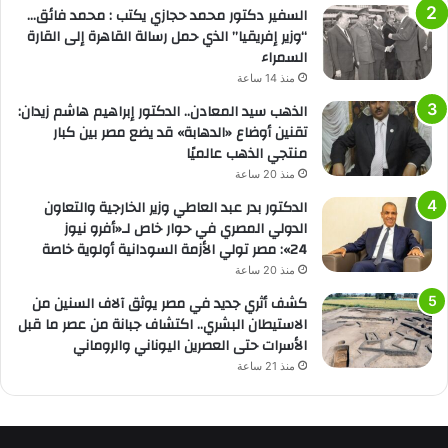
السفير دكتور محمد حجازي يكتب : محمد فائق…
“وزير إفريقيا” الذي حمل رسالة القاهرة إلى القارة
السمراء
منذ 14 ساعة
الذهب سيد المعادن.. الدكتور إبراهيم هاشم زيدان:
تقنين أوضاع «الدهابة» قد يضع مصر بين كبار
منتجي الذهب عالميًا
منذ 20 ساعة
الدكتور بدر عبد العاطي وزير الخارجية والتعاون
الدولي المصري في حوار خاص لـ«أفرو نيوز
24»: مصر تولي الأزمة السودانية أولوية خاصة
منذ 20 ساعة
كشف أثري جديد في مصر يوثق آلاف السنين من
الاستيطان البشري.. اكتشاف جبانة من عصر ما قبل
الأسرات حتى العصرين اليوناني والروماني
منذ 21 ساعة