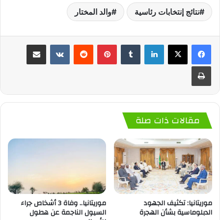
نتائج إنتخابات رئاسية
والد المختار
لينكدإن
‏Tumblr
بينتيريست
‏Reddit
‏VKontakte
مشاركة عبر البريد
طباعة
مقالات ذات صلة
موريتانيا: تكثيف الجهود
موريتانيا.. وفاة 3 أشخاص جراء
الدبلوماسية بشأن الهجرة
السيول الناجمة عن هطول