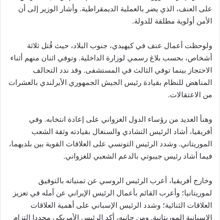
على العنف، الذي يضر بالعملية الديمقراطية. وأشار الوزير إلى أن
الأمن أولوية مطلقة للدولة.
ولوحظت أعمال عنف في كيهيدي، جنوب البلاد، حيث قُتل ثلاثة
أشخاص، بحسب بلاغ رسمي لوزارة الداخلية. وتوفي اثنان منهم أثناء
الاحتجاز بينما توفي الثالث في المستشفى. وقد ندد التحالف
المناهض للنظام بقيادة رئيس الجيش الجمهوري الأيرلندي بالعشرات
من الاعتقالات.
وهنأ العديد من رؤساء الدول الغزواني على إعادة انتخابه. وفي
أفريقيا، أشاد الرئيس التشادي والسنغال بقيادته وثقة الشعب
الموريتاني. وشدد الرئيس التونسي على العلاقات القوية بين بلديهما،
فيما أشاد رئيس جيبوتي بالدعم الشعبي للغزواني.
وخارج أفريقيا، أعرب الرئيس الروسي عن تمنياته بالتوفيق
لموريتانيا؛ وأعرب القائم بأعمال الرئيس الإيراني عن أمله في تعزيز
العلاقات الثنائية؛ وشدد الرئيس الإسباني على أهمية العلاقات
الإسبانية الموريتانية. ومن جانبه، أكد الرئيس الأمريكي مجددا التزام