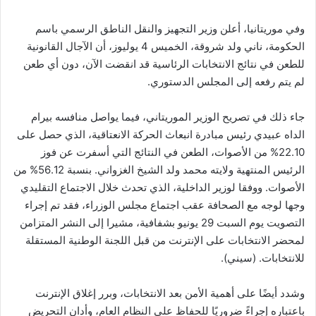
وفي موريتانيا، أعلن وزير التجهيز والنقل الناطق الرسمي باسم
الحكومة، ناني ولد شروقة، الخميس 4 يوليوز، أن الآجال القانونية
للطعن في نتائج الانتخابات الرئاسية قد انقضت الآن، دون أي طعن
لم يتم رفعه إلى المجلس الدستوري.
جاء ذلك في تصريح الوزير الموريتاني، فيما يواصل منافسه بيرام
الداه عبيدي رئيس مبادرة انبعاث الحركة الانعتاقية، الذي حصل على
22.10% من الأصوات، الطعن في النتائج التي أسفرت عن فوز
الرئيس المنتهية ولايته محمد ولد الشيخ الغزواني. بنسبة 56.12% من
الأصوات. ووفقا لوزير الداخلية، الذي تحدث خلال الاجتماع التقليدي
وجها لوجه مع الصحافة عقب اجتماع مجلس الوزراء، فقد تم إجراء
التصويت يوم السبت 29 يونيو بشفافية، مشيرا إلى النشر المتزامن
لمحضر الانتخابات على الإنترنت من قبل اللجنة الوطنية المستقلة
للانتخابات. (سيني).
وشدد أيضًا على أهمية الأمن بعد الانتخابات، وبرر إغلاق الإنترنت
باعتباره إجراءً ضروريًا للحفاظ على النظام العام، وأدان التحريض