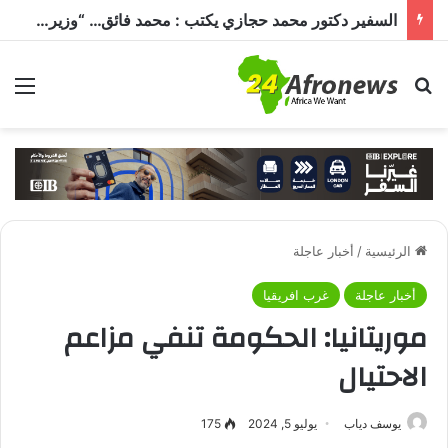
السفير دكتور محمد حجازي يكتب : محمد فائق… “وزير إفريقيا” الذي حمل رسالة القاهرة إلى القارة السمراء
بحث عن
الق
الرئيسية
/
أخبار عاجلة
أخبار عاجلة
غرب افريقيا
موريتانيا: الحكومة تنفي مزاعم
الاحتيال
يوسف دياب
يوليو 5, 2024
175