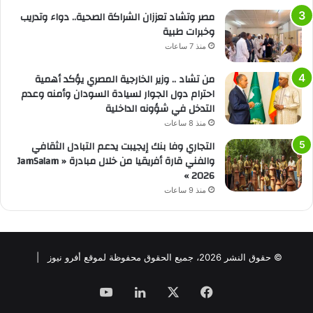
مصر وتشاد تعززان الشراكة الصحية.. دواء وتدريب
وخبرات طبية
منذ 7 ساعات
من تشاد .. وزير الخارجية المصري يؤكد أهمية
احترام دول الجوار لسيادة السودان وأمنه وعدم
التدخل في شؤونه الداخلية
منذ 8 ساعات
التجاري وفا بنك إيجيبت يدعم التبادل الثقافي
والفني قارة أفريقيا من خلال مبادرة « JamSalam
2026 »
منذ 9 ساعات
© حقوق النشر 2026، جميع الحقوق محفوظة لموقع أفرو نيوز |
فيسبوك
‫X
لينكدإن
‫YouTube