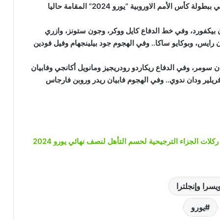
مساء اليوم / السبت/ ضمن منافسات الدور الربع النهائي ببطولة كأس الأمم الاوروبية “يورو 2024” المقامة حاليا
بيكفورد، وفي خط الدفاع كايل ووكر، وجون ستونز، وازري
ن رايس، وبوكايو ساكا.. وفي الهجوم جود بيلينجهام وفيل فودين
سومر، وفي الدفاع ريكاردو رودريجيز ومانويل أكانجي وفابيان
يلير ودان ندوي.. وفي الهجوم فابيان ريدر وروبن فارجاس
يسرا وإنجلترا
يورو