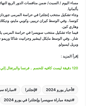
بألمانيا.
وجاء تشكيل منتخب إنجلترا في حراسة المرمى جوردان 
كونسا.. وفي الوسط كيران تريبير، وكوبي ماينو، وديكلا
وهاري كين.
فيما جاء تشكيل منتخب سويسرا في حراسة المرمى يان 
شار.. وفي الوسط مايكل ايبشير وجرانيت شاكا وريمو فر
وبريل ايمبولو.
إقرأ المزيد :
120 دقيقة ليست كافيه للحسم .. فرنسا والبرتغال إلي ركلات الجزاء الترجيحية لحسم التأهل لنصف نهائي يورو 2024
أخبار يورو 2024
إنجلترا
مباراة سو
نتيجة مباراة سويسرا وإنجلترا في يورو 2024