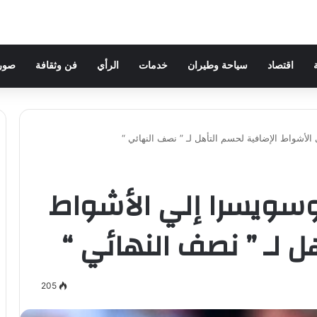
اقتصاد
سياحة وطيران
خدمات
الرأي
فن وثقافة
صور 
 إنجلترا وسويسرا إلي الأشواط
ل لـ ” نصف النهائي “
205