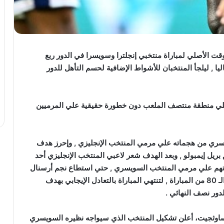
قت الأصلي لمباراة منتخبي إنجلترا وسويسرا في الدور ربع
با ” يورو 2024 ” التي تجري حاليا , ليلجأ المنتخبان للأشواط الإضافية لحسم التأهل للدور
علي منطقة منتصف الملعب دون خطورة حقيقية علي المرميين
يسري من هجماته علي مرمي المنتخب الإنجليزي , وإحرز هدف
لمباراة عن طريق بريل إيمبولو , وبعد الهدف شعر لاعبي المنتخب الإنجليزي أحد
اتهم علي مرمي المنتخب السويسري , حتي استطاع نجم أرسنال
الإنجليزي بوكايو ساكا إحراز هدف التعادل في الدقيقة الـ 80 من المباراة , لتنتهي المباراة بالتعادل الإيجابي بهدف
لدور نصف النهائي .
 ساوثجيت، أعلن تشكيل المنتخب الذي سيواجه نظيره السويسري