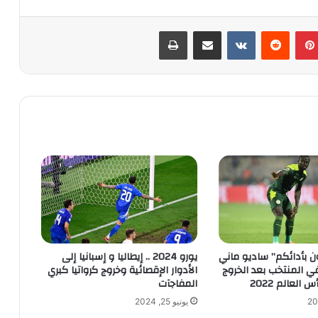
بينتيريست
‏Reddit
‏VKontakte
مشاركة عبر البريد
طباعة
 بأدائكم” ساديو ماني
يورو 2024 .. إيطاليا و إسبانيا إلى
في المنتخب بعد الخروج
الأدوار الإقصائية وخروج كرواتيا كبري
العالم 2022
المفاجآت
يونيو 25, 2024