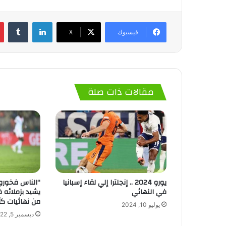
لينكدإن
‏Tumblr
فيسبوك
‫X
مقالات ذات صلة
يورو 2024 .. إنجلترا إلي لقاء إسبانيا
“الناس فخورون
في النهائي
يشيد بزملائه 
من نهائيات كأس 
يوليو 10, 2024
ديسمبر 5, 2022