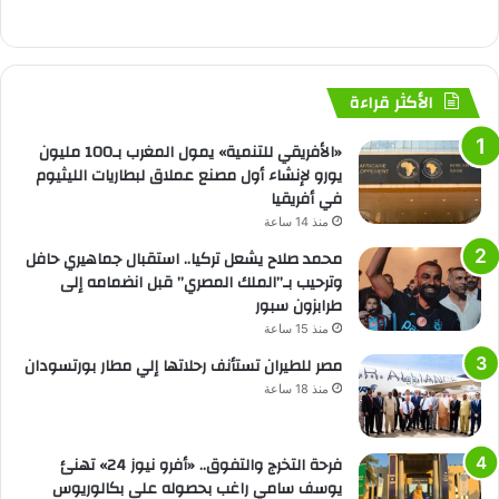
الأكثر قراءة
«الأفريقي للتنمية» يمول المغرب بـ100 مليون
يورو لإنشاء أول مصنع عملاق لبطاريات الليثيوم
في أفريقيا
منذ 14 ساعة
محمد صلاح يشعل تركيا.. استقبال جماهيري حافل
وترحيب بـ”الملك المصري” قبل انضمامه إلى
طرابزون سبور
منذ 15 ساعة
مصر للطيران تستأنف رحلاتها إلي مطار بورتسودان
منذ 18 ساعة
فرحة التخرج والتفوق.. «أفرو نيوز 24» تهنئ
يوسف سامي راغب بحصوله على بكالوريوس