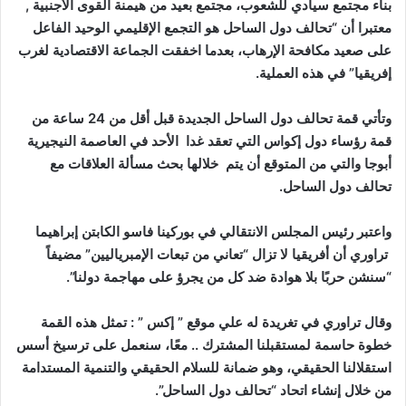
بناء مجتمع سيادي للشعوب، مجتمع بعيد من هيمنة القوى الأجنبية ,
معتبرا أن “تحالف دول الساحل هو التجمع الإقليمي الوحيد الفاعل
على صعيد مكافحة الإرهاب، بعدما اخفقت الجماعة الاقتصادية لغرب
إفريقيا” في هذه العملية.
وتأتي قمة تحالف دول الساحل الجديدة قبل أقل من 24 ساعة من
قمة رؤساء دول إكواس التي تعقد غدا الأحد في العاصمة النيجيرية
أبوجا والتي من المتوقع أن يتم خلالها بحث مسألة العلاقات مع
تحالف دول الساحل.
واعتبر رئيس المجلس الانتقالي في بوركينا فاسو الكابتن إبراهيما
تراوري أن أفريقيا لا تزال “تعاني من تبعات الإمبرياليين” مضيفاً
“سنشن حربًا بلا هوادة ضد كل من يجرؤ على مهاجمة دولنا”.
وقال تراوري في تغريدة له علي موقع ” إكس ” : تمثل هذه القمة
خطوة حاسمة لمستقبلنا المشترك .. معًا، سنعمل على ترسيخ أسس
استقلالنا الحقيقي، وهو ضمانة للسلام الحقيقي والتنمية المستدامة
من خلال إنشاء اتحاد “تحالف دول الساحل”.