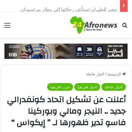
مصر للطيران تستأنف رحلاتها إلي مطار بورتسودان
بحث عن
الق
الرئيسية
/
أخبار عاجلة
أخبار عاجلة
اخبار افريقيا
غرب افريقيا
أعلنت عن تشكيل اتحاد كونفدرالي
جديد .. النيجر ومالي وبوركينا
فاسو تدير ظهورها لـ ” إيكواس “