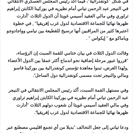
في شكل “كونفدرالية”، فيما أكد رئيس المجلس العسكري الانتقالي
في النيجر عبد الرحمن تياني أمام نظيريه في بوركينا الكابتن إبراهيم
تراوري وفي مالي العقيد أسيمي غويتا أن الدول الثلاث “أدارت
ظهرها نهائيا للجماعة الاقتصادية لدول غرب إفريقيا” , في خطوة
اعتبرها كثير من المراقبين أنها ترسيخ للقطيعة بين نيامي وواجادوجو
وباماكو مع ” إيكواس ” .
وقالت الدول الثلاث في بيان ختامي للقمة السبت إن الرؤساء،
“قرروا عبور مرحلة إضافية نحو اندماج أكثر عمقا بين الدول الأعضاء
,ولهذا الغرض، تبنوا معاهدة تؤسس كونفدرالية بين بوركينا فاسو
ومالي والنيجر تحت مسمى كونفدرالية دول الساحل”.
وفي مستهل القمة السبت، أكد رئيس المجلس الانتقالي في النيجر
عبد الرحمن تياني أمام نظيريه في بوركينا الكابتن إبراهيم تراوري
وفي مالي العقيد أسيمي غويتا أن شعوب دولهم الثلاث “أدارت
ظهرها نهائيا للجماعة الاقتصادية لدول غرب إفريقيا”.
ودعا تياني إلى جعل التحالف “بديلا من أي تجمع اقليمي مصطنع عبر