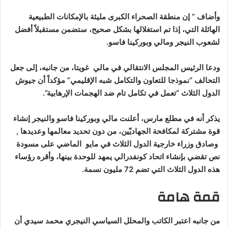
وأضاف ” إن منطقة الصحراء الكبرى مليئة بالإمكانات الطبيعية
الهائلة التي، إذا تم استغلالها بشكل صحيح، ستضمن مستقبلاً أفضل
لشعوب النيجر ومالي وبوركينا فاسو.
ودعا الرئيس المجلس الانتقالي في مالي غويتا، من جانبه، إلى جعل
التحالف “نموذجا للتعاون والتكامل شبه الإقليمي” مؤكداً أن جيوش
الدول الثلاث “تعمل في تكامل تام ضد الهجمات الإرهابية”.
يذكر أنه في مطلع مارس، أعلنت مالي وبوركينا فاسو والنيجر إنشاء
قوة مشتركة لمكافحة الجهاديّين، من دون تحديد معالمها وعديدها ,
وصادق وزراء خارجية الدول الثلاث في مايو الماضي على مسودة
نص تقضي بإنشاء اتحاد كونفدرالي يمهد للوحدة بينها، وأقره رؤساء
هذه الدول الثلاث التي تضم 72 مليون نسمة.
قمة هامة
من جانبه اعتبر الكاتب والمحلل السياسي النيجري محمد سيدي أن