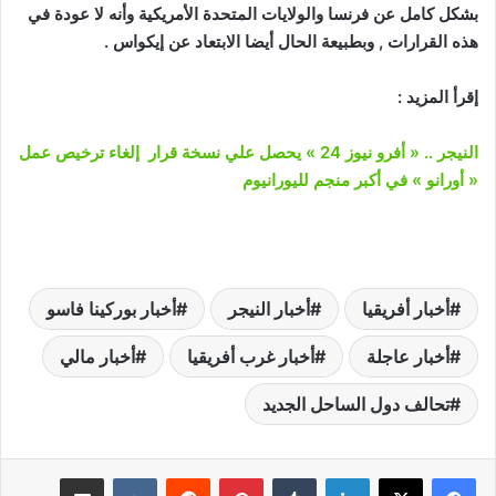
بشكل كامل عن فرنسا والولايات المتحدة الأمريكية وأنه لا عودة في
هذه القرارات , وبطبيعة الحال أيضا الابتعاد عن إيكواس .
إقرأ المزيد :
النيجر .. « أفرو نيوز 24 » يحصل علي نسخة قرار إلغاء ترخيص عمل
« أورانو » في أكبر منجم لليورانيوم
أخبار أفريقيا
أخبار النيجر
أخبار بوركينا فاسو
أخبار عاجلة
أخبار غرب أفريقيا
أخبار مالي
تحالف دول الساحل الجديد
لينكدإن
‏Tumblr
بينتيريست
‏Reddit
‏VKontakte
مشاركة عبر البريد