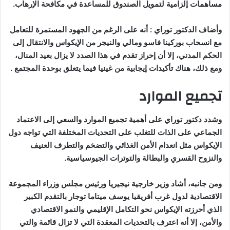
مساهمات إلزامية لتمويل الصندوق للمساعدة في مكافحة الإرهاب.
وأضاف الدكتور توراي : أنه على الرغم من الجهود المستمرة للتعامل
مع انسحاب بوركينا فاسو ومالي والنيجر من الإيكواس والانتقال إلى
الحكم المدني، إلا أن إحراز تقدم في هذا الصدد لا يزال بعيد المنال،
ومع ذلك، هناك تأكيدات إيجابية من غينيا فيما يتعلق بوحدة المجتمع .
تجميع الموارد
وشدد دكتور توراي على أهمية تجميع الموارد والسعي إلى الاعتماد
الجماعي على الذات للتغلب على التحديات المختلفة التي تواجه دول
الإيكواس مثل انعدام الأمن الغذائي والتضخم والتطرف العنيف
والنزوح القسري والبطالة والتوترات الجيوسياسية.
ومن جانبه، أشاد وزير خارجية نيجيريا ورئيس مجلس وزراء المجموعة
الاقتصادية لدول غرب أفريقيا يوسف ميتاما توجار بالتقدم الكبير
الذي أحرزته الإيكواس نحو التكامل الإقليمي والنمو الاقتصادي
والأمن، إلا أنه اعترف بالتحديات المعقدة التي لا تزال قائمة والتي