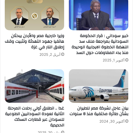
خبير سوداني : قرار الحكومة
وزيرا خارجية مصر والأردن يبحثان
السودانية بمراجعة ملف سد
هاتفيا جهود التهدئة وتثبيت وقف
النهضة الخطوة الايجابية الوحيدة
إطلاق النار في غزة
منذ بدء المفاوضات حول السد
أبريل 2, 2025
أكتوبر 1, 2025
بيان عاجل لشركة مصر للطيران
غدا .. انطلاق أولي رحلات المرحلة
بشأن طائرة مختفية منذ 8 سنوات
الثانية لعودة السودانيين الطوعية
للسودان عبر قطارات السكك
أكتوبر 30, 2024
الحديدية
يوليو 20, 2025