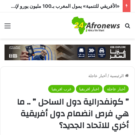
محمد صلاح يشعل تركيا.. استقبال جماهيري حافل وترحيب بـ”الملك المصري” قبل انضمامه إلى طرابزون سبور
بحث عن
الق
الرئيسية
/
أخبار عاجلة
أخبار عاجلة
اخبار افريقيا
غرب افريقيا
” كونفدرالية دول الساحل ” .. ما
هي فرص انضمام دول أفريقية
أخري للاتحاد الجديد؟