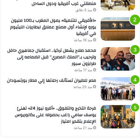
منطقتي غرب أفريقيا ودول الساحل
منذ 5 دقائق
«الأفريقي للتنمية» يمول المغرب بـ100 مليون
يورو لإنشاء أول مصنع عملاق لبطاريات الليثيوم
في أفريقيا
منذ 16 ساعة
محمد صلاح يشعل تركيا.. استقبال جماهيري حافل
وترحيب بـ”الملك المصري” قبل انضمامه إلى
طرابزون سبور
منذ 17 ساعة
مصر للطيران تستأنف رحلاتها إلي مطار بورتسودان
منذ 20 ساعة
فرحة التخرج والتفوق.. «أفرو نيوز 24» تهنئ
يوسف سامي راغب بحصوله على بكالوريوس
الإعلام بتقدير امتياز
منذ 21 ساعة