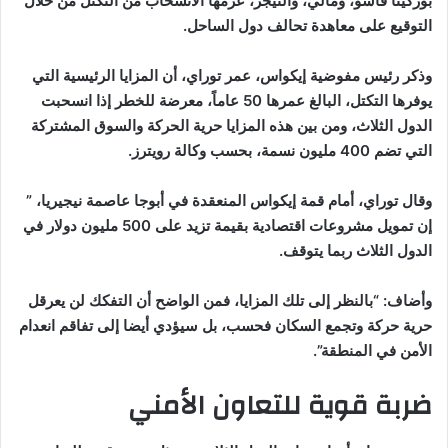
بوركينا فاسو، ومالي، والنيجر، عزمها الانسحاب من التكتل من خلال
التوقيع على معاهدة تحالف دول الساحل.
وذكر رئيس مفوضية إيكواس، عمر توراي، أن المزايا الرئيسية التي
يوفرها التكتل، البالغ عمرها 50 عاماً، معرضة للخطر إذا انسحبت
الدول الثلاث، ومن بين هذه المزايا حرية الحركة والسوق المشتركة
التي تضم 400 مليون نسمة، بحسب وكالة رويترز.
وقال توراي، أمام قمة إيكواس المنعقدة في أبوجا عاصمة نيجيريا، ”
إن تمويل مشروعات اقتصادية بقيمة تزيد على 500 مليون دولار في
الدول الثلاث ربما يتوقف.
وأضاف: “بالنظر إلى تلك المزايا، فمن الواضح أن التفكك لن يعرقل
حرية حركة وتجمع السكان فحسب، بل سيؤدي أيضا إلى تفاقم انعدام
الأمن في المنطقة”.
ضربة قوية للتعاون الأمني