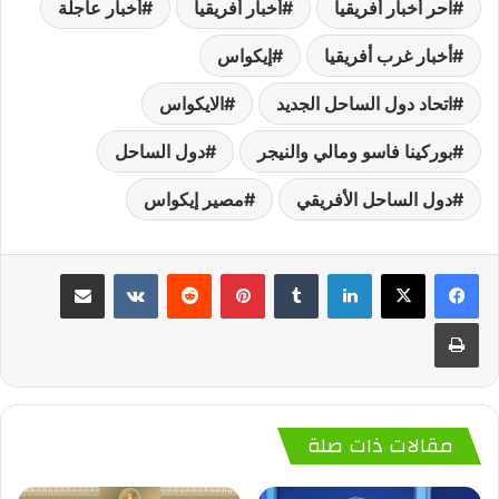
آحر أخبار أفريقيا
أخبار أفريقيا
أخبار عاجلة
أخبار غرب أفريقيا
إيكواس
اتحاد دول الساحل الجديد
الايكواس
بوركينا فاسو ومالي والنيجر
دول الساحل
دول الساحل الأفريقي
مصير إيكواس
لينكدإن
‏Tumblr
بينتيريست
‏Reddit
‏VKontakte
مشاركة عبر البريد
طباعة
مقالات ذات صلة