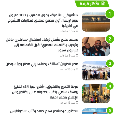
الأكثر قراءة
«الأفريقي للتنمية» يمول المغرب بـ100 مليون
يورو لإنشاء أول مصنع عملاق لبطاريات الليثيوم
في أفريقيا
منذ 8 ساعات
محمد صلاح يشعل تركيا.. استقبال جماهيري حافل
وترحيب بـ”الملك المصري” قبل انضمامه إلى
طرابزون سبور
منذ 9 ساعات
مصر للطيران تستأنف رحلاتها إلي مطار بورتسودان
منذ 13 ساعة
فرحة التخرج والتفوق.. «أفرو نيوز 24» تهنئ
يوسف سامي راغب بحصوله على بكالوريوس
الإعلام بتقدير امتياز
منذ 13 ساعة
الدكتور عبدالناصر سلم حامد يكتب : الكونغرس