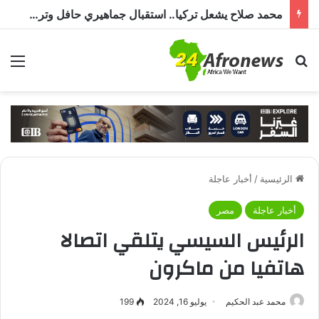
محمد صلاح يشعل تركيا.. استقبال جماهيري حافل وترحيب بـ”الملك المصري” قبل انضمامه إلى طرابزون سبور
بحث عن
الق
الرئيسية
/
أخبار عاجلة
أخبار عاجلة
مصر
الرئيس السيسي يتلقي اتصالا
هاتفيا من ماكرون
محمد عبد الحكيم
يوليو 16, 2024
199