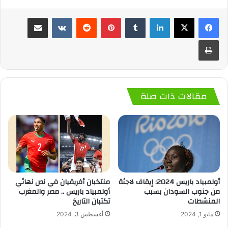
لينكدإن
‏Tumblr
بينتيريست
‏Reddit
‏VKontakte
مشاركة عبر البريد
طباعة
مقالات ذات صلة
أولمبياد باريس 2024: إيقاف لاجئة
منتخبان أفريقيان في نص نهائي
من جنوب السودان بسبب
أولمبياد باريس .. مصر والمغرب
المنشطات
تكتبان التاريخ
مايو 1, 2024
أغسطس 3, 2024