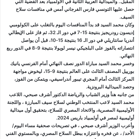
المقبل.. والميدالية العربية الثانية في الأولمبياد بعد الفضية التي
حصل عليها التونسي فارس الفرجاني أمس في منافسات سلاح
السيف.
وكان محمد السيد قد بدأ المنافسات اليوم بالتغلب على الكولومبي
إديسون رودريجيز بنتيجة 15-7 في دور الـ 32، ثم فاز على الإيطالي
أندريا سانتاريلي في دور الـ 16 بنتيجة 15-10، قبل أن يواصل
انتصاراته بالفوز على البلجيكي نيسر لويولا بنتيجة 9-8 في الدور ربع
النهائي.
وخسر محمد السيد مباراة الدور نصف النهائي أمام الفرنسي يانيك
بورييل المصنف الثالث على العالم بنتيجة 9-15، ليخوض مواجهة
المركز الثالث أمام المجري تيبور أندراسيفي، ويتمكن من الفوز،
وحصد الميدالية البرونزية.
من جانبه هنأ وزير الشباب والرياضة الدكتور أشرف صبحي، اللاعب
محمد السيد لاعب المنتخب الوطني لسلاح سيف المبارزة ، واللجنة
الأوليمبية المصىرية، والاتحاد المصري للسلاح، بتحقيق أول ميدالية
أوليمبية لمصر في أولمبياد باريس 2024.
وأعرب الوزير أشرف صبحي ، في تصريحات صحفية مساء اليوم/
الأحد/ ، عن فخره واعتزازه ببطل السلاح المصري، وبالمستوي الفني