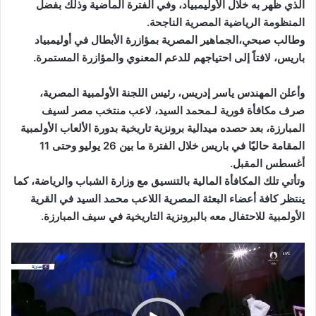
الذي ظهر به خلال الأوليمبياد، وفي الفترة الماضية وذلك بفضل
المنظومة الرياضية المصرية الناجحة.
وطالب صبحي،الجماهير المصرية بمؤازرة الأبطال في أوليمبياد
باريس، لافتاً إلى احتياجهم للدعم المعنوي والمؤازرة المستمرة.
وأعلن المهندس ياسر إدريس، رئيس اللجنة الأولمبية المصرية،
صرف مكافأة فورية لـمحمد السيد، لاعب منتخب مصر لسيف
المبارزة، بعد حصده ميدالية برونزية تاريخية بدورة الألعاب الأولمبية
المقامة حاليًا في باريس خلال الفترة ما بين 26 يوليو وحتى 11
أغسطس المقبل.
وتأتي تلك المكافأة المالية بالتنسيق مع وزارة الشباب والرياضة، كما
ينتظر كافة أعضاء البعثة المصرية اللاعب محمد السيد في القرية
الأولمبية للاحتفال معه بالبرونزية التاريخية في سيف المبارزة.
مشغل
الفيديو