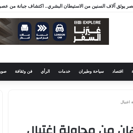
اقتصاد
سياحة وطيران
خدمات
الرأي
فن وثقافة
صور 
 اغتيال
هان من محاولة اغتيال