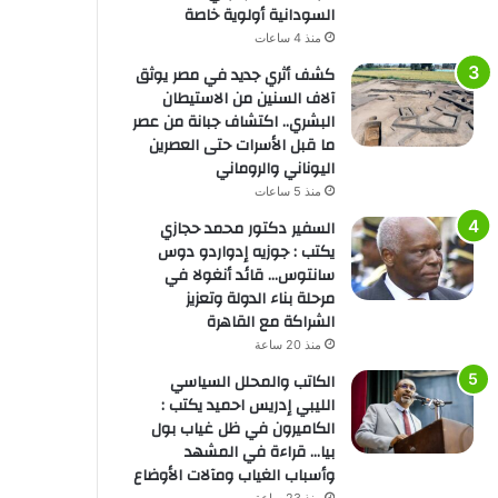
السودانية أولوية خاصة
منذ 4 ساعات
كشف أثري جديد في مصر يوثق
آلاف السنين من الاستيطان
البشري.. اكتشاف جبانة من عصر
ما قبل الأسرات حتى العصرين
اليوناني والروماني
منذ 5 ساعات
السفير دكتور محمد حجازي
يكتب : جوزيه إدواردو دوس
سانتوس… قائد أنغولا في
مرحلة بناء الدولة وتعزيز
الشراكة مع القاهرة
منذ 20 ساعة
الكاتب والمحلل السياسي
الليبي إدريس احميد يكتب :
الكاميرون في ظل غياب بول
بيا… قراءة في المشهد
وأسباب الغياب ومآلات الأوضاع
منذ 23 ساعة