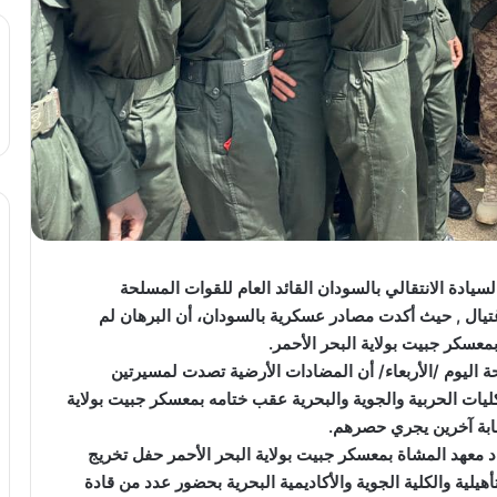
ادة الانتقالي بالسودان القائد العام للقوات المسلحة
اغتيال , حيث أكدت مصادر عسكرية بالسودان، أن البرهان لم
سكر جبيت بولاية البحر الأحمر.
اليوم /الأربعاء/ أن المضادات الأرضية تصدت لمسيرتين
ليات الحربية والجوية والبحرية عقب ختامه بمعسكر جبيت بولاية
ابة آخرين يجري حصرهم.
د معهد المشاة بمعسكر جبيت بولاية البحر الأحمر حفل تخريج
 كلية حربية والدفعات (20) و(23) من التأهيلية والكلية الجوية والأكاديمية البحرية بحضور عدد من قادة