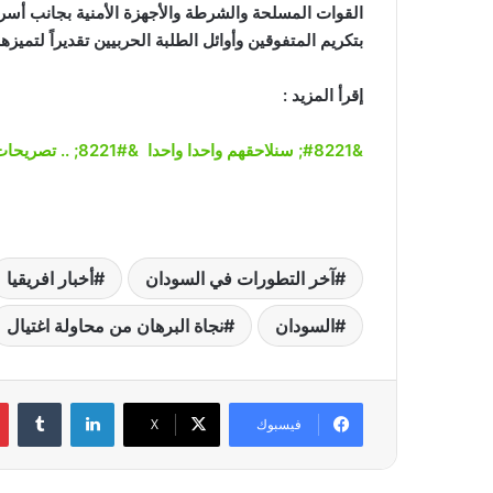
القوات المسلحة والشرطة والأجهزة الأمنية بجانب أسر 
بتكريم المتفوقين وأوائل الطلبة الحربيين تقديراً لتميز
إقرأ المزيد :
&#8221; سنلاحقهم واحدا واحدا &#8221; .. تصريحات نارية ل « البرهان » من أم درمان
آخر التطورات في السودان
أخبار افريقيا
السودان
نجاة البرهان من محاولة اغتيال
لينكدإن
‏Tumblr
فيسبوك
‫X