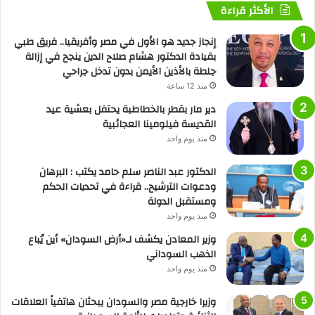
الأكثر قراءة
إنجاز جديد هو الأول في مصر وأفريقيا.. فريق طبي
بقيادة الدكتور هشام صلاح الدين ينجح في إزالة
جلطة بالأذين الأيمن بدون تدخل جراحي
منذ 12 ساعة
دير مار بقطر بالخطاطبة يحتفل بعشية عيد
القديسة فيلومينا العجائبية
منذ يوم واحد
الدكتور عبد الناصر سلم حامد يكتب : البرهان
ودعوات الترشيح.. قراءة في تحديات الحكم
ومستقبل الدولة
منذ يوم واحد
وزير المعادن يكشف لـ«أرض السودان» أين يُباع
الذهب السوداني
منذ يوم واحد
وزيرا خارجية مصر والسودان يبحثان هاتفياً العلاقات