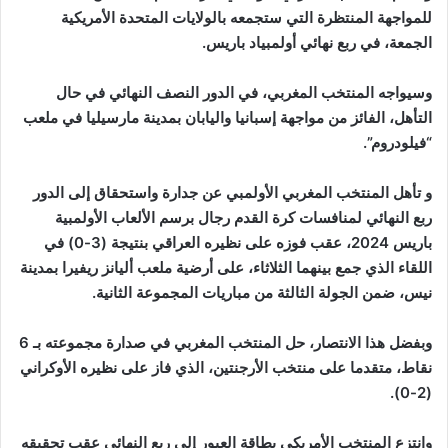
للمواجهة المنتظرة التي ستجمعه بالولايات المتحدة الأمريكية
الجمعة، في ربع نهائي أولمبياد باريس.
وسيواجه المنتخب المغربي، في الدور النصف النهائي في حال
التأهل، الفائز من مواجهة إسبانيا واليابان بمدينة مارسيليا في ملعب
“فيلودروم”.
و تأهل المنتخب المغربي الأولمبي عن جدارة واستحقاق إلى الدور
ربع النهائي لمنافسات كرة القدم رجال برسم الألعاب الأولمبية
باريس 2024، عقب فوزه على نظيره العراقي بنتيجة (3-0) في
اللقاء الذي جمع بينهما الثلاثاء، على أرضية ملعب أليانز ريفيرا بمدينة
نيس، ضمن الجولة الثالثة من مباريات المجموعة الثانية.
وبفضل هذا الانتصار، حل المنتخب المغربي في صدارة مجموعته بـ 6
نقاط، متقدما على منتخب الأرجنتين، الذي فاز على نظيره الأوكراني
(2-0).
وانتزع المنتخب الأمريكي بطاقة العبور إلى ربع النهائي عقب تحقيقه