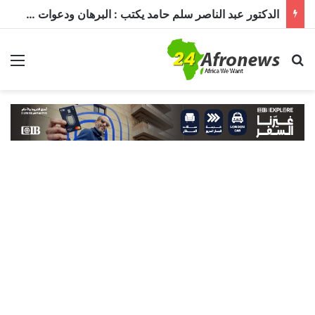
الدكتور عبد الناصر سلم حامد يكتب : البرهان ودعوات الترشيح.. قراءة في تحديات الحكم ومستقبل الدولة
بحث عن
الق