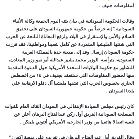
لمفاوضات جنيف .
وقالت الحكومة السودانية في بيان بثته اليوم الجمعة وكالة الأنباء
السودانية ” إنه حرصاً من حكومة جمهورية السودان على تحقيق
السلام والأمن والإستقرار فى البلاد ولرفع المعاناة الناتجة عن الحرب
التي شنتها المليشيا المتمردة عن كاهل شعبنا ومواطنينا، فقد قررت
حكومة السودان إرسال وفد إلى مدينة جدة بالمملكة العربية
السعودية، يترأسه الوزير محمد بشير عبدالله أبو نمو وزير المعادن،
للتشاور مع حكومة الولايات المتحدة الأمريكية حول الدعوة المقدمة
منها لحضور المفاوضات التي ستنعقد بجنيف في ١٤ من اغسطس
الجاري بخصوص الحرب التي تشنها مليشيا آل دقلو الارهابية علي
بلدنا السودان .
كان رئيس مجلس السيادة الإنتقالي في السودان القائد العام للقوات
المسلحة السودانية الفريق أول ركن عبدالفتاح البرهان أعلن عن
تلقيه اتصالا هاتفيا من وزير الخارجية الأمريكي أنتوني بلينكن .
وقال الفريق أول عبد الفتاح البرهان في تغريده على منصة إكس: ”