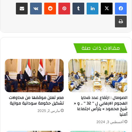
لينكدإن
‏Tumblr
بينتيريست
‏Reddit
‏VKontakte
مشاركة عبر البريد
طباعة
مقالات ذات صلة
الصومال : ارتفاع عدد ضحايا
مصر تعلن موقفها من محاولات
الهجوم الارهابي ل ” 32 ” .. و «
تشکیل حكومة سودانية موازية
شيخ محمود » يترأس اجتماعا
مارس 2, 2025
أمنيا
أغسطس 3, 2024