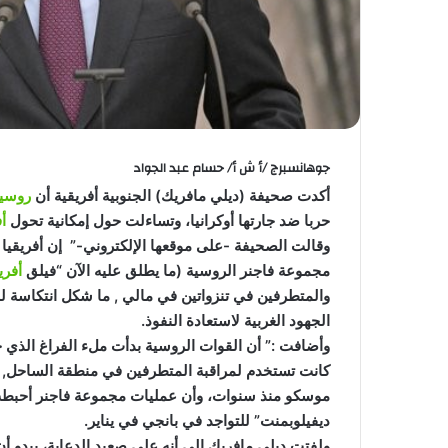
جوهانسبرج /أ ش أ/ حسام عبد الجواد
أكدت صحيفة (ديلي مافريك) الجنوبية أفريقية أن
روسيا
حربا ضد جارتها أوكرانيا، وتساءلت حول إمكانية تحول
أف
وقالت الصحيفة -على موقعها الإلكتروني-” إن أفريقي
مجموعة فاجنر الروسية (ما يطلق عليه الآن “فيلق
أفري
والمتطرفين في تنزواتين في مالي , ما شكل انتكاسة للك
الجهود الغربية لاستعادة النفوذ.
وأضافت :” أن القوات الروسية بدأت ملء الفراغ الذي 
كانت تستخدم لمراقبة المتطرفين في منطقة الساحل, و
موسكو منذ سنوات، وأن عمليات مجموعة فاجنر أحبطت 
ديفيلوبمنت” للتواجد في بانجي في يناير.