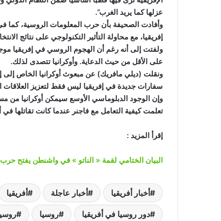
عزلها كما يريد الغرب”.
إفريقيا، مع محاولة التأثير التكنولوجي على نتائج الا
ولفتت إلى أنه رغم أن الهجوم الروسي في إفريقيا موج
على الأقل من حيث الدعاية. وأوكرانيا تتصدى لذلك.
ونقلت (ديلي مافريك) عن مبعوث أوكرانيا الخاص إلى إ
سفارات جديدة في إفريقيا ليس فقط لتعزيز العلاقات ال
وإن الوجود الدبلوماسي الأوسع سيمكن أوكرانيا من مسا
تعلمت كيفية التعامل مع فاجنر عندما كانت تقاتلها في أو
إقرأ المزيد :
البيان الختامي لقمة « الناتو » في واشنطن يفتح حرب 
أخبار أفريقيا
أخبار عاجلة
أفريقيا
دور روسيا في أفريقيا
روسيا
روسيا