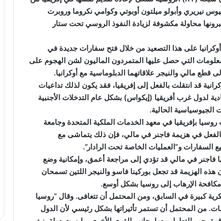
يوس نيريري وأبولو ميلتون أوبوتي وكوامي نكروما وروبرت
برونها محاولة مكشوفة لزيادة النفوذ الروسي تحت ستار
أوكرانيا على هذا التصعيد من خلال فتح سفارات جديدة في
المعلومات التي حصل عليها المتمردون الماليون لشن الهجوم على
 قطع مالي والنيجر علاقاتهما الدبلوماسية مع أوكرانيا.
رانية قد انتقلت بالفعل إلى إفريقيا، فقد يكون لذلك تداعيات
دية لدول غرب أفريقيا (إيكواس) بشكل عام التدخلات الأجنبية
 الجيوسياسية الحالية.
روسيا بإفريقيا في معهد الخدمات الملكية المتحدة وجامعة
 بالفعل في هزيمة فاجنر في مالي، فإن ذلك يتماشى مع
يع السفارات و”العمليات الخاصة تحت الرادار”.
ا فاجنر في مالي قد تؤدي إلى مراجعة أعمق، وإمكانية وضع
هذه الهزيمة قد تجعل بوركينا فاسو والنيجر اللتين تسمحان
كافحة الإرهاب إلى روسيا بشكل أوسع.
ة كبيرة في السابق، ومن المحتمل أن تتعافى. وقال “روسيا
مات. من المحتمل أن تستمر تأثيراتها بشكل رئيسي لأن الدول
قوة يجب التعامل معها بجانب القوى الأخرى، وليست دولة ينبغي