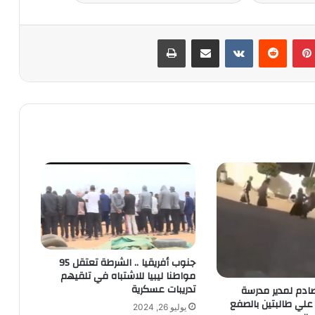
بينتيريست
‏Reddit
‏VKontakte
مشاركة عبر البريد
طباعة
جنوب أفريقيا .. الشرطة تعتقل 95
مواطنا ليبيا للاشتباه في تلقيهم
تدريبات عسكرية
صادم لمدير مدرسة
علي طالبتين بالصفع
يوليو 26, 2024