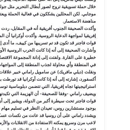
خلال حملة تسويقية تروج لصور أبطال التحرير مثل جول
موجابي. لكن المحللين يشككون في فعالية الحملة ويعت
مناهضة الاستعمار.
وأكدت الصحيفة الجنوب أفريقية أنه في المقابل، ردت 
إفريقيا لمواجهة الدعاية الروسية. وأكدت أوكرانيا أن 
قوات فاجنر قد تكون قد تم تسريبها من كييف، ما أدى إلى
وأشارت الصحيفة إلى أنه إذا كانت الحرب الروسية الأوك
خطيرة على القارة. ولفتت إلى إدانة المجموعة الاقتصا
في المنطقة وأي محاولة لجذب المنطقة إلى المواجهات
ونقلت (ديلي مافريك) عن سامويل راماني خبير علاقات 
أكسفورد، إشارته إلى أنه إذا كانت أوكرانيا قد تورطت
استراتيجيتها تجاه إفريقيا، التي تتضمن دبلوماسية توس
ويضيف راماني -وفقا للصحيفة- أن الهزيمة التي تكبدته
قوات فاجنر تحت سيطرة أكبر من الدولة، ويشير إلى أن 
بوجود مستشارين روس، تعيدان النظر في تسليم مهام م
ويشدد راماني على أن روسيا قد عانت من نكسات عسكري
لاعب مرن وسريع يمكنه الاستفادة من الانقلابات والأز
الإفريقية ترى فيها قطبا أساسيا ضمن النظام الدولي و