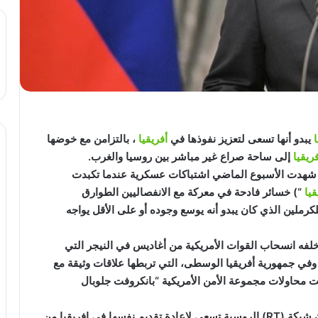
يبدو أنها تسعى لتعزيز نفوذها في
أفريقيا
، بالتزامن مع خوضها
ريقيا
إلى ساحة صراع غير مباشر بين روسيا والغرب.
ا شهدت الأسبوع الماضي اشتباكات عسكرية عندما تكبدت
قيا
“) خسائر فادحة في معركة مع الانفصاليين الطوارق
رملين الذي كان يبدو أنه يوسع وجوده أو على الأقل يواجه
خلفه انسحاب القوات الأمريكية من أغاديس في النيجر التي
في جمهورية أفريقيا الوسطى، التي تربطها علاقات وثيقة مع
محاولات مجموعة الأمن الأمريكية “بانكروفت جلوبال
ولفتت ديلي مافريك إلى أنه على صعيد الدعاية، يبدو أن شبكة (RT) الروسية تسعى لإعادة تقديم نفسها في إفريقيا من