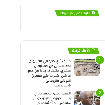
تابعنا على فيسبوك
الأكثر قراءة
كشف أثري جديد في مصر يوثق
آلاف السنين من الاستيطان
البشري.. اكتشاف جبانة من عصر
ما قبل الأسرات حتى العصرين
اليوناني والروماني
منذ 12 دقيقة
السفير دكتور محمد حجازي
يكتب : جوزيه إدواردو دوس
سانتوس… قائد أنغولا في