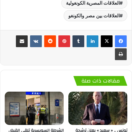
العلاقات المصرية الكونغولية
العلاقات بين مصر والكونغو
لينكدإن
‏Tumblr
بينتيريست
‏Reddit
‏VKontakte
مشاركة عبر البريد
طباعة
مقالات ذات صلة
تونس .. « سعيد » يعلن ترشحة
الشرطة السويسرية تلقي القبض