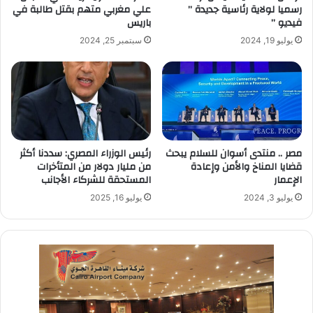
رسميا لولاية رئاسية جديدة ”
علي مغربي متهم بقتل طالبة في
فيديو ”
باريس
يوليو 19, 2024
سبتمبر 25, 2024
مصر .. منتدى أسوان للسلام يبحث
رئيس الوزراء المصري: سددنا أكثر
قضايا المناخ والأمن وإعادة
من مليار دولار من المتأخرات
الإعمار
المستحقة للشركاء الأجانب
يوليو 3, 2024
يوليو 16, 2025