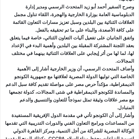
وصرح السفير أحمد أبو زيد المتحدث الرسمي ومدير إدارة
الدبلوماسية العامة بوزارة الخارجية والهجرة، اللقاء تناول مجمل
العلاقات الثنائية بين البلدين وسبل تعزيز مسارات التعاون القائمة
على كافة الأصعدة، والبناء على ما تم تحقيقه بالفعل.
واتفق الجانبان على تفعيل آليات التعاون الثنائي، خاصة فيما يتعلق
بعقد اللجنة المشتركة المقبلة بين البلدين وأهمية البدء في الإعداد
لها، لما لها من أثر إيجابي على العلاقات الثنائية بينهما في مختلف
المجالات.
وأضاف المتحدث الرسمي، أن وزير الخارجية أشار إلى الأهمية
الخاصة التي توليها الدولة المصرية لعلاقتها مع جمهورية الكونجو
الديمقراطية، مؤكداً حرص مصر على مواصلة تقديم كافة سبل الدعم
والمساندة للكونجو الديمقراطية في شتى المجالات، كدولة تجمعها
مع مصر علاقات وثيقة تمثل نموذجاً للتعاون والتنسيق والدعم
المتبادل.
وأشار إلى أن الكونجو تأتي في مقدمة الدول الإفريقية المستفيدة
من المساعدات وبرامج التعاون الفني والدورات التدريبية التي تقدمها
الوكالة المصرية للشراكة من أجل التنمية، ومركز القاهرة الدولي
لتسوية النزاعات وحفظ وبناء السلام CCCPA، وكذلك المنح المقدمة