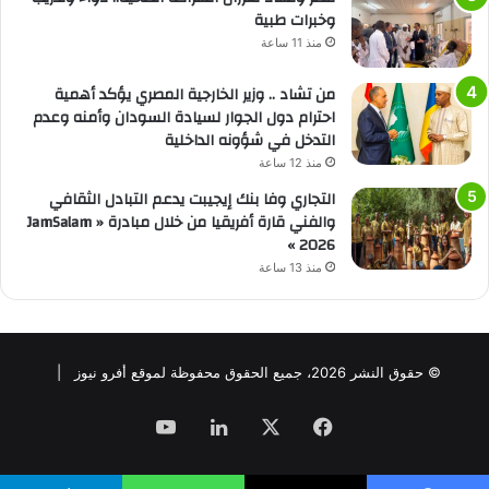
وخبرات طبية
منذ 11 ساعة
من تشاد .. وزير الخارجية المصري يؤكد أهمية
احترام دول الجوار لسيادة السودان وأمنه وعدم
التدخل في شؤونه الداخلية
منذ 12 ساعة
التجاري وفا بنك إيجيبت يدعم التبادل الثقافي
والفني قارة أفريقيا من خلال مبادرة « JamSalam
2026 »
منذ 13 ساعة
© حقوق النشر 2026، جميع الحقوق محفوظة لموقع أفرو نيوز |
فيسبوك
‫X
لينكدإن
‫YouTube