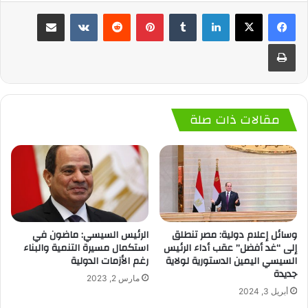
لينكدإن
‏Tumblr
بينتيريست
‏Reddit
‏VKontakte
مشاركة عبر البريد
طباعة
مقالات ذات صلة
وسائل إعلام دولية: مصر تنطلق
الرئيس السيسي: ماضون في
إلى “غد أفضل” عقب أداء الرئيس
استكمال مسيرة التنمية والبناء
السيسي اليمين الدستورية لولاية
رغم الأزمات الدولية
جديدة
مارس 2, 2023
أبريل 3, 2024