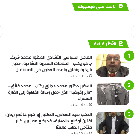
تابعنا على فيسبوك
الأكثر قراءة
المحلل السياسي التشادي الدكتور محمد شريف
جاكو يكتب : العلاقات المصرية التشادية.. جذور
تاريخية وآفاق واعدة للتعاون في المستقبل
منذ 10 ساعات
السفير دكتور محمد حجازي يكتب : محمد فائق…
“وزير إفريقيا” الذي حمل رسالة القاهرة إلى القارة
السمراء
منذ 14 ساعة
الذهب سيد المعادن.. الدكتور إبراهيم هاشم زيدان:
تقنين أوضاع «الدهابة» قد يضع مصر بين كبار
منتجي الذهب عالميًا
منذ 20 ساعة