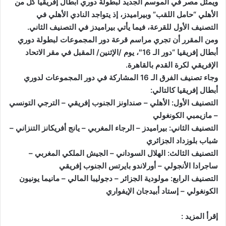
ويمثل مصر في الموسم الجديد لبطولة دوري أبطال إفريقيا كل من
الأهلي “حامل اللقب” وبيراميدز، إذ يتواجد النادي الأهلي في
التصنيف الأول للقرعة، فيما يأتي بيراميدز في التصنيف الثاني.
ومن المقرر أن تجري مراسم قرعة دور المجموعات لبطولة دوري
أبطال إفريقيا “دور الـ 16″، يوم /الإثنين/ المقبل في مقر الاتحاد
الإفريقي لكرة القدم بالقاهرة.
وجاء تصنيف الفرق الـ 16 المشاركة في دور المجموعات لدوري
أبطال إفريقيا كالتالي:
التصنيف الأول: الأهلي – صنداونز الجنوب إفريقي – الترجي التونسي
– مازيمبي الكونغولي
التصنيف الثاني: بيراميدز – الرجاء المغربي – يانج أفريكانز التنزاني –
شباب بلوزداد الجزائري
التصنيف الثالث: الهلال السوداني – الجيش الملكي المغربي –
ساجرادا الأنجولي – أورلاندو بايرتس الجنوب إفريقي
التصنيف الرابع: مولودية الجزائر – دجوليبا المالي – مانيما يونيون
الكونغولي – إستاد أبيدجان الإيفواري
إقرأ المزيد :