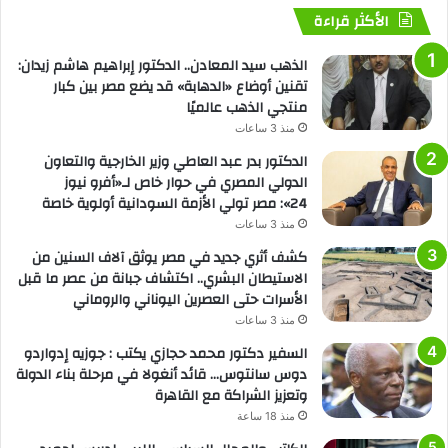
الأكثر قراءة
الذهب سيد المعادن.. الدكتور إبراهيم هاشم زيدان:
تقنين أوضاع «الدهابة» قد يضع مصر بين كبار
منتجي الذهب عالميًا
منذ 3 ساعات
الدكتور بدر عبد العاطي وزير الخارجية والتعاون
الدولي المصري في حوار خاص لـ«أفرو نيوز
24»: مصر تولي الأزمة السودانية أولوية خاصة
منذ 3 ساعات
كشف أثري جديد في مصر يوثق آلاف السنين من
الاستيطان البشري.. اكتشاف جبانة من عصر ما قبل
الأسرات حتى العصرين اليوناني والروماني
منذ 3 ساعات
السفير دكتور محمد حجازي يكتب : جوزيه إدواردو
دوس سانتوس… قائد أنغولا في مرحلة بناء الدولة
وتعزيز الشراكة مع القاهرة
منذ 18 ساعة