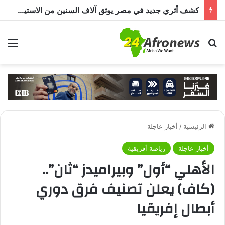
كشف أثري جديد في مصر يوثق آلاف السنين من الاستيطان البشري.. اكتشاف جبانة من عصر ما قبل الأسرات حتى العصرين اليوناني والروماني
بحث عن
الق
الرئيسية
/
أخبار عاجلة
أخبار عاجلة
رياضة أفريقية
الأهلي “أول” وبيراميدز “ثان”..
(كاف) يعلن تصنيف فرق دوري
أبطال إفريقيا