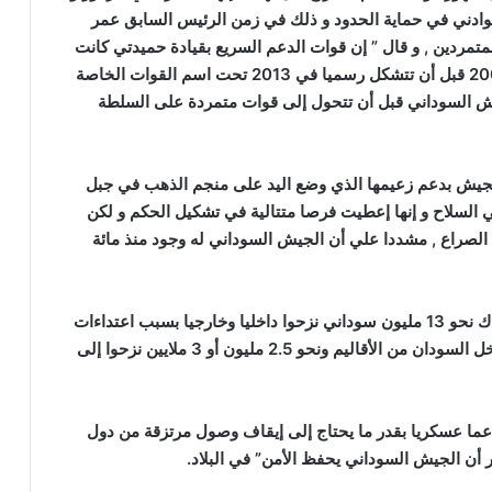
وادني في حماية الحدود و ذلك في زمن الرئيس السابق عمر
تمردين , و قال ” إن قوات الدعم السريع بقيادة حميدتي كانت
تقاتل باسم الحكومة السودانية في حرب دارفور في2003 قبل أن تتشكل رسميا في 2013 تحت اسم القوات الخاصة
ش السوداني قبل أن تتحول إلى قوات متمردة على السلطة
لجيش بدعم زعيمها الذي وضع اليد على منجم الذهب في جبل
 السلاح و إنها إعطيت فرصا متتالية في تشكيل الحكم و لكن
صراع , مشددا علي أن الجيش السوداني له وجود منذ مائة
وقال السفير السوداني أحمد عبد الواحد أحمد، ” إن هناك نحو 13 مليون سوداني نزحوا داخليا وخارجيا بسبب اعتداءات
قوات الدعم لسريع , موضحا أهناك 10 ملايين نزحوا داخل السودان من الأقاليم ونحو 2.5 مليون أو 3 ملايين نزحوا إلى
 دعما عسكريا بقدر ما يحتاج إلى إيقاف وصول مرتزقة من دول
 أن الجيش السوداني يحفظ الأمن” في البلاد.