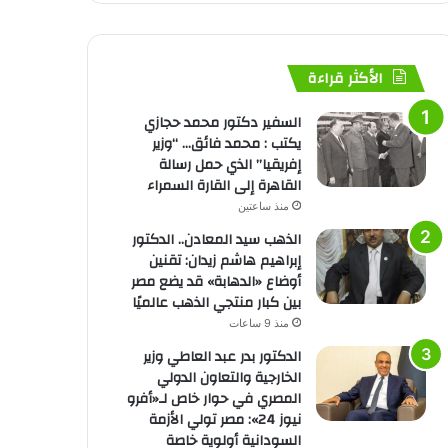
الأكثر قراءة
السفير دكتور محمد حجازي
يكتب : محمد فائق… “وزير
إفريقيا” الذي حمل رسالة
القاهرة إلى القارة السمراء
منذ ساعتين
الذهب سيد المعادن.. الدكتور
إبراهيم هاشم زيدان: تقنين
أوضاع «الدهابة» قد يضع مصر
بين كبار منتجي الذهب عالميًا
منذ 9 ساعات
الدكتور بدر عبد العاطي وزير
الخارجية والتعاون الدولي
المصري في حوار خاص لـ«أفرو
نيوز 24»: مصر تولي الأزمة
السودانية أولوية خاصة