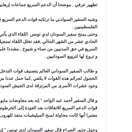
تطهير عرقي , موضحا أن الدعم السريع جماعات إرهابية تستعي
وشبه السفير السوادني ما ترتكبه قوات الدعم السريع 
الفلسطينيين .
وحتى يمنح سفير السودان لدي تونس اللقاء الذي يأتي قب
الحادي عشر من الشهر الحالي ,فقد تخلل اللقاء تسجيل
السريع في حق المدنيين من نساء و شيوخ , مشددا على 
و تروج لها لترويع السودانيين .
و طالب السفير السوداني العالم بتصنيف قوات التدخل الس
الخجول لجرائم هذه القوات لا يكفي ,كما حمل عددا من
وجود عشرات الأسرى من المرتزقة لدى الجيش السوداني 
قوات الدعم السريع للاتفاقات بعد العودة إلى الخرط
معتبرا أنها كانت محاولة لمنح الميليشيات منفذ للهروب
وحول جذور الصراع قال سفير السودان لدي تونس ” إن ظ