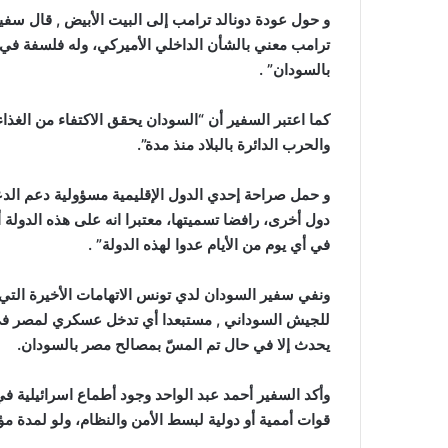
و حول عودة دونالد ترامب إلى البيت الأبيض , قال سفير
ترامب معني بالشأن الداخلي الأميركي، وله فلسفة في
بالسودان” .
كما اعتبر السفير أن “السودان يحقق الاكتفاء من الغ
والحرب الدائرة بالبلاد منذ مدة”.
و حمل صراحة إحدي الدول الإقليمية مسؤولية دعم الدع
دول أخرى، رافضا تسميتها، معتبرا انه على هذه الدول
في أي يوم من الأيام عدوا لهذه الدولة” .
ونفي سفير السودان لدي تونس الاتهامات الأخيرة التي
للجيش السوداني , مستبعدا أي تدخل عسكري لمصر في ا
يحدث إلا في حال تم المسّ بمصالح مصر بالسودان.
وأكد السفير أحمد عبد الواحد وجود أطماع اسرائيلية في
قوات أممية أو دولية لبسط الأمن والنظام، ولو لمدة مؤ