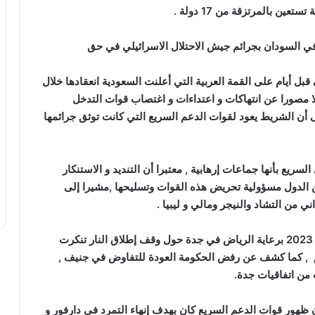
ن بالمرتزقة من 17 دولة .
في السودان بجرائم جيش الاحتلال الاسرائيلي في حق
ل أيام على القمة العربية التي أعلنت السعودية انعقادها خلال
ا مصورا عن انتهاكات و اعتداءات و اغتصاب قوات التدخل
أن الشريط يعود لقوات الدعم السريع التي كانت توثق جرائمها
ريع بأنها جماعات إرهابية , معتبرا أن التنديد و الاستنكار
 الدول مسؤولية تحريض هذه القوات وتسليحها ,مشيرا إلى
من التشاد والنيجر ومالي و ليبيا .
و قال السفير أحمد عبد الواحد ” إنه بعد مفاوضات مايو 2023 برعاية الرياض في جدة حول وقف إطلاق النار تنكرت
وم , كما كشف عن رفض الحكومة العودة للتفاوض في جنيف ,
 من اتفاقيات جدة.
هور قوات الدعم السريع كان بهدف إنهاء التمرد في دارفور و