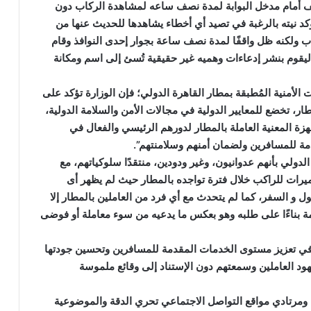
نه ” عند وصول الراكب قاعه المغادرة G4 توقف أمام مدخل البوابة لمدة نصف ساعه لمشاهدة الركاب دون
 نيته بالرغبة في تصيد أي أخطاء يشاهدها للحديث عنها من
 ولكنه ظل واقفًا لمدة نصف ساعة بجوار إحدى النوافذ وقام
ليقوم بنشر إدعاءات وهميه غير حقيقية تُسئ إلى اسم ومكانة
 الأمنية المُطبقة بمطار القاهرة الدولي؛ فإن الوزارة تؤكد على
ار، تخضع للمعايير الدولية في مجالات الأمن والسلامة الدولية،
زة المعنية العاملة بالمطار لدورهم الرئيسي والفعال في
ة للمسافرين ولضمان أمنهم وسلامنتهم”.
ولي بأنهم عدوانيون، وغير ودودين، منتقدًا سلوكياتهم، مع
اميرات للراكب خلال فترة تواجده بالمطار حيث لم يظهر أى
و السفر، كما لم يتحدث مع أي فرد من العاملين بالمطار إلا
ة بناءًا على طلبه وهو بعكس ما يدعيه من سوء معاملة أو فوضى
سهم في تعزيز مستوى الخدمات المقدمة للمسافرين وتحسين جودتها
هود العاملين وسمعتهم دون الإستناد إلى وقائع ملموسة
ة ومرتادي مواقع التواصل الاجتماعي تحري الدقة والموضوعية