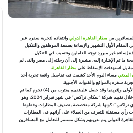
المسافرين من
مطار القاهرة الدولي
وانتقاده لتجربة سفره عبر
ي المقام الأول التشهير والإساءة بسمعة الموظفين والتنكيل
ذه إساءة غير مبررة توجه للعاملين وتتسبب في التنكيل
ما تم الإشارة إليه، مشيرة إلى أن رحلته إلى مصر والتى لم
مطار القاهرة
.
 المدني
مساء اليوم الأحد كشفت فيه تفاصيل واقعة تجربة أحد
ربة سفره بالمواقع والقنوات الأجنبية.
وأكدت الوزارة أن مطار القاهرة الدولي هو بوابة مصر الأولى وإفريقيا وقد حصل عليىتقييم يقترب من (4) نجوم كما تم
تصنيفه ضمن أفضل 10 مطارات في إفريقيا، وذلك من خلال تقييم شركة “سكاي تراكس” في شهر فبراير 2024، وهو
اي تراكس”؛ كونها شركة متخصصة بتصنيف المطارات وخطوط
ت رأي مستقلة للتعرف من العملاء على آرائهم فى المطارات
قاهرة الدولي يتم تدريبهم بشكل مستمر للتعامل مع المسافرين