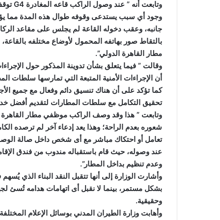
وتابعت أ
وجود أي سبب يستدعى وقوفه طوال هذه المدة مما يؤكد
جانبه، وعقب دخوله القاعة لم يجلس على مقاعد الركاب
بالتقاط صور بهاتفه المحمول لأوضاع مختلفه بالقاعة، 
مطار القاهرة الدولي”.
وقالت ” فيما يتعلق بشأن️ تدوينة المذكور حول الإجراءات
أن الإجراءات الأمنية المتبعة التي تمارسها سلطات المط
كما تؤكد على أن هناك تنسيق دائم وفعال مع جميع الأجه
تحقيق التكامل مع سلطات المطارات لتقديم أفضل خدم
وتابعت ” هذا وقد وصف الراكب موظفي مطار القاهرة الد
شعوره بعدم الراحة؛ وهذا يعد إدعاء آخر لم ترصده الك
تعامل أو احتكاك مباشر مع أى شخص داخل صالة الوصول 
عند وصوله، حيث قام باستقباله مندوب من فندق الإقام
وعدم تنظيم بداخل المطار”.
وأشارت الوزارة إلى أنها تتقبل النقد البناء الذي يُ
بشكل مستمر، بينما لا نقبل أى اتهامات هدامه تُسئ لج
وحقيقية.
وأهابت وزارة الطيران المدني بوسائل الإعلام المختلف