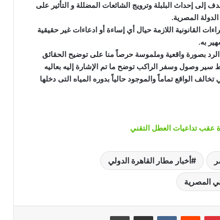
إلى إحداث البلبلة وترويج الشائعات المضللة و التأثير على
الدولة المصرية.
اءات القانونية اللازمة حيال أي إساءة أو ادعاءات غير حقيقية
ير به.
ا الرد بصورة واقعية وملموسة حرصاً منا على توضيح الحقائق
 سير وصول وسفر الراكب توضح ما تم الإشارة إليه بعاليه
خالف الواقع تماماً والموجود حالياً بدوره المياه التى دخلها
رة عقب تداعيات العطل التقني
ر
أخبار مطار القاهرة الدولي
ني المصرية
بينتيريست
‏Reddit
‏VKontakte
مشاركة عبر البريد
طباعة