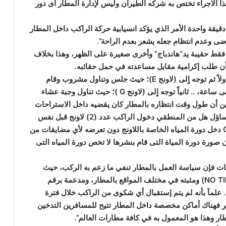
 ذلك حوالى( 8 دقائق) ويعد هذا الاجراء تختص به شركه الطيران وليس لإدارة المطار أى دور
دقيقة واحدة الأمر الذي يؤكد انسيابية حركة الراكب داخل المطار
ضى وعدم انتظام جعله يشعر بعدم الراحة”.
فقط حقيبة يد”هاندباج” وأخرى صغيرة على الظهر، وهذا بخلاف
ن طلب إكرامية مقابل مساعدته في حمل حقائبه.
ولفتت أن ” الراكب دخل عدد ( 2 ) لاونج بصالة السفر أولاً ثم توجه اٍلى (لاونج E)؛ حيث جلس وتناول مشروب وقام
بتشغيل اللاب توب الخاص به واستمر داخل اللاونج حوالى ساعة، .. ثانياً توجه اٍلى (لاونج G )؛ حيث تناول وجبة عشاء
ة 30 دقيقة، وهذا الأمر يبين أن طول وقت انتظاره بالمطار كان يقضيه داخل الاستراحات
التي تقدم خدمات متميزة لمستخدميه وهو ما يدعو للتساؤل هل من المنطقي دخول الراكب عدد (2) لاونج قبل نفس
الرحلة ؟.. مما يشار إلى أن الراكب قبل مغادرته لاونج G دخل دورة المياه الخاصة باللاونج دون تعرضه لأي مضايقات من
ن صورة دورة المياة التى قام بنشرها لا تخص دورة المياه التى
ت فإن سياسة العمل بالمطار تنفي ما زعم به الركب، حيث
يوجد بمطار القاهرة مُلصقات إرشادية مدون عليها (NO TIPS) ومثبته في مختلف المواقع بالمطار، ومدعمة برقم
لمآ بأنه لم يتم إستقبال أي شكوى من الراكب خلال فترة
ئر فهناك أماكن مخصصة داخل المطار تتيح للمسافرين التدخين
ر وهذا هو المعمول به في كافة مطارات العالم”.