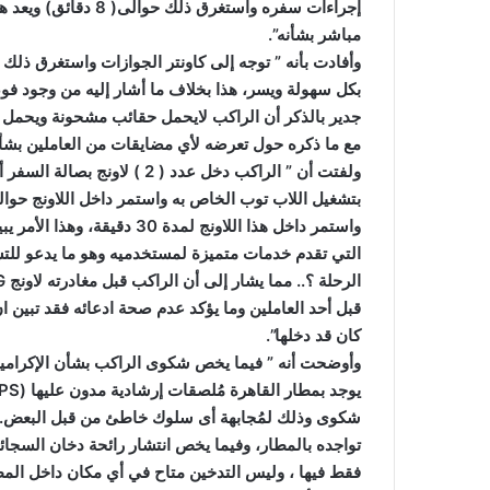
إجراءات سفره واستغرق
مباشر بشأنه”.
وأفادت بأنه ” توجه إلى كاونتر الجوازات واستغرق ذلك 
بكل سهولة ويسر، هذا بخلاف ما أشار إليه من وجود فو
جدير بالذكر أن الراكب لايحمل حقائب مشحونة ويحمل 
مع ما ذكره حول تعرضه لأي مضايقات من العاملين بشأ
واستمر داخل هذا اللاونج لمد
قبل أحد العاملين وما يؤكد عدم صحة ادعائه فقد تبين ا
كان قد دخلها”.
وأوضحت أنه ” فيما يخص شكوى الراكب بشأن الإكراميا
شكوى وذلك لمُجابهة أى سلوك خاطئ من قبل البعض.. ع
تواجده بالمطار، وفيما يخص انتشار رائحة دخان السجا
فقط فيها ، وليس التدخين متاح في أي مكان داخل المطا