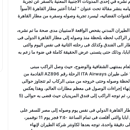
تم نشره في إحدى المدونات الأجنبية المعنية بالسفر عن تجربة
امه بنشر مقالة تحت عنوان ” لماذا أعتبر مطار القاهرة الأسوأ
والقنوات الفضائيه، ليسرد تجربة وصوله وسفره من مطار القاهرة
زير الطيران المدني بفحص الواقعة لاستبيان مدى صحة ما تم نشره،
 الراكب لحظه بلحظة منذ وصوله إلى مطار القاهرة الدولى فى
طار الى الفندق وكذلك فى رحلته الثانية فى نفس اليوم والتى
ابابا، وذلك حتى يتسنى عرض الحقيقة كاملة في ضوء ما زعم به
 العام بمنتهى الشفافية والوضوح، حيث وصل الراكب مبنى
الركاب (2) بمطار القاهرة الدولى يوم 10 نوفمبر ٢٠٢٤ على طيران ITA Airways الرحلة رقم AZ896 القادمة من
 الزمنية منذ لحظة وصوله وحتى خروجه من مبنى الركاب لم تتجاوز حوالى
ين لإنهاء إجراءات الوصول فى معظم مطارات العالم، وهذا يعكس
سلاسة وانسيابية الإجراءات ومرونة الحركة داخل المطار، ثم توجه الراكب إلى فندق المريديان حيث قضى به حوالى (5
أنه ” وصل الراكب لمبنى الركاب رقم (3) بمطار القاهرة الدولي فى نفس يوم وصوله إلى مصر للسفر على
رحلة الخطوط الإثيوبية رقم ET453 المتجهة إلى أديس ابابا والتى أقلعت فى تمام الساعة ٢:٥٠ فجر يوم 11 نوفمبر،
دقيقة واحدة، توجه بعدها لكاونتر شركة الطيران لإنهاء