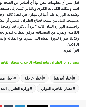
قبل نشر أي معلومات ليس لها أي أساس من الصحة تهدف 
اسم و مكانة الكيانات الكبرى وبالتالي تُسئ إلى سمعة 
وشددت الوزارة على أنها لن تتهاون في اتخاذ كافة الإجر
تستهدف النيل من سمعة قطاع الطيران المدني أو التشه
واختتمت الوزارة البيان قائلة ” نود أن نكون قد أوضحن
الكاملة، ولمزيد من المصداقية مرفق لقطات فيديو لخط
وكذلك صورة لدورة المياه التى نشرها مع المقاله والتي ت
الراكب”.
إقرأ المزيد :
مصر : وزير الطيران يتابع إنتظام الرحلات بمطار القاه
أخبار أفريقيا
أخبار عاجلة
أخبار مص
مطار القاهرة الدولي
وزارة الطيران المد
لينكدإن
‏Tumblr