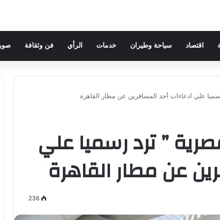
اقتصاد
سياحة وطيران
خدمات
الرأي
فن وثقافة
صور 
رسميا علي ادعاءات أحد المسافرين عن مطار القاهرة
مصرية ” ترد رسميا علي
رين عن مطار القاهرة
236