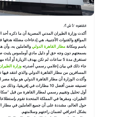
القاهره /أ ش أ/
أكدت وزارة الطيران المدني المصرية أن ما ذكره أحد 
المواقع والقنوات الأجنبية، هي إدعاءات مضللة هدفها ف
باسم ومكانة
مطار القاهرة الدولي
والعاملين به، وأن ه
بسمعتهم دون وجه حق أو دليل مادي أوملموس يثبت صحة 
تستغرق مدة 5 ساعات لم تكن بهدف الزيارة أو أداء مهمة بل استهدفت الإسقاط على
جاء ذلك في بيان إعلامي رسمي أصدرته
وزارة الطيران
المسافرين من مطار القاهرة الدولي والذي انتقد فيها تج
أول تحليل وتقييم رسمي لمطار القاهرة من قبل “سك
الطيران، ومقرها في المملكة المتحدة تقوم بإستطلاعا
حول العالم، مشددة على أن جميع العاملين في مطار ال
بشكل احترافي لضمان راحتهم وسلامتهم.