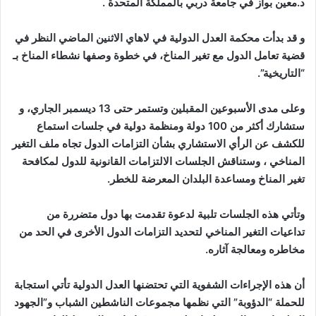
د.معين بواز في جامعة دربي بالمملكة المتحدة .
و قد بدأت محكمة العدل الدولية في لاهاي الاثنين الماضي النظر في
قضية تعامل الدول مع تغير المناخ، في خطوة وصفها نشطاء المناخ بـ
“التاريخية”.
وعلى مدى الأسبوعين المقبلين وتستمر حتى 13 ديسمبر الجاري، و
ستشارك أكثر من 100 دولة ومنظمة دولية في جلسات استماع
للكشف عن الرأي الاستشاري بشأن التزامات الدول تجاه ملف التغير
المناخي ، وستناقش الجلسات الالتزامات القانونية للدول لمكافحة
تغير المناخ ومساعدة البلدان المعرضة للخطر.
وتأتي هذه الجلسات تلبية لدعوة تقدمت بها دول متضررة من
تداعيات التغير المناخي لتحديد التزامات الدول الأخرى في الحد من
مخاطره ومعالجة آثاره.
أن هذه الإجراءات الشفوية التي تحتضنها العدل الدولية تأتي استجابة
للحملة “الدؤوبة” التي نظمها مجموعات الناشطين الشباب و”الجهود