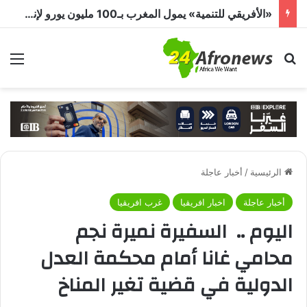
محمد صلاح يشعل تركيا.. استقبال جماهيري حافل وترحيب بـ”الملك المصري” قبل انضمامه إلى طرابزون سبور
بحث عن
الق
الرئيسية
/
أخبار عاجلة
أخبار عاجلة
اخبار افريقيا
غرب افريقيا
اليوم .. السفيرة نميرة نجم
محامي غانا أمام محكمة العدل
الدولية في قضية تغير المناخ