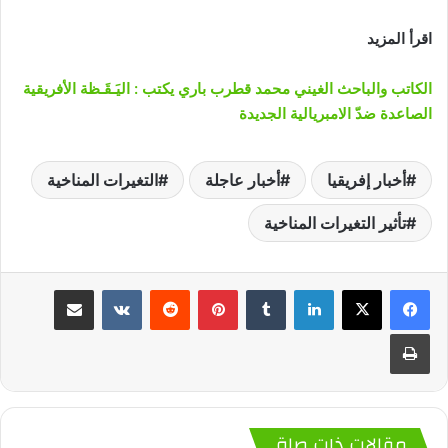
اقرأ المزيد
الكاتب والباحث الغيني محمد قطرب باري يكتب : اليَـقَـظة الأفريقية
الصاعدة ضدّ الامبريالية الجديدة
أخبار إفريقيا
أخبار عاجلة
التغيرات المناخية
تأثير التغيرات المناخية
لينكدإن
‏Tumblr
بينتيريست
‏Reddit
‏VKontakte
مشاركة عبر البريد
طباعة
مقالات ذات صلة