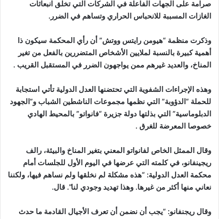
صرامة على الجهات الفاعلة في الشركات التي تخلق انبعاثات
الغازات المسببة للانحباس الحراري وتساهم في الضرر.
وذكرت منظمة “هيومن رايتس ووتش” أن رأي المحكمة سيكون ذا
أهمية كبيرة بالنسبة لملايين الأشخاص المتضررين بالفعل من تغير
المناخ، والعديد غيرهم ممن يواجهون الضرر في المستقبل القريب .
وهذه الإجراءات الشفوية التي تحتضنها العدل الدولية تأتي استجابة
للحملة “الدؤوبة” التي نظمها مجموعات الناشطين الشباب و”الجهود
الدبلوماسية” التي بذلتها دولة جزيرة “فانواتو” بالمحيط الهادي
خصوصا المعرضة للغرق .
وقال الممثل الخاص لفانواتو المعني بتغير المناخ والبيئة، رالف
ريجينفانو، في كلمته التي عرضها في اليوم الأول للجلسات أمام
محكمة العدل الدولية: “هذه مشكلة لم نخلقها ولم نساهم فيها، ولكننا
نعاني منها أكثر من غيرها. وهذا تهديد وجودي لنا”. قال.
وقال ريجنفانو: “يجب أن نضمن أن تعرف الأجيال القادمة ما حدث