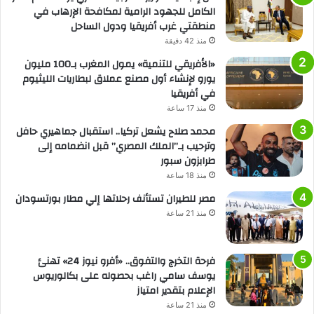
الكامل للجهود الرامية لمكافحة الإرهاب في
منطقتي غرب أفريقيا ودول الساحل
منذ 42 دقيقة
«الأفريقي للتنمية» يمول المغرب بـ100 مليون
يورو لإنشاء أول مصنع عملاق لبطاريات الليثيوم
في أفريقيا
منذ 17 ساعة
محمد صلاح يشعل تركيا.. استقبال جماهيري حافل
وترحيب بـ”الملك المصري” قبل انضمامه إلى
طرابزون سبور
منذ 18 ساعة
مصر للطيران تستأنف رحلاتها إلي مطار بورتسودان
منذ 21 ساعة
فرحة التخرج والتفوق.. «أفرو نيوز 24» تهنئ
يوسف سامي راغب بحصوله على بكالوريوس
الإعلام بتقدير امتياز
منذ 21 ساعة