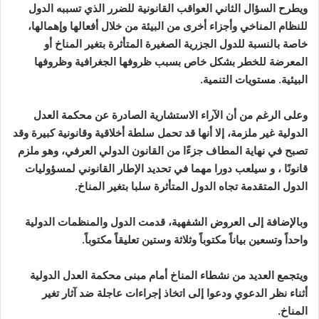
ويطرح السؤال الثاني العواقب القانونية للضرر الذي تسببه الدول
للنظام المناخي وأجزاء أخرى من البيئة من خلال أفعالها وإهمالها،
خاصة بالنسبة للدول الجزرية الصغيرة المتأثرة بتغير المناخ أو
المعرضة للخطر بشكل خاص بسبب ظروفها الجغرافية وظروفها
البيئية. مستويات التنمية.
وعلى الرغم من أن الآراء الاستشارية الصادرة عن محكمة العدل
الدولية غير ملزمة، إلا أنها قد تحمل سلطة أخلاقية وقانونية كبيرة وقد
تصبح في نهاية المطاف جزءًا من القانون الدولي العرفي، وهو ملزم
قانونًا ، و سيلعب دورا مهما في تحديد الإطار القانوني لمسؤوليات
الدول المتقدمة تجاه الدول المتأثرة سلبا بتغير المناخ.
وبالإضافة إلى العروض الشفهية، قدمت الدول والمنظمات الدولية
واحداً وتسعين بياناً مكتوباً وثلاثة وستين تعليقاً مكتوباً.
ويتجمع العديد من نشطاء المناخ أمام مبنى محكمة العدل الدولية
أثناء نظر الدعوي ودعوا إلى اتخاذ إجراءات عاجلة ضد آثار تغير
المناخ.