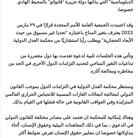
الدبلوماسية” التي بذلتها دولة جزيرة “فانواتو” بالمحيط الهادي
خصوصا.
وقد اعتمدت الجمعية العامة للأمم المتحدة قرارًا في ٢٩ مارس
2023 يعترف بتغير المناخ باعتباره “تحديا غير مسبوق من حيث
الأبعاد الحضارية” ويطلب رأيا استشاريًا من محكمة العدل الدولية.
وتأتي هذه الجلسات تلبية لدعوة تقدمت بها دول متضررة من
تداعيات التغير المناخي لتحديد التزامات الدول الأخرى في الحد من
مخاطره ومعالجة آثاره.
وستنظر محكمة العدل الدولية في التزامات الدول بموجب القانون
الدولي لمعالجة انبعاثات الغازات المسببة للانحباس الحراري العالمي
المتزايدة وفي العواقب القانونية في حالة فشلها في القيام بذلك.
وهناك إمكانية للمحكمة ان تعتمد على مصادر مختلفة للقانون الدولي
في الدعوي ، بما في ذلك المعاهدات البيئية وحقوق الإنسان، أثناء
مداولاتها خصوصا ان معايير حقوق الإنسان تفرض ضوابط أكثر