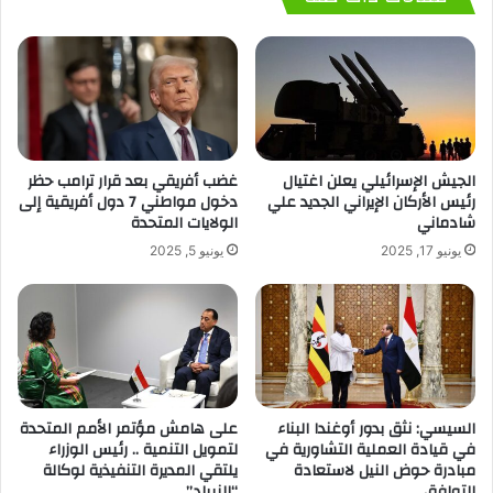
الجيش الإسرائيلي يعلن اغتيال
غضب أفريقي بعد قرار ترامب حظر
رئيس الأركان الإيراني الجديد علي
دخول مواطني 7 دول أفريقية إلى
شادماني
الولايات المتحدة
يونيو 17, 2025
يونيو 5, 2025
السيسي: نثق بدور أوغندا البناء
على هامش مؤتمر الأمم المتحدة
في قيادة العملية التشاورية في
لتمويل التنمية .. رئيس الوزراء
مبادرة حوض النيل لاستعادة
يلتقي المديرة التنفيذية لوكالة
التوافق
“النيباد”