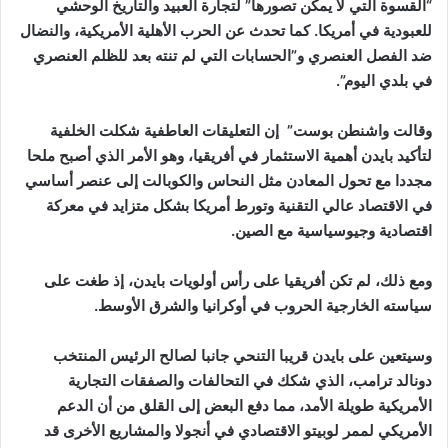
“القسوة التي لا يمكن تصورها” لتجارة العبيد والتاريخ الوحشي
للعبودية في أمريكا. كما تحدث عن الحرب الأهلية الأمريكية، والنضال
ضد الفصل العنصري و”الحسابات التي لم تنته بعد للظلم العنصري
في بلدي اليوم”.
وقالت واشنطن بوست” إن التعليقات العاطفية شكلت الخلفية
لتأكيد بايدن أهمية الاستثمار في أفريقيا، وهو الأمر الذي أصبح ملحا
مجددا مع تحول المعادن مثل النحاس والكوبالت إلى عنصر أساسي
في الاقتصاد عالي التقنية وتورط أمريكا بشكل متزايد في معركة
اقتصادية وجيوسياسية مع الصين.
ومع ذلك، لم تكن أفريقيا على رأس أولويات بايدن، إذ طغت على
سياسته الخارجية الحروب في أوكرانيا والشرق الأوسط.
وسيتعين على بايدن قريبا التنحي جانبا لصالح الرئيس المنتخب
دونالد ترامب، الذي شكك في التحالفات والصفقات التجارية
الأمريكية طويلة الأمد، مما دفع البعض إلى القلق من أن الدعم
الأمريكي لممر لوبيتو الاقتصادي في أنجولا والمشاريع الأخرى قد