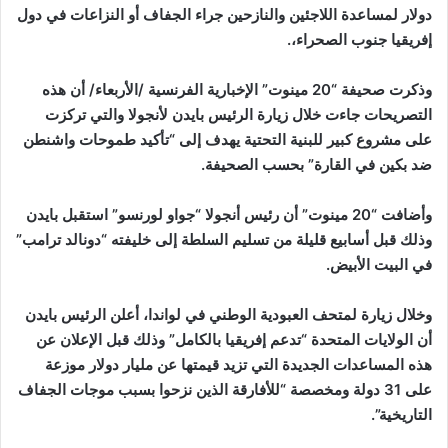
دولار لمساعدة اللاجئين والنازحين جراء الجفاف أو النزاعات في دول
إفريقيا جنوب الصحراء،.
وذكرت صحيفة “20 مينوت” الإخبارية الفرنسية /الأربعاء/ أن هذه
التصريحات جاءت خلال زيارة الرئيس بايدن لأنجولا والتي تركزت
على مشروع كبير للبنية التحتية يهدف إلى “تأكيد طموحات واشنطن
ضد بكين في القارة” بحسب الصحيفة.
وأضافت “20 مينوت” أن رئيس أنجولا “جواو لورنسو” استقبل بايدن
وذلك قبل أسابيع قليلة من تسليم السلطة إلى خليفته “دونالد ترامب”
في البيت الأبيض.
وخلال زيارة لمتحف العبودية الوطني في لواندا، أعلن الرئيس بايدن
أن الولايات المتحدة “تدعم إفريقيا بالكامل” وذلك قبل الإعلان عن
هذه المساعدات الجديدة التي تزيد قيمتها عن مليار دولار موزعة
على 31 دولة ومخصصة “للأفارقة الذين نزحوا بسبب موجات الجفاف
التاريخية”.