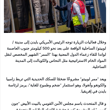
وخلال فعاليات الزيارة توجه الرئيس الأمريكي بايدن إلى مدينة /
لوبيتو/ الساحلية الواقعة على بعد نحو 500 كيلومتر جنوب العاصمة
لواندا للقاء زعماء الدول المعنية بهذا “الممر” الشهير المخصص لنقل
المواد الخام الاستراتيجية مثل النحاس والكوبالت إلى المدينة
الساحلية.
ويعد “ممر لوبيتو” مشروعًا ضخمًا للسكك الحديدية التي تربط زامبيا
والكونغو وأنغولا، وهو استثمار “ضخم وطموح للغاية”، يرمز لرئاسة
بايدن في إفريقيا.
و قال المتحدث باسم مجلس الأمن القومي بالبيت الأبيض “جون
كيربي” إن المشروع “ثورة حقيقية لالتزام الولايات المتحدة في