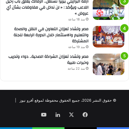
أزمة البرازيلي بيزيرا تشتعل.. الزمالك يغلق باب رحيل
اللاعب ويؤكد : « لن ندخل في مفاوضات بشأن أي
عروض »
منذ 18 ساعة
مصر وتشاد تعززان التعاون في النقل والصحة
والتعليم والاستثمار خلال الدورة الرابعة للجنة
المشتركة
منذ 19 ساعة
مصر وتشاد تعززان الشراكة الصحية.. دواء وتدريب
وخبرات طبية
منذ 22 ساعة
© حقوق النشر 2026، جميع الحقوق محفوظة لموقع أفرو نيوز |
فيسبوك
‫X
لينكدإن
‫YouTube