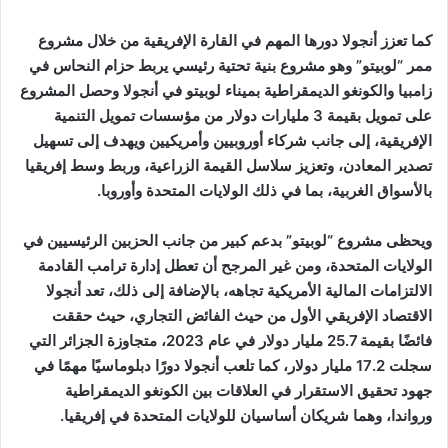
كما تعزز أنجولا دورها المهم في القارة الإفريقية من خلال مشروع
ممر “لوبيتو” وهو مشروع بنية تحتية رئيسي يربط حزام النحاس في
زامبيا والكونغو الديمقراطية بميناء لوبيتو في أنجولا وحصل المشروع
على تمويل بقيمة 3 مليارات دولار من مؤسسات تمويل التنمية
الإفريقية، إلى جانب شركاء أوروبيين وأمريكيين ويهدف إلى تسهيل
تصدير المعادن، وتعزيز سلاسل القيمة الزراعية، وربط وسط إفريقيا
بالأسواق الغربية، بما في ذلك الولايات المتحدة وأوروبا.
ويحظى مشروع “لوبيتو” بدعم كبير من جانب الحزبين الرئيسيين في
الولايات المتحدة، ومن غير المرجح أن تعطل إدارة ترامب القادمة
الالتزامات المالية الأمريكية تجاهه، بالإضافة إلى ذلك، تعد أنجولا
الاقتصاد الإفريقي الأول من حيث الفائض التجاري، حيث حققت
فائضًا بقيمة 25.7 مليار دولار في عام 2023، متجاوزة الجزائر التي
سجلت 17.2 مليار دولار، كما تلعب أنجولا دورًا دبلوماسيًا مهمًا في
جهود تحقيق الاستقرار في العلاقات بين الكونغو الديمقراطية
ورواندا، وهما شريكان أساسيان للولايات المتحدة في إفريقيا.