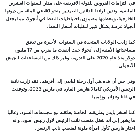
في التزامات القروض للدولة الافريقية على مدار السنوات العشرين
الماضية. وتدين لواندا للدائنين الصينيين بنحو 40 في المائة من ديونها
الخارجية، ومعظمها مضمون باحتياطيات النفط في أنجولا، مما يجعل
أنجولا عرضة بشكل كبير لتقلبات أسعار النفط.
كما زادت الولايات المتحدة في السنوات الأخيرة من تدفق
مساعداتها الأمنية إلى أنجولا حيث أنفقت ما يقرب من 17 مليون
دولار منذ عام 2020 على التدريب وغير ذلك من المساعدات للجيش
الأنجولي.
وفي حين أن هذه هي أول رحلة لبايدن إلى أفريقيا، فقد زارت نائبة
الرئيس الأمريكي كامالا هاريس القارة في مارس 2023، وتوقفت
في غانا وتنزانيا وزامبيا.
كما افتخر بايدن بطريقته الخاصة بعلاقته مع مجتمعات السود، وغالبا
ما يشير إلى أنه شغل منصب نائب الرئيس لأول رئيس أسود، وأنه
اختار هاريس كأول امرأة ملونة لمنصب نائب الرئيس.