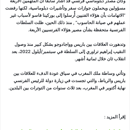
وكان مصدر دبلوماسي فرنسي قد أشار سابقا أن المتهمين الأربعة
مسؤولين ويحملون جوازات سفر وتأشيرات دبلوماسية، لكنها رفضت
“الاتهامات بأن هؤلاء الفنيين أُرسلوا إلى بوركينا فاسو لأسباب غير
عملهم في صيانة الحاسوب” , منذ ذلك الحين، ظلت السلطات
الفرنسية متحفظة بشأن مصير هؤلاء الفرنسيين الأربعة.
وتدهورت العلاقات بين باريس وواجادوجو بشكل كبير منذ وصول
النقيب إبراهيم تراوري إلى السلطة في سبتمبر/أيلول 2022، بعد
انقلاب ثان خلال ثمانية أشهر.
وتأتي وساطة ملك المغرب في سياق عودة الدفء للعلاقات بين
باريس والرباط، والتي تجسدت في زيارة دولة للرئيس الفرنسي
نهاية أكتوبر في المغرب، بعد ثلاث سنوات من التوترات بين البلدين.
إقرأ المزيد :