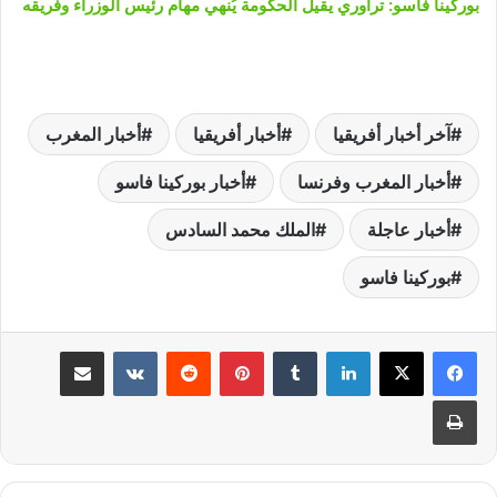
بوركينا فاسو: تراوري يقيل الحكومة يُنهي مهام رئيس الوزراء وفريقه
آخر أخبار أفريقيا
أخبار أفريقيا
أخبار المغرب
أخبار المغرب وفرنسا
أخبار بوركينا فاسو
أخبار عاجلة
الملك محمد السادس
بوركينا فاسو
لينكدإن
‏Tumblr
بينتيريست
‏Reddit
‏VKontakte
مشاركة عبر البريد
طباعة