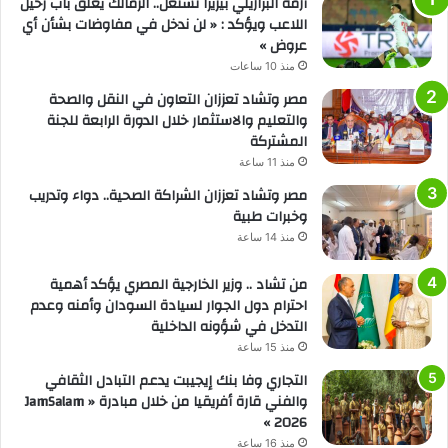
أزمة البرازيلي بيزيرا تشتعل.. الزمالك يغلق باب رحيل
اللاعب ويؤكد : « لن ندخل في مفاوضات بشأن أي
عروض »
منذ 10 ساعات
مصر وتشاد تعززان التعاون في النقل والصحة
والتعليم والاستثمار خلال الدورة الرابعة للجنة
المشتركة
منذ 11 ساعة
مصر وتشاد تعززان الشراكة الصحية.. دواء وتدريب
وخبرات طبية
منذ 14 ساعة
من تشاد .. وزير الخارجية المصري يؤكد أهمية
احترام دول الجوار لسيادة السودان وأمنه وعدم
التدخل في شؤونه الداخلية
منذ 15 ساعة
التجاري وفا بنك إيجيبت يدعم التبادل الثقافي
والفني قارة أفريقيا من خلال مبادرة « JamSalam
2026 »
منذ 16 ساعة