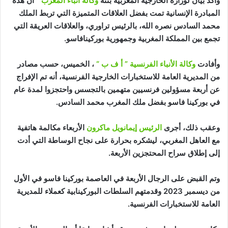
وأكد بيان لوزارة الخارجية المغربية بثته
وكالة أنباء المغرب
” أن هذه
المبادرة الإنسانية تمت بفضل العلاقات المتميزة التي تربط الملك
محمد السادس نصره الله، بالرئيس تراوري، والعلاقات العريقة التي
تجمع بين المملكة المغربية وجمهورية بوركينافاسو.
وأفادت
وكالة الأنباء الفرنسية ” أ ف ب “
، الخميس، حسب مصادر
من المديرية العامة للاستخبارات الخارجية الفرنسية، أنه تم الإفراج
عن أربعة مسؤولين فرنسيين متهمين بالتجسس واحتجزوا لمدة عام
في بوركينا فاسو بفضل ملك المغرب محمد السادس.
وعقب ذلك، أجرى
الرئيس إيمانويل ماكرون
الأربعاء مكالمة هاتفية
مع العاهل المغربي، ليشكره بحرارة على نجاح الوساطة التي أدت
إلى إطلاق سراح المحتجزين الأربعة.
وتم القبض على الرجال الأربعة في العاصمة بوركينا فاسو في الأول
من ديسمبر 2023 وقدمتهم السلطات البوركينابية كعملاء للمديرية
العامة للاستخبارات الفرنسية.