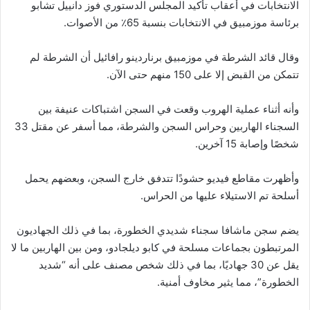
الانتخابات في أعقاب تأكيد المجلس الدستوري فوز دانييل تشابو
برئاسة موزمبيق في الانتخابات بنسبة 65٪ من الأصوات.
وقال قائد الشرطة في موزمبيق برناردينو رافائيل أن الشرطة لم
تتمكن من القبض إلا على 150 منهم حتى الآن.
وأنه أثناء عملية الهروب وقعت في السجن اشتباكات عنيفة بين
السجناء الهاربين وحراس السجن والشرطة، مما أسفر عن مقتل 33
شخصًا وإصابة 15 آخرين.
وأظهرت مقاطع فيديو حشودًا تتدفق خارج السجن، وبعضهم يحمل
أسلحة تم الاستيلاء عليها من الحراس.
يضم سجن ماشافا سجناء شديدي الخطورة، بما في ذلك الجهاديون
المرتبطون بجماعات مسلحة في كابو ديلجادو، ومن بين الهاربين ما لا
يقل عن 30 جهاديًا، بما في ذلك شخص مصنف على أنه “شديد
الخطورة”، مما يثير مخاوف أمنية.