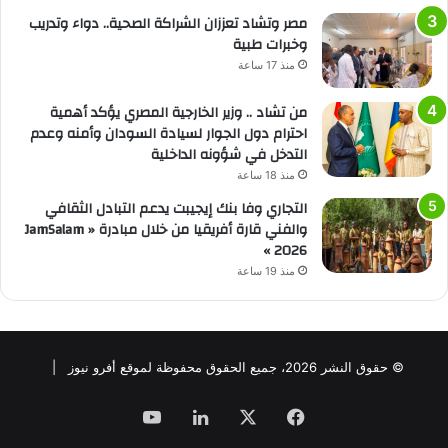
مصر وتشاد تعززان الشراكة الصحية.. دواء وتدريب
وخبرات طبية
منذ 17 ساعة
من تشاد .. وزير الخارجية المصري يؤكد أهمية
احترام دول الجوار لسيادة السودان وأمنه وعدم
التدخل في شؤونه الداخلية
منذ 18 ساعة
التجاري وفا بنك إيجيبت يدعم التبادل الثقافي
والفني قارة أفريقيا من خلال مبادرة « JamSalam
2026 »
منذ 19 ساعة
© حقوق النشر 2026، جميع الحقوق محفوظة لموقع أفرو نيوز |
فيسبوك
‫X
لينكدإن
‫YouTube