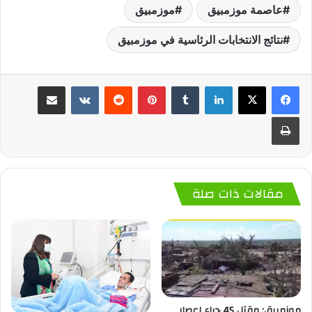
عاصمة موزمبيق
موزمبيق
نتائج الانتخابات الرئاسية في موزمبيق
لينكدإن
‏Tumblr
بينتيريست
‏Reddit
‏VKontakte
مشاركة عبر البريد
طباعة
مقالات ذات صلة
موزمبيق: مقتل 45 جراء إعصار