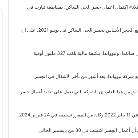
لثلاثاء اكتمال أعمال جسر الحي الساكن، بمقاطعة تيارت في
وكان رئيس موريتانيا محمد ولد الشيخ الغزواني، قد وضع الحجر الأساس لجسر الحي الساكن في يونيو 2021، على أن
وتعاقدت حكومة موريتانيا مع شركتين صينيتين هما بولي شانغدا، وليوواندا، بتكلفة مالية بلغت 327 مليون أوقية
بق من هذا العام، إن الشركة التي تعمل على تنفيذ أعمال جسر
ر 2024.
لجسر اكتملت في 30 من ديسمبر الحالي.