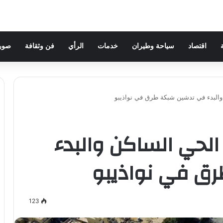
اقتصاد
سياحة وطيران
خدمات
الرأي
فن وثقافة
صور 
 والبدء في تدشين شبكة طرق في نواذيبو
 الحي الساكن والبدء
ق في نواذيبو
123