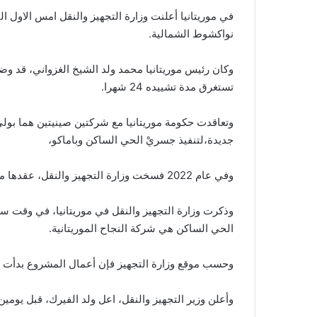
في موريتانيا أعلنت وزارة التجهيز والنقل امس الاول ا
نواكشوط الشمالية.
تستغرق مدة تشييده 24 شهرا.
جديدة،لتنفيذ جسريْ الحي الساكن وباماكو،
وفي عام 2022 فسخت وزارة التجهيز والنقل، عقدها مع شركة ليوواندا، بعد أشهر من تأخر الأشغال في الجسر.
وذكرت وزارة التجهيز والنقل في موريتانيا، في وقت سا
الحي الساكن هي شركة النجاح الموريتانية.
وحسب موقع وزارة التجهيز فإن أعمال المشروع بدأت في 11 يناير 2022 وكان من المقرر تسليمه في 24 فبراي
وأعلن وزير التجهيز والنقل، اعل ولد الفيرك، قبل يومين أن أعمال ا