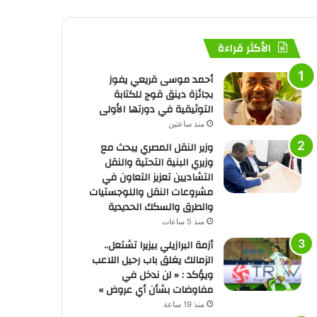
الأكثر قراءة
أحمد موسى قريعي يفوز
بجائزة دينق قوج للكتابة
التوثيقية في دورتها الأولى
منذ ساعتين
وزير النقل المصري يبحث مع
وزيري البنية التحتية والنقل
التشاديين تعزيز التعاون في
مشروعات النقل واللوجستيات
والطرق والسكك الحديدية
منذ 5 ساعات
أزمة البرازيلي بيزيرا تشتعل..
الزمالك يغلق باب رحيل اللاعب
ويؤكد : « لن ندخل في
مفاوضات بشأن أي عروض »
منذ 19 ساعة