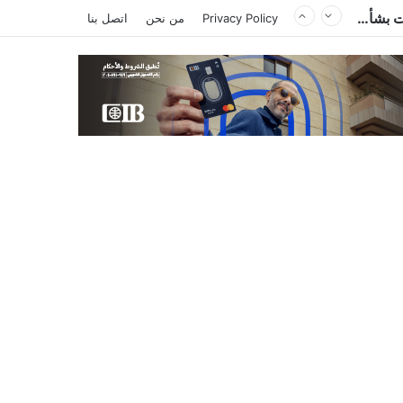
أزمة البرازيلي بيزيرا تشتعل.. الزمالك يغلق باب رحيل اللاعب ويؤكد : « لن ندخل في مفاوضات بشأن أي عروض »
Privacy Policy
من نحن
اتصل بنا