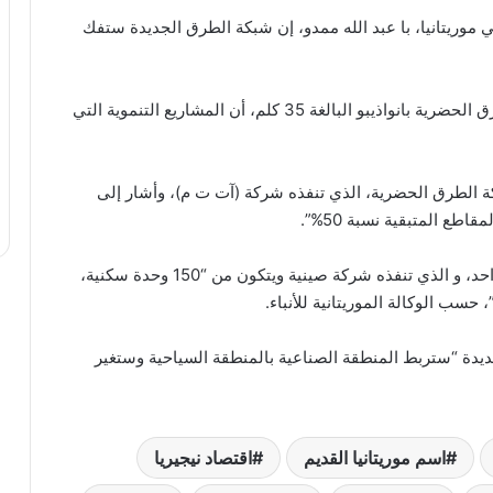
موريتانيا، با عبد الله ممدو، إن شبكة الطرق الجديدة ستفك
وأضاف خلال زيارة تفقدية للاشغال الجارية بشبكة الطرق الحضرية بانواذيبو البالغة 35 كلم، أن المشاريع التنموية التي
 الطرق الحضرية، الذي تنفذه شركة (آت ت م)، وأشار إلى
طع المتبقية نسبة 50%”.
كما زار مشروع بناء مدينة سياحية على شاطئ كبانوا واحد، و الذي تنفذه شركة صينية ويتكون من “150 وحدة سكنية،
ب الوكالة الموريتانية للأنباء.
يدة “ستربط المنطقة الصناعية بالمنطقة السياحية وستغير
اسم موريتانيا القديم
اقتصاد نيجيريا