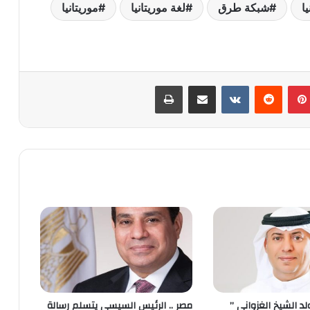
ا
شبكة طرق
لغة موريتانيا
موريتانيا
بينتيريست
‏Reddit
‏VKontakte
مشاركة عبر البريد
طباعة
ولد الشيخ الغزواني ”
مصر .. الرئيس السيسي يتسلم رسالة