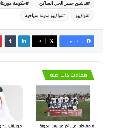
تدشين جسر الحي الساكن
حكومة موريتاني
نواذيبو
نواذيبو مدينة سياحية
لينكدإن
‏Tumblr
فيسبوك
‫X
مقالات ذات صلة
لا مفاجآت في آخر مباريات الجولة
موريتانيا .. ” 