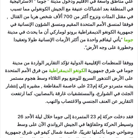
علي مناطق واسعة في الاقليم ودخول مدينة ” جوما ” الاستراتيجية
في المنطقة بعد اشتباكات عنيفة مع الجيش الكونغولي مما تسبب
في مقتل المئات ونزوح أكثر من 700 ألأف شخص هربا من القتال ,
فوفقا لمنسق الأمم المتحدة المقيم ومنسق الشؤون الإنسانية في
جمهورية الكونغو الديمقراطية برونو لوماركي أن ما يحدث في مدينة
جوما
“يأتي ليفاقم واحدة من أكثر الأزمات الإنسانية طولا وتعقيدا
وخطورة على وجه الأرض”.
ووفقا للمنظمات الإقليمية الدولية تؤكد التقارير الواردة من مدينة
جوما في شرق جمهورية ا
لكونغو الديمقراطية
من فرق الأمم المتحدة
على الأرض التدهور السريع للوضع يوم الثلاثاء وسط هجوم مستمر
يشنه متمردو حركة إم23 على عاصمة المقاطعة , مشيره إلي إنتشار
الجثث في الشوارع، والمستشفيات غارقة بالمصابين، كما ارتفعت
التقارير عن العنف الجنسي والاغتصاب والنهب.
فقد دخلت حركة إم 23 المتمردة إلى جوما خلال ليلة الأحد 26
وتسيطر الحركة وحلفاؤها في الجيش الرواندي الآن على وسط
وضواحي جوما بأكملها تقريبًا، عاصمة شمال كيفو في شرق جمهورية