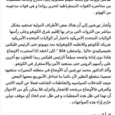
من محاصره القوات الديمقراطيه لتحرير رواندا و هي قوات مدعومه
من الهوتو .
وأشار تورشين إلي أن هناك بعض الأطراف الدولية تستفيد بشكل
مباشر من الثروات التي يزخر بها إقليم شرق الكونغو وعلى رأسها
الولايات المتحده الامريكيه باعتبار أن الولايات المتحده الأمريكيه
شريكه للكونغو وللانظمه الكونغولية منذ موبوتو حتى الرئيس فليكس
تشيسيكيدي حاليا , واستطرد قائلا ” لكن اعتقد اذا استمرت الاوضاع
هكذا دون إدانة واضحه سيلجأ الرئيس فليكس ربما للتعاون مع أخرين
علي رأسهم الروس حتى يستعيد الأمن والاستقرار في الكونغو .
وأكد الدكتور محمد تورشين أن الأوضاع في منطقه البحيرات ستشهد
تصعيدا منقطع النظير لأن دائما ما تتداخل الأمورمع بعضها البعض
نتيجه للتدخلات السياسيه والتقاطعات الشاشه فضلا عن البعد الاثني
والعرقي فالأوضاع مرشحه للانفجار والتزايد فلا يمكن بأي من الاحوال
أن تهدا في ظل هذه المعطيات و في ظل عدم اتخاذ أي موقف دولي
حازم إزاء هذه المواجهات .
إقرأ المزيد :