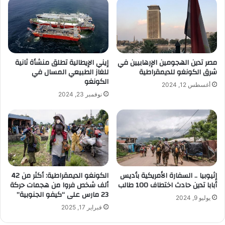
مصر تدين الهجومين الإرهابيين في
إيني الإيطالية تطلق منشأة ثانية
شرق الكونغو للديمقراطية
للغاز الطبيعي المسال في
الكونغو
أغسطس 12, 2024
نوفمبر 23, 2024
إثيوبيا .. السفارة الأمريكية بأديس
الكونغو الديمقراطية: أكثر من 42
أبابا تدين حادث اختطاف 100 طالب
ألف شخص فروا من هجمات حركة
23 مارس على “كيفو الجنوبية”
يوليو 9, 2024
فبراير 17, 2025