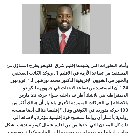
وأمام التطورات التي يشهدها إقليم شرق الكونغو يطرح التساؤل من
المستفيد من تصاعد الأزمة في الاقليم ؟ , ويؤكد الكاتب الصحفي
والخبير في الشؤون الإفريقية الدكتور محمد تورشين لـ ” أفرو نيوز
24 ” أن المستفيد من تصاعد الاحداث في جمهوريه الكونغو
الديمقراطيه هي بلاشك أطراف داخليه سواء حركه 23 مارس
بالاضافه إلى الحركات المتمرده الأخرى باعتبار أن هنالك أكثر من
100 حركه متورده في الكونغو, وقال ” إقليميا هنالك أيضا مصلحه
رواندية بأعتبار أن رواندا ستصبح قوة إقليمية مؤثرة بالاضافه الى
ذلك كل المعادن التي اخذها من من اقليم شمال كيفو ستذهب بشكل
مباشر لرواندا من بعدها سيتم تصديرها إلى الخارج وكذلك مستفيده