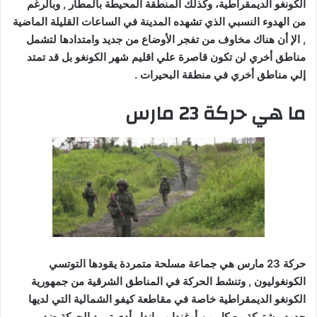
الكونغو الديمقراطية، وكذلك المنطقة المحيطة بالمطار , وبالرغم
من الهدوء النسبي الذي تشهده المدينة في الساعات القليلة الماضية
, الإ أن هناك مخاوف من تفجر الأوضاع من جديد وامتدادها لتشمل
مناطق أخري لن تكون قاصرة علي اقليم شهر الكونغو بل قد تمتد
إلي مناطق أخري في منطقة البحيرات .
ما هي حركة 23 مارس
حركة 23 مارس هي جماعة مسلحة متمردة يقودها التوتسي
الكونغوليون , وتنشط الحركة في المناطق الشرقية من جمهورية
الكونغو الديمقراطية خاصة في مقاطعة كيفو الشمالية التي لديها
حدود مشتركة مع كل من أوغندا ورواندا , أدى تمرد الحركة ضد