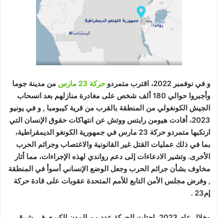
و في نوفمبر 2022، اقترب متمردو
حركة 23 مارس
من مدينة جوما
وأجبروا حوالي 180 ألف شخص على مغادرة منازلهم بعد انسحاب
الجيش الكونغولي من المنطقة بالقرب من قرية كيبومبا , و في يونيو
2023، أفادت هيومن رايتس ووتش عن انتهاكات حقوق الإنسان التي
ارتكبها متمردو حركة 23 مارس في جمهورية الكونغو الديمقراطية،
بما في ذلك عمليات القتل غير القانونية والاغتصاب وجرائم الحرب
الأخرى. وتشير الادعاءات إلى دعم رواندي لهذه الإجراءات، مما أثار
مخاوف بشأن جرائم الحرب وجعل الوضع الإنساني أسوأ في المنطقة
, وفرض مجلس الأمن التابع للأمم المتحدة عقوبات على قادة حركة
إم23 .
وخلال عام 2023، احتلت الحركة عدد من المدن الكبرى في شرق