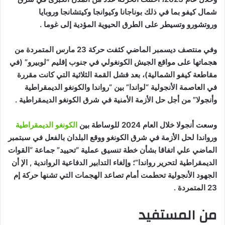
شمال كيفو بما في ذلك بوناجانا وكيوانجا وكيتشانجا وروبايا
وروتشورو وتسيطر على الطرق الحيوية المؤدية إلى غوما .
وفي منتصف ديسمبر الماضي كثفت حركة 23 مارس المتمردة من
هجماتها على مواقع الجيش الكونغولي في جنوب إقليم “لوبيرو” (في
مقاطعة كيفو الشمالية)، بعد فشل القمة الثلاثية التي كانت مقررة
في العاصمة الأنجولية “لواندا” بين “رواندا والكونغو الديمقراطية
وأنجولا” من أجل حل الأزمة الأمنية في شرق الكونغو الديمقراطية .
وسعت أنجولا خلال العام 2024 للوساطة بين
الكونغو الديمقراطية
ورواندا لحل الأزمة في شرق الكونغو ووقع البلدان بالفعل في سبتمبر
الماضي علي اتفاقا بشأن خطة تنسيق عملية “تحييد” جماعة “القوات
الديمقراطية لتحرير رواندا”؛ وإلغاء التدابير الدفاعية الرواندية , الإ أن
الجهود الأنجولية تحطمت أمام تصاعد الهجمات التي تشنها حركة إم
23 المتمردة .
من المستفيد