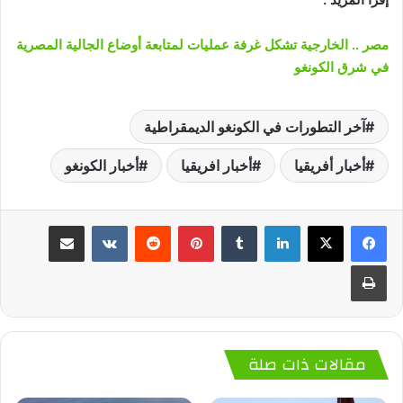
مصر .. الخارجية تشكل غرفة عمليات لمتابعة أوضاع الجالية المصرية
في شرق الكونغو
آخر التطورات في الكونغو الديمقراطية
أخبار أفريقيا
أخبار افريقيا
أخبار الكونغو
لينكدإن
‏Tumblr
بينتيريست
‏Reddit
‏VKontakte
مشاركة عبر البريد
طباعة
مقالات ذات صلة