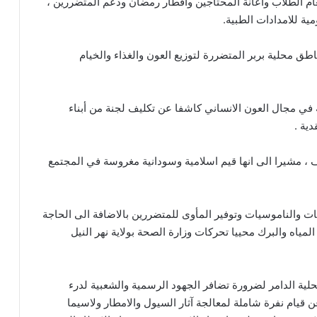
ام الطلاب واعانة المحتاجين وافطار رمضان ودعم المتضررين ،
مية للامدادات الطبية.
ق محلية بربر المتضررة لتوزيع العون والغذاء والخيام
ة في مجال العون الانساني كاشفا عن تكليف لجنة من أبناء
دية .
 ، مشيرا الى انها قيم اسلامية وسودانية مغروسة في المجتمع
ت والناموسيات وتوفير المأوى للمتضررين بالاضافة الى الحاجة
لمياه والبرك محييا تحركات وزارة الصحة بولاية نهر النيل
حلية الدامر لضرورة تضافر الجهود الرسمية والشعبية لدرء
 قيام نفرة شاملة لمعالجة آثار السيول والامطار ولاسيما