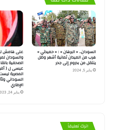
السودان.. « البرهان » : « حميدتي »
على هامش لي
هرب من الميدان ثمانية أشهر وظل
والسودان لمر
ينتقل من بدروم إلى جحر
الصحفية بالقا
يناير 5, 2024
المصرية ليست 
السوداني وتأت
الإطاري
يناير 24, 2023
اترك تعليقاً