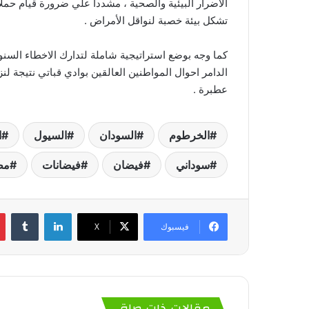
الاضرار البيئية والصحية ، مشددا علي ضرورة قيام حملا
تشكل بيئة خصبة لنواقل الأمراض .
كما وجه بوضع استراتيجية شاملة لتدارك الاخطاء السنو
الدامر احوال المواطنين العالقين بوادي قباتي نتيجة
عطبرة .
الخرطوم
السودان
السيول
ا
سوداني
فيضان
فيضانات
مط
لينكدإن
فيسبوك
‫X
مقالات ذات صلة