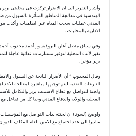
وأشار التقرير الى ان الاضرار تركزت فى محليتى بربر
الهندسية في معالجة المناطق المتأثرة بالسيول من ط
المدني عمليات سحب المياه عبر الطلمبات وأكدت مواص
الادارية بالمحليات .
وفي سياق متصل أعلن البروفيسور أحمد مجذوب أحمد رئيس
نفير لأبناء المحلية لتوفير مستلزمات غذائية عاجلة ل
بربر مؤخرا.
وقال المجذوب ” أن الأضرار الناتجة عن السيول والام
التبرعات النقدية ليتم توجيهها مباشرة لمعالجة الاحتي
ولجنة للتواصل مع قطاع الاسمنت بربر والتكامل للأس
المحلية والولاية والدفاع المدني وحيا كل من تفاعل مع
واوضح (لسونا) ان لجنته بدأت التواصل مع المؤسسات ا
مشيرا الى عقد اجتماع مع الامين العام المكلف للديوان