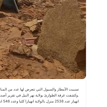
تسببت الأمطار والسيول التي تتعرض لها عدد من المناط
.وكشفت غرفة الطوارئ بولاية نهر النيل في تقرير أصدرته 
انهيار عدد 2538 منزل بالولاية انهيارا كليا وعدد 546 انهيارا جزئيا.