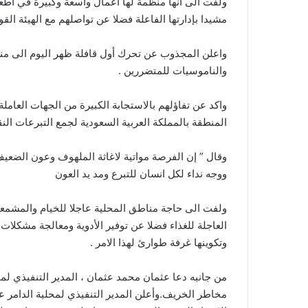
ولفت الى انها منظمة لها اعمال واسعة وكبيرة في اطع
مشيدا بإدارتها الفاعلة فضلا عن تواصلهم مع الهيئة القو
واعلن المجذوب عن تحرك أول قافلة ظهر اليوم الى مناط
والناموسيات للمتضررين .
واكد عن تفاؤلهم بالاستجابة الكبيرة من الجهات العامل
المنطقة بالمملكة العربية السعودية لجمع التبرعات النق
وقال ” إن الفرصة مواتية لاغاثة الملهوف وعون الضعيف
ووجه نداء لكل انسان للتبرع ومد يد العون
ولفت الى حاجة مناطق المحلية عاجلا للخيام والمشمعا
العاجلة للغذاء فضلا عن توفير الأدوية ومعالجة مشكلات ا
وتكوينها غرفة طوارئ لهذا الامر .
من جانبه دعا عثمان محمد عثمان ، المدير التنفيذي لم
مخاطر الخريف.وأعلن المدير التنفيذي لمحلية الدامر عن