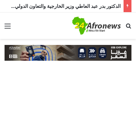
الدكتور بدر عبد العاطي وزير الخارجية والتعاون الدولي المصري في حوار خاص لـ«أفرو نيوز 24»: مصر تولي الأزمة السودانية أولوية خاصة
بحث عن
الق