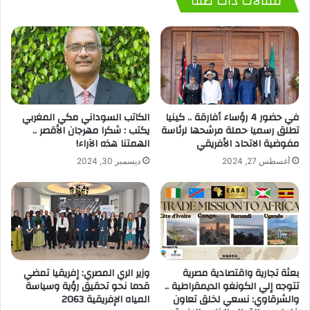
مقالات ذات صلة
في حضور 4 رؤساء أفارقة .. كينيا
الكاتب السوداني مكي المغربي
تطلق رسميا حملة مرشحها لرئاسة
يكتب : شكرا مهرجان الأقصر ..
مفوضية الاتحاد الأفريقي
الهمتنا هذه الآراء!
أغسطس 27, 2024
ديسمبر 30, 2024
بعثة تجارية واقتصادية مصرية
وزير الري المصري: إفريقيا تمضي
تتوجه إلي الكونغو الديمقراطية ..
قدما نحو تحقيق رؤية وسياسة
والشرقاوي: نسعي لخلق تعاون
المياه الإفريقية 2063