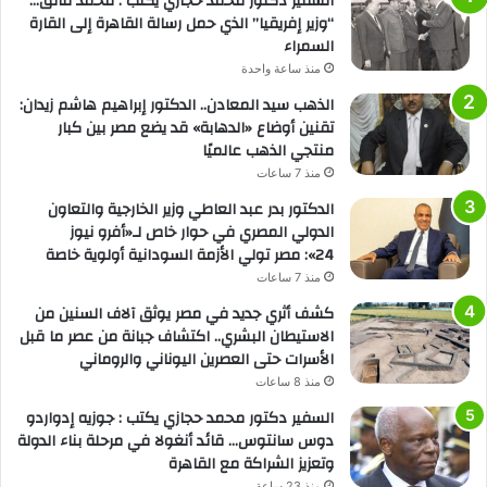
السفير دكتور محمد حجازي يكتب : محمد فائق…
“وزير إفريقيا” الذي حمل رسالة القاهرة إلى القارة
السمراء
منذ ساعة واحدة
الذهب سيد المعادن.. الدكتور إبراهيم هاشم زيدان:
تقنين أوضاع «الدهابة» قد يضع مصر بين كبار
منتجي الذهب عالميًا
منذ 7 ساعات
الدكتور بدر عبد العاطي وزير الخارجية والتعاون
الدولي المصري في حوار خاص لـ«أفرو نيوز
24»: مصر تولي الأزمة السودانية أولوية خاصة
منذ 7 ساعات
كشف أثري جديد في مصر يوثق آلاف السنين من
الاستيطان البشري.. اكتشاف جبانة من عصر ما قبل
الأسرات حتى العصرين اليوناني والروماني
منذ 8 ساعات
السفير دكتور محمد حجازي يكتب : جوزيه إدواردو
دوس سانتوس… قائد أنغولا في مرحلة بناء الدولة
وتعزيز الشراكة مع القاهرة
منذ 23 ساعة