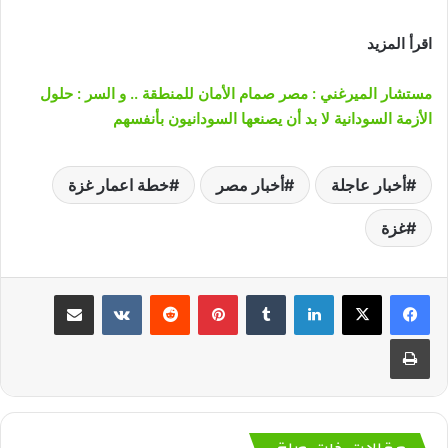
اقرأ المزيد
مستشار الميرغني : مصر صمام الأمان للمنطقة .. و السر : حلول
الأزمة السودانية لا بد أن يصنعها السودانيون بأنفسهم
أخبار عاجلة
أخبار مصر
خطة اعمار غزة
غزة
لينكدإن
‏Tumblr
بينتيريست
‏Reddit
‏VKontakte
مشاركة عبر البريد
طباعة