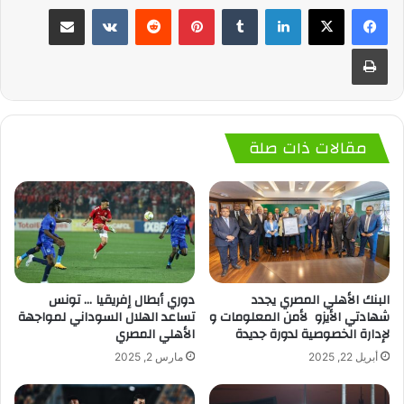
لينكدإن
‏Tumblr
بينتيريست
‏Reddit
‏VKontakte
مشاركة عبر البريد
طباعة
مقالات ذات صلة
البنك الأهلي المصري يجدد
دوري أبطال إفريقيا … تونس
شهادتي الأيزو لأمن المعلومات و
تساعد الهلال السوداني لمواجهة
لإدارة الخصوصية لدورة جديدة
الأهلي المصري
أبريل 22, 2025
مارس 2, 2025