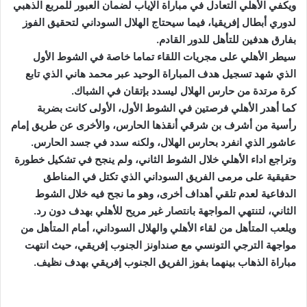
ويكفي الأهلي التعادل في مباراة الإياب لضمان العبور للمربع الذهبي
لدوري أبطال إفريقيا، فيما سيحتاج الهلال السوداني لتحقيق الفوز
بفارق هدفين للتأهل للدور القادم.
سيطر الأهلي على مجريات اللقاء تماما خاصة في الشوط الأول
الذي شهد تسجيل هدف المباراة الوحيد عبر محمد هاني الذي تابع
كرة مرتدة من حارس الهلال ليسدد بإتقان في الشباك.
كما أهدر الأهلي فرصتين في الشوط الأول، الأولى كانت بضربة
رأسية من أشرف بن شرقي أنقذها الحارس، والأخرى عن طريق إمام
عاشور الذي انفرد بحارس الهلال، ولكنه سدد في جسد الحارس.
وتراجع اداء الأهلي خلال الشوط الثاني، ولم ينجح في تشكيل خطورة
حقيقية على مرمى الفريق السوداني الذي تكتل في المناطق
الدفاعية لعدم تلقي أهداف أخرى، وهو ما نجح فيه خلال الشوط
الثاني، لتنتهي المواجهة بانتصار غير مريح للأهلي بهدف دون رد.
ويلعب المتأهل من لقاء الأهلي والهلال السوداني، أمام المتأهل من
مواجهة الترجي التونسي مع صنداونز الجنوب إفريقي، حيث انتهت
مباراة الذهاب بينهما بفوز الفريق الجنوب إفريقي بهدف نظيف.