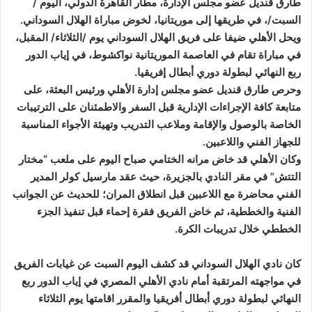
طارق قنديل عضو مجلس الإدارة، مطار القاهرة الدولي، اليوم /
السبت/، في ‏طريقها إلى موريتانيا‎، لخوض مباراة الهلال السوداني.
ويحل الأهلي ضيفا على فريق الهلال السوداني يوم /الثلاثاء/ المقبل،
في مباراة تقام في العاصمة الموريتانية نواكشوط، في إياب الدور
ربع النهائي لبطولة دوري أبطال إفريقيا‎.
وحرص طارق قنديل عضو مجلس إدارة الأهلي ورئيس البعثة، على
متابعة كافة الإجراءات الإدارية قبل السفر والاطمئنان على الترتيبات
الخاصة بالوصول والإقامة ‏وملاعب التدريب وتهيئة الأجواء المناسبة
للجهاز الفني واللاعبين.
وكان الأهلي قد خاض مرانه الختامي صباح اليوم على ملعب “مختار
التتش” في مقر النادي بالجزيرة، حيث عقد مارسيل كولر المدير
الفني محاضرة مع اللاعبين قبل انطلاق المران؛ للحديث عن الجوانب
الفنية والخططية، ثم خاض الفريق فقرة إحماء قبل تنفيذ الجزء
الخططي ‏خلال تدريبات الكرة.‏
كان نادي الهلال السوداني قد كشف اليوم السبت عن غيابات الفريق
في مواجهته المرتقبة أمام نادي الأهلي المصري في إياب الدور ربع
النهائي لبطولة دوري أبطال أفريقيا والمقرر اقامتها يوم الثلاثاء