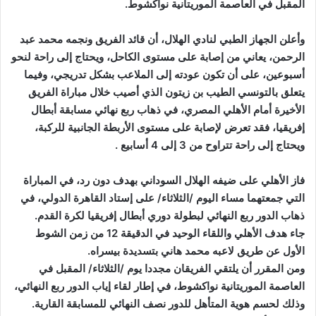
المقبل في العاصمة الموريتانية نواكشوط.
وأعلن الجهاز الطبي لنادي الهلال، أن قائد الفريق ونجمه محمد عبد
الرحمن، يعاني من إصابة على مستوى الكاحل، ويحتاج إلى راحة لنحو
أسبوعين، على أن تكون عودته إلى الملاعب بشكل تدريجي، وفيما
يتعلق بالتونسي الطيب بن زيتون الذي أصيب خلال مباراة الفريق
الأخيرة أمام الأهلي المصري، في ذهاب ربع نهائي مسابقة أبطال
إفريقيا، فقد تعرض لإصابة على مستوى الأربطة الجانبية للركبة،
ويحتاج إلى راحة تتراوح من 3 إلى 4 أسابيع .
فاز الأهلي على ضيفه الهلال السوداني بهدف دون رد، في المباراة
التي جمعتهما مساء اليوم /الثلاثاء/ على إستاد القاهرة الدولي، في
ذهاب الدور ربع النهائي لبطولة دوري أبطال إفريقيا لكرة القدم.
جاء هدف الأهلي واللقاء الوحيد في الدقيقة 12 من زمن الشوط
الأول عن طريق لاعبه محمد هاني بتسديدة بيسراه.
ومن المقرر أن يلتقي الفريقان مجددا يوم /الثلاثاء/ المقبل في
العاصمة الموريتانية نواكشوط، في إطار لقاء إياب الدور ربع النهائي،
وذلك لحسم هوية المتأهل للدور نصف النهائي للمسابقة القارية.