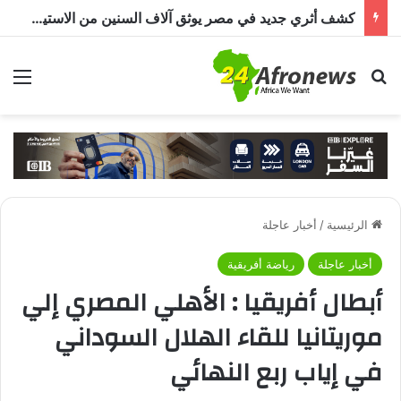
كشف أثري جديد في مصر يوثق آلاف السنين من الاستيطان البشري.. اكتشاف جبانة من عصر ما قبل الأسرات حتى العصرين اليوناني والروماني
بحث عن
الق
الرئيسية
/
أخبار عاجلة
أخبار عاجلة
رياضة أفريقية
أبطال أفريقيا : الأهلي المصري إلي
موريتانيا للقاء الهلال السوداني
في إياب ربع النهائي