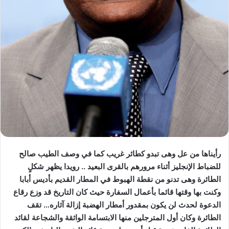
رأيناها من عل وهى تبدو كطائر غريب كما في وصف الطيب صالح
للضباط الإنجليز أثناء مرورهم بالقرى البعيد .. رويدا يظهر شكلٍ
الطائرة وهى تدنو من نقطة الهبوط في المطار القديم بأديس أبابا
وكنت بها وقتها قائما بأعمال السفارة حيث كان التاريخ قد وزع رقاع
الدعوة لحدث لن يكون بمقدور أمطار الهضبة إزالة آثاره… تقف
الطائرة وكان أول المترجلين منها الابتسامة الواثقة والشجاعة لقائد