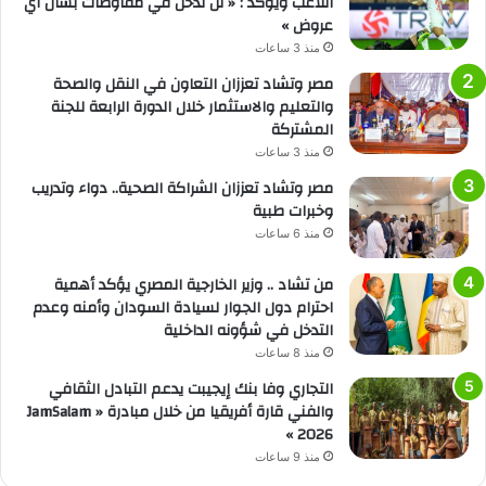
اللاعب ويؤكد : « لن ندخل في مفاوضات بشأن أي
عروض »
منذ 3 ساعات
مصر وتشاد تعززان التعاون في النقل والصحة
والتعليم والاستثمار خلال الدورة الرابعة للجنة
المشتركة
منذ 3 ساعات
مصر وتشاد تعززان الشراكة الصحية.. دواء وتدريب
وخبرات طبية
منذ 6 ساعات
من تشاد .. وزير الخارجية المصري يؤكد أهمية
احترام دول الجوار لسيادة السودان وأمنه وعدم
التدخل في شؤونه الداخلية
منذ 8 ساعات
التجاري وفا بنك إيجيبت يدعم التبادل الثقافي
والفني قارة أفريقيا من خلال مبادرة « JamSalam
2026 »
منذ 9 ساعات