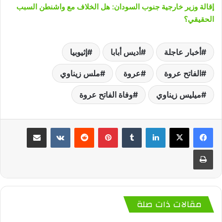
إقالة وزير خارجية جنوب السودان: هل الخلاف مع واشنطن السبب
الحقيقي؟
أخبار عاجلة
أديس أبابا
إثيوبيا
الفاتح عروة
عروة
ملس زيناوي
ميليس زيناوي
وفاة الفاتح عروة
لينكدإن
‏Tumblr
بينتيريست
‏Reddit
‏VKontakte
مشاركة عبر البريد
طباعة
مقالات ذات صلة