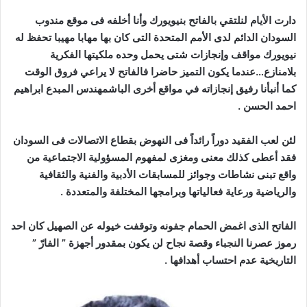
دارت الأيام لنلتقي بالفاتح بنيويورك وأنا أخلفه فى موقع مندوب
السودان الدائم لدى الأمم المتحدة التى كان بها مهابا مهيبا تحفظ له
نيويورك مواقف وإنجازات شتى يحمل وحده ملكيتها الفكرية
بلامنازع…عندما يكون التميز حاضرا فالفاتح لا يراعي فروق الوقت
كما أنبأنا رفيق إنجازاته في مواقع أخرى الباشمهندس المبدع ابراهيم
احمد الحسن .
لئن لعب الفقيد دوراً رائداً فى النهوض بقطاع الاتصالات فى السودان
فقد أعطى كذلك معنى ومغزى لمفهوم المسؤولية الاجتماعية من
واقع تبنى نشاطات وجوائز للمسابقات الأدبية والفنية والثقافية
والرياضية ورعاية فعالياتها وبرامجها المختلفة والمتعددة .
الفاتح الذى اغمض الحمام جفونه وتوقفت خيوله عن الصهيل كان احد
رموز عصرنا النجباء وقصة نجاح لن يكون بمقدور أجهزة ” الفارّ ”
التاريخية عدم احتساب أهدافها .