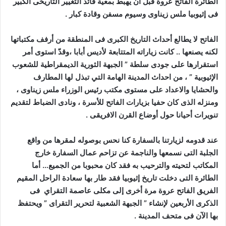
الطائرة الفاتح عروة قبل أن يهبط بمعية قائد التغيير التاريخى الكبير
فى إثيوبيا ملس زيناوى وسيوم مسفن وقادة كبار .
الفاتح لا يطالع أحداث التاريخ الكبرى فى المنطقة من أرفف مكتباتها
لكنه يصنعها .. كانت زياراته المتتابعة لأديس أبابا ،وقدّ استوى أمر
استقرارها على جودى سلطة ” الجبهة الثورية الديمقراطية للشعوب
الإثيوبية ” ، من احداث المدينة الهامة التي تبذل لها المطارف
والحشايا والاعداد على مستوى مكتب رئيس الوزراء ملس زيناوى ،
ومنزله الذى كان حفيا بزيارات الفاتح للأسرة ، ونادى الضباط لتقديم
تنويرات أحيانا حول أوضاع القرن الافريقى .
عند قدومه لزيارتنا بالسفارة كنا نحس بوصوله لمقرها من واقع
الجلبة التى نسمعها والناجمة عن تزاحم عمال السفارة خارج
المكاتب لتحيته والترحيب به فقد كان محبوبا من الجميع… أما
الطائرة التى دخلت تاريخ إثيوبيا فقد طار بها سعادة الراحل المقيم
الفريق الفاتح عروة مرة أخرى إلى مكلى عاصمة التقراي فى
الذكرى الأربعين لإنشاء ” الجبهة الشعبية لتحرير التقراى ” ويحتفظ
بها الآن فى متحف المدينة .