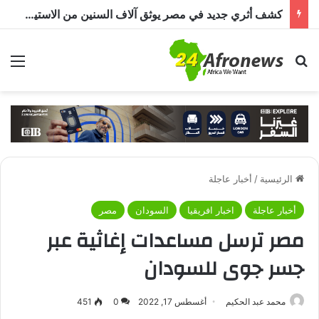
كشف أثري جديد في مصر يوثق آلاف السنين من الاستيطان البشري.. اكتشاف جبانة من عصر ما قبل الأسرات حتى العصرين اليوناني والروماني
بحث عن
الق
الرئيسية
/
أخبار عاجلة
أخبار عاجلة
اخبار افريقيا
السودان
مصر
مصر ترسل مساعدات إغاثية عبر
جسر جوى للسودان
محمد عبد الحكيم
أغسطس 17, 2022
0
451