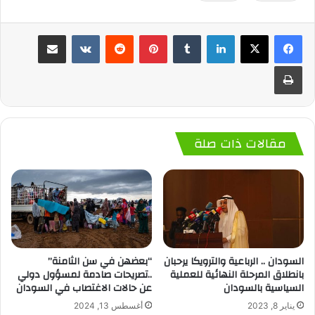
لينكدإن
بينتيريست
مشاركة عبر البريد
طباعة
مقالات ذات صلة
السودان .. الرباعية والترويكا يرحبان
“بعضهن في سن الثامنة”
بانطلاق المرحلة النهائية للعملية
..تصريحات صادمة لمسؤول دولي
السياسية بالسودان
عن حالات الاغتصاب في السودان
يناير 8, 2023
أغسطس 13, 2024