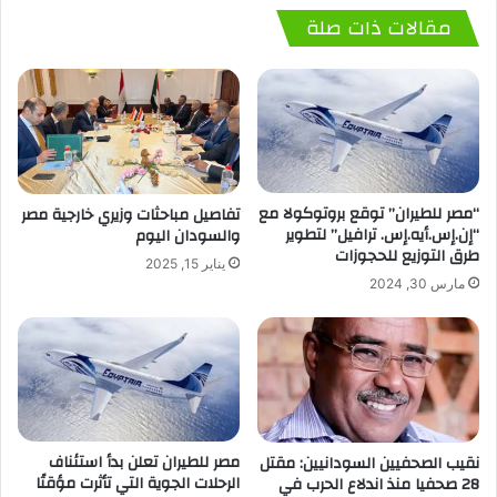
مقالات ذات صلة
“مصر للطيران” توقع بروتوكولا مع
تفاصيل مباحثات وزيري خارجية مصر
“إن.إس.أيه.إس. ترافيل” لتطوير
والسودان اليوم
طرق التوزيع للحجوزات
يناير 15, 2025
مارس 30, 2024
مصر للطيران تعلن بدأ استئناف
نقيب الصحفيين السودانيين: مقتل
الرحلات الجوية التي تأثرت مؤقتًا
28 صحفيا منذ اندلاع الحرب في