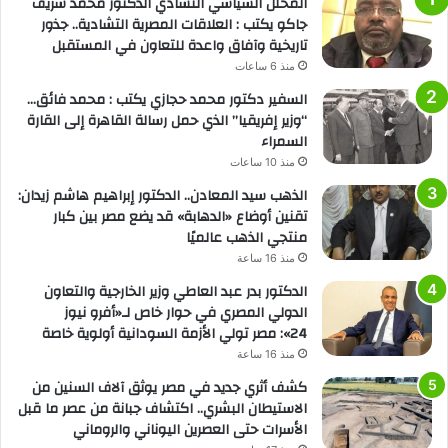
المحلل السياسي التشادي الدكتور محمد شريف
جاكو يكتب : العلاقات المصرية التشادية.. جذور
تاريخية وآفاق واعدة للتعاون في المستقبل
منذ 6 ساعات
السفير دكتور محمد حجازي يكتب : محمد فائق…
“وزير إفريقيا” الذي حمل رسالة القاهرة إلى القارة
السمراء
منذ 10 ساعات
الذهب سيد المعادن.. الدكتور إبراهيم هاشم زيدان:
تقنين أوضاع «الدهابة» قد يضع مصر بين كبار
منتجي الذهب عالميًا
منذ 16 ساعة
الدكتور بدر عبد العاطي وزير الخارجية والتعاون
الدولي المصري في حوار خاص لـ«أفرو نيوز
24»: مصر تولي الأزمة السودانية أولوية خاصة
منذ 16 ساعة
كشف أثري جديد في مصر يوثق آلاف السنين من
الاستيطان البشري.. اكتشاف جبانة من عصر ما قبل
الأسرات حتى العصرين اليوناني والروماني