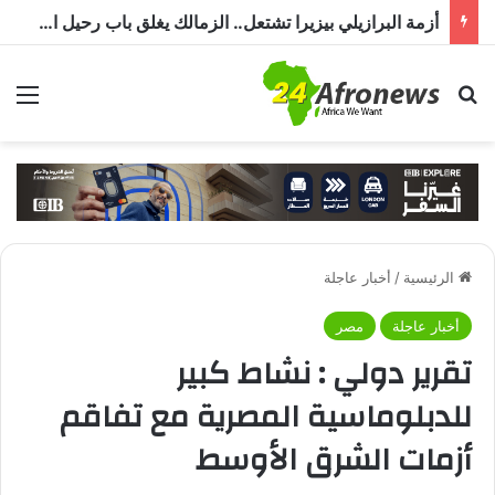
أزمة البرازيلي بيزيرا تشتعل.. الزمالك يغلق باب رحيل اللاعب ويؤكد : « لن ندخل في مفاوضات بشأن أي عروض »
بحث عن
الق
الرئيسية
/
أخبار عاجلة
أخبار عاجلة
مصر
تقرير دولي : نشاط كبير
للدبلوماسية المصرية مع تفاقم
أزمات الشرق الأوسط