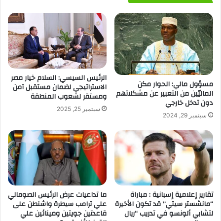
الرئيس السيسي: السلام خيار مصر
مسؤول مالي: الحوار مكن
الاستراتيجي لضمان مستقبل آمن
الماليّين من التعبير عن مشكلاتهم
ومستقر لشعوب المنطقة
دون تدخل خارجي
سبتمبر 25, 2025
سبتمبر 29, 2024
تقارير إعلامية إسبانية : مباراة
ما تداعيات عرض الرئيس الصومالي
“مانشستر سيتي” قد تكون الأخيرة
علي ترامب سيطرة واشنطن على
لتشابي ألونسو في تدريب “ريال
قاعدتين جويتين ومينائين علي