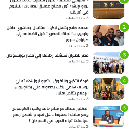
«الأفريقي للتنمية» يمول المغرب بـ100 مليون
يورو لإنشاء أول مصنع عملاق لبطاريات الليثيوم
في أفريقيا
منذ 10 ساعات
محمد صلاح يشعل تركيا.. استقبال جماهيري حافل
وترحيب بـ”الملك المصري” قبل انضمامه إلى
طرابزون سبور
منذ 11 ساعة
مصر للطيران تستأنف رحلاتها إلي مطار بورتسودان
منذ 14 ساعة
فرحة التخرج والتفوق.. «أفرو نيوز 24» تهنئ
يوسف سامي راغب بحصوله على بكالوريوس
الإعلام بتقدير امتياز
منذ 15 ساعة
الدكتور عبدالناصر سلم حامد يكتب : الكونغرس
يرفع سقف الضغوط .. هل تعيد واشنطن رسم
سياستها تجاه الحرب في السودان ؟
منذ 17 ساعة