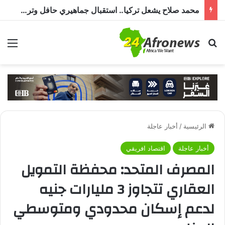
محمد صلاح يشعل تركيا.. استقبال جماهيري حافل وترحيب بـ”الملك المصري” قبل انضمامه إلى طرابزون سبور
بحث عن
الق
الرئيسية
/
أخبار عاجلة
أخبار عاجلة
اقتصاد افريقي
المصرف المتحد: محفظة التمويل
العقاري تتجاوز 3 مليارات جنيه
لدعم إسكان محدودي ومتوسطي